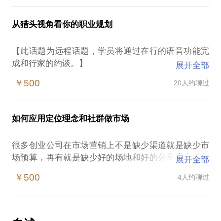
以帮助你发现跑步带来的无限痛苦与乐趣，挖掘你自
己的潜能，让你活出自己，完胜创业维艰的过程。如
从猎头视角看你的职业规划
果你恰好看过村上春树的《当我跑步时，我谈些什
么》或高木直子的《一个人去跑步》，我将带你走进
【此话题为远程话题，学员将通过在行的语音功能完
跑者的内心世界，告诉你与拖延症、自卑、抑郁不断
成和行家的约谈。】
展开全部
纠缠与斗争的故事。如果你想体验从自律到自由的过
你想知道猎头顾问是如何高效准确的找到优秀人才的
程，那就来参与马拉松的训练吧。
￥500
20人约聊过
吗？我可以面对面告诉你猎头都通过什么渠道、使用
跑步对自己成长的意义已经超越了跑步本身，能跑马
什么方法找人？猎头如何筛选简历，他们都关注什
拉松的CEO更容易获得成功，因为他们非常自律、身
么？猎头都是怎么面试高级人才的？怎么样做才会被
心健康，不畏挫折，坚持到底。如果你想和我一起调
如何应用定位理念和社群做市场
猎头关注到？在资深猎头眼中好的职业规划长的是什
整心理与身体，摆脱虚妄和假象，回归内在的一呼一
吸，不断在过程中提升觉知力与自我领导力，那就准
很多创业公司在市场营销上不是缺少渠道就是缺少市
备好了，和我一起站到起跑线上，我会为你定制科
场预算，再有就是缺少好的场地和好的分享牛人。很
展开全部
学、系统的训练计划，陪跑你完成第一场创业马拉
多创业公司面对不确定的市场变化，迷茫如何定位？
￥500
4人约聊过
松。
如何制定品牌和市场战略，如何确定具体战术？如何
【延伸阅读】我写的和创业马拉松相关的视频与文
利用社群运营方法做市场？
章：
我会结合实际案例，告诉你如何从第一场活动无场
地、无观众、无资源到现在多个场地主动免费提供、