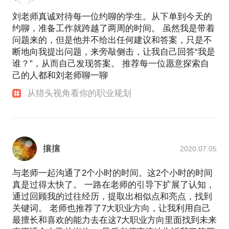
- 传送门 -
刘老师真诚对待每一位约聊的学生。从下单到今天的
梦享系列—作为极客代言特斯拉
约聊，准备工作就跨越了两周的时间。 虽然我是带着
微信公众号：多杰旅行
问题来的，但是他并不给出任何建议和答案，只是不
GCDF全球职业规划师证书
断地向我提出问题，来旁敲侧击，让我自己回答“我是
国际演讲会杰出会员DTM证书
谁？”，从而自己发现答案。 推荐每一位愿意探索自
昆达里尼瑜伽一级教师证书
己的人都和刘老师聊一聊
比戈跑步学院跑步教练证书
从猎头视角看你的职业规划
攘攘
2020.07.05
与老师一起沟通了2个小时的时间。这2个小时的时间
真是过得太快了。 一路在老师的引导下扩展了认知，
通过回顾我的过往经历，提取出相似点和亮点，找到
关键词。 老师也推荐了7大职业方向，让我利用自己
最擅长和喜欢的能力去在这7大职业方向里面找到未来