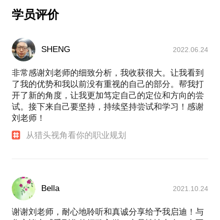
合，创立了一套提升觉知力、沟通力与领导力的系统
学员评价
方法。
我在北京、上海、杭州和厦门的知名企业、各大高
校、创业园区、众创空间等做过主题分享，内容有“猎
SHENG
2022.06.24
头眼中的职业规划”、“社会化媒体下的精准营销”、“高
大上的线下活动如何无中生有“、”“移动互联网时代的
非常感谢刘老师的细致分析，我收获很大。让我看到
时间管理”、“从评委角度看如何做路演”、“跑向自己-
了我的优势和我以前没有重视的自己的部分。帮我打
马拉松如何提升创业者”、“向夏威夷马拉松学习社群
开了新的角度，让我更加笃定自己的定位和方向的尝
运营”。
试。接下来自己要坚持，持续坚持尝试和学习！感谢
爱好：旅行、瑜伽，长跑、皮划艇。《只要跑起
刘老师！
来-108个马拉松跑者的故事》的作者之一。
做事与做人其实是一回事，现实的社会带给人各种不
从猎头视角看你的职业规划
同的价值观和诱惑，自己处在其中最重要的能力就是
要了解和认识自己，坚守自己内心认同的价值观，坚
持自己的人生使命，然后才知道如何发展自己。
我是启实文化创意（杭州）有限公司联合创始人，浙
江省职业经理人学院新媒体营销培训基地负责人，杭
Bella
2021.10.24
州跨媒体联盟联合发起人，曾经是我懂App创始人，
人和网CMO，山外山教育创始人，策划组织过牛人分
谢谢刘老师，耐心地聆听和真诚分享给予我启迪！与