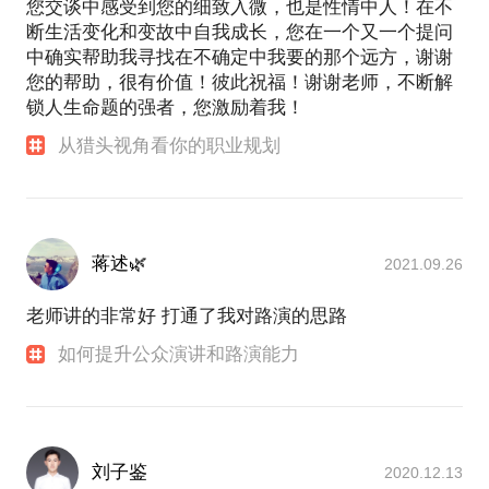
享会、人和会、法人会、我懂创业家、我懂你不懂等
您交谈中感受到您的细致入微，也是性情中人！在不
知名活动品牌。2012年人和网入选中国新媒体30强榜
断生活变化和变故中自我成长，您在一个又一个提问
单价值榜10强，是入选的唯一商务社交媒体。2015年
中确实帮助我寻找在不确定中我要的那个远方，谢谢
人和网参加中国电子商务商务协会主办的中国电子商
您的帮助，很有价值！彼此祝福！谢谢老师，不断解
务新媒体门户大会，荣获“中国电子商务最具创新商务
锁人生命题的强者，您激励着我！
社交门户”奖项。2015年我懂APP在中国微天使节上获
从猎头视角看你的职业规划
得“最具投资价值奖”。在第二届中国社群领袖峰会上
被评选为“年度创业社群”。
我是GCDF（全球职业规划师）认证职业规划师，社
会化商务社交媒体营销专家，沟通与领导力引导师。
我是全球沟通与领导力教育组织Toastmaster
蒋述🌿
2021.09.26
International杭州第一个演讲俱乐部——西子双语演讲
俱乐部2015年度主席，并获得最高荣誉DTM（卓越演
老师讲的非常好 打通了我对路演的思路
讲人），曾经多次参加中英文演讲比赛，并获得俱乐
部的中英文演讲比赛冠军。我同时也担任会员的导
如何提升公众演讲和路演能力
师，致力于提升职业人与企业领袖的公众演讲表达能
力和领导力。我曾担任新媒体创业大赛评委和分享嘉
宾，创新南山2015“创业之星”大赛评委。中国好微
信、中国好WIFI评选评委。2014年作为创业者代表为
刘子鉴
2020.12.13
特斯拉汽车广告代言。