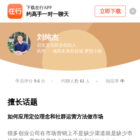
下载在行APP
立即下载
约高手一对一聊天
刘纯杰
启实文化联合创始人
杭州 ・ 城西未来科技城 梦想小镇
学员评分
9.6
分
约聊人数
61
人
响应率
中
擅长话题
如何应用定位理念和社群运营方法做市场
很多创业公司在市场营销上不是缺少渠道就是缺少市