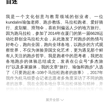
自述
梦享系列—作为极客代言特斯拉
观众、资源赞助不缺，一年举办几十场活动；
“
我可以为你分析活动策划的要点。认清自己手上现有
【杭马开跑】刘纯杰：我就是跑了北马的那个SB
我是一个文化创意与教育领域的创业者、一位
的资源与人脉、给自己精准定位、借助媒体的宣传力
” ；
kundalini瑜伽老师、跑步教练、马拉松跑者、爱好骑
量、利用多方合作整合资源；
行、皮划艇、滑翔伞，喜欢到偏远人少的地方旅行。
“
我可以帮助你学习系统性思考，从全局角度考虑如何
因为跑马拉松，参加了2014年在厦门的第一届6628运
跑出心声-从厦马到厦马
制定整体市场营销的战略战术，如何整合资源，实现
动社群创业马拉松大会，从此激发了对跑步的热情与
”；
好奇心，跑向全国，跑向全球各地，以跑步的方式观
“
察世界，不仅为体验异国文化艺术，更为遇见那个鲜
夏威夷火奴鲁鲁国际马拉松
有人关注的跑步哲学。我是跑者中的思考者，我把在
”；
各地跑步的体验总结成文，发表在公众号“多杰旅
“
行”以及多家媒体，我的文章“旅行、瑜伽和跑步”入选
旅行、瑜伽和跑步
了《只要跑起来-108个马拉松跑者的故事》，2017年
”。
我作为杭马组委会记者志愿者多角度采访了不同的跑
者的故事。我在全国各地分享马拉松体验与精神，并
把跑步与营销结合在一起，通过参与特斯拉汽车广告
拍摄、联想手环发布活动、6628创业马拉松大会策划
展开全部
等活动，总结出“以运动文化社群为载体，推广品牌营
销”的套路。我还把跑步、瑜伽与个人成长训练相结