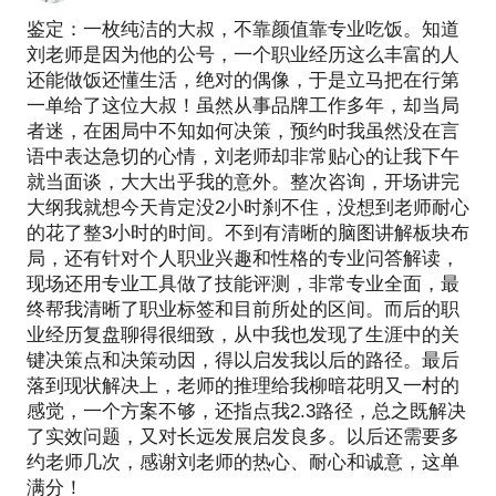
鉴定：一枚纯洁的大叔，不靠颜值靠专业吃饭。知道
刘老师是因为他的公号，一个职业经历这么丰富的人
还能做饭还懂生活，绝对的偶像，于是立马把在行第
一单给了这位大叔！虽然从事品牌工作多年，却当局
者迷，在困局中不知如何决策，预约时我虽然没在言
语中表达急切的心情，刘老师却非常贴心的让我下午
就当面谈，大大出乎我的意外。整次咨询，开场讲完
大纲我就想今天肯定没2小时刹不住，没想到老师耐心
的花了整3小时的时间。不到有清晰的脑图讲解板块布
局，还有针对个人职业兴趣和性格的专业问答解读，
现场还用专业工具做了技能评测，非常专业全面，最
终帮我清晰了职业标签和目前所处的区间。而后的职
业经历复盘聊得很细致，从中我也发现了生涯中的关
键决策点和决策动因，得以启发我以后的路径。最后
落到现状解决上，老师的推理给我柳暗花明又一村的
感觉，一个方案不够，还指点我2.3路径，总之既解决
了实效问题，又对长远发展启发良多。以后还需要多
约老师几次，感谢刘老师的热心、耐心和诚意，这单
满分！