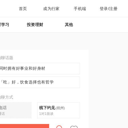
首页
成为行家
手机端
登录/注册
育学习
投资理财
其他
约聊话题
同时拥有好事业和好身材
「吃」好，饮食选择也有哲学
约聊方式
电话
线下约见
(
杭州
)
通话
1对1面谈