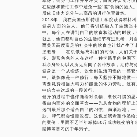
幸好，健身与工作并不冲突，而良好饮食习惯
我可以为你提供的帮助有：
在应酬和繁忙工作中避免一些“差”食物的摄入
对各种不同的餐饮习惯进行讲解以及营养学
后依旧体力充分斗志高昂的进行体育锻炼。
讲解很多平时饮食选择中的误区和一些小知
2013年，我在美国伍斯特理工学院获得材料
带你去超市，手把手教你选择食材；
健身方面的达人。他们将训练融入了生活当
对不同食材的能量和营养进行评价；
中。每个人在讲到自己的饮食和运动的时候，
教你如何营养健康地烹饪料理。
就是，他们都对自己的生活细节有过思考，对
希望来约见的你是真的对自己的生活方式和
而美国高度富足的社会中的饮食也让我产生了非
堡套餐……在饥饿远离我们的时候，人们关
【在行郑重提示】：此话题内容仅为该行家
多、形形色色的人在这样一种卡路里的包围下
点，仅供学员参考所用。如您或您的家人有
我亲身经历以及所见所闻了各种故事，期待与
诊。本话题内容及行家观点不代表平台观点
健身是一个从锻炼、饮食到生活习惯的一整套
中。锻炼像是一种修行，每天坚持不懈地做一
需要耗费相当大精力和能量的体力劳动。这有
中信念去达成的一段苦行。
健身的过程中也伴随着对食物、餐饮习惯的思
番由内而外的全面革命——先从食物的理解上
选到最后那个适合自己的习惯。而渐渐地，一
肤、脾气都会慢慢改变。这也是我希望传递给
的案例，里面不乏半年减掉50斤成功蜕变的年轻
赌博等恶习的中年男子。