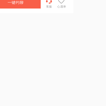
一键约聊
客服
心愿单