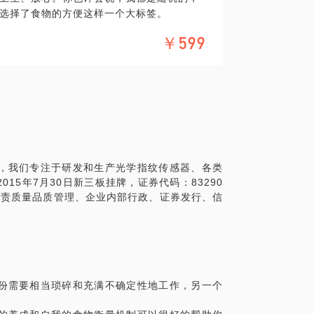
选择了食物的方便这样一个大标签。
康的；中饭是公司食堂，那么就请尽量选择
餐饮习惯，这些习惯久而久之会导致不同的
￥599
艺的优良，肤质的好坏，以及人生的态度。
案。
家，但是他们的人均寿命却是欧洲第一。经
减肥在方法和操作上其实会有很多的不同，
——地中海餐饮习惯是他们长寿的主要原
另外，很多人希望通过运动健身练出健美的
意大利人每日生活的组成元素。那么其中又
系。
人均寿命最长的国家，这与他们的饮食习惯
自己的理解。
隔，但在餐饮习惯上还是有着很大的差别
和少食是日本的习惯……
类美食和聚餐已经成为我们生活、社交的一
，我们专注于研发和生产光学指纹传感器、各类
点事，在短短的一个转角的路程竟然发现有7
15年7月30日新三板挂牌，证券代码：83290
的包围之下，我们的肥胖问题其实不难解
负责质量品质管理、企业内部行政、证券发行、信
肥”、“吃这个有营养”等言论不绝于耳。但
不会缺少什么营养；也不会如广告所言的那
个部位上堆积的赘肉正在咆哮着实话：“你的
多肥胖者进行过深度交流，积累了很多人从
份需要相当琐碎和充满不确定性地工作，另一个
案例。食物的选择与每个人不同时期的不同