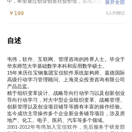
中，希望通过创业创造社会价值，实现人生理想。
展开全部
现实情况是创业失败率极高，其中很重要的原因是创
￥199
5人约聊过
业者开发了用户不想要的产品，虽然投入许多资源和
心力进行产品开发，但最终因缺乏市场而导致创业失
败。
在这样的情况下，初创公司容易遭遇：
自述
技术为王，无需进行客户开发？
觉得非常了解客户，根本不需要进行想法验证，觉得
韦伟，软件、互联网、管理咨询的跨界人士。毕业于
那是浪费时间。
华东师范大学基础数学本科和应用数学硕士。
如果你在创业路上，你有如下的困惑的话，我可以帮
15年来历任宝钢集团宝信软件系统架构师、嘉德国际
助到你：
高级行动学习管理顾问、上海灵众投资咨询有限公司
不清楚自己或团队的创业想法是否有效？
产品总监。
是否需要调整？
精于组织变革设计、战略导向行动学习以及创新创业
如何形成商业模式？
导向行动学习，对大中型企业组织变革、战略管理、
如何验证商业模式的有效性？
创新管理以及创业项目辅导等拥有丰富的操作经验。
如何在创业路上不断进行调整和优化？
迄今成功主导操作多个企业新业务辅导项目，涉及房
我愿意与你分享的内容包括：
地产、化工、电子、医药、汽车等多个领域。
创业者的系统化方法；
2001-2012年韦伟加入宝信软件，先后服务于研发部