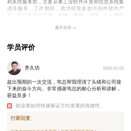
创业过程中的坚持与转向；
和系统服务部，主要从事工业软件开发和信息系统集
成等服务。工作期间，成功研发多款中间件软件产
提供疑惑答疑和交流 。
品，广泛应用于宝钢、梅钢、攀钢、涟钢、八一钢铁
PS.在选择与我见面前，请把你的问题更具体化。毕
等大中型企业中。因在公司中的突出表现，荣获宝信
竟一小时的谈话只能解决一个小问题。请把你的问题
展开全部
优秀员工、宝钢新长征突击手、上海软件行业标兵等
提前发给我，方便我做更精确的准备，提升见面效
称号。
2012-2014年韦伟开始涉管理咨询行业，加盟知名行
学员评价
动学习咨询机构，即嘉德国际管理咨询有限公司，担
任高级行动学习催化师，负责战略导向行动学习以及
创新导向行动学习。在公司期间，负责和参与实施了
齐久功
2020.01.02
华立集团、中广核集团、国家电网、中国化工、中化
国际、中航国际、中集集团、大唐电信等公司的战
超出预期的一次交流，韦总帮我理清了头绪和公司接
略、领导力、业绩提升以及创新项目。 2015年4月，
下来的奋斗方向。非常感谢韦总的耐心分析和讲解，
韦伟受邀约加入上海灵众投资咨询管理有限公司，担
获益良多！
任产品总监，负责公司创新创业产品研发和设计。
2015年6月，公司提出第五代孵化器体系，与华立集
创业者如何快速验证方向发展的有效性
团共同成立润湾创客中心，同年该中心获得国家级众
创空间。
行家回复
2015年8月，与公司创始人郝聚民博士共同研发成功U
型创业法，该方法融合了精益创业、自律型创业和U