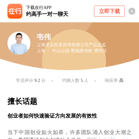
下载在行APP
立即下载
约高手一对一聊天
韦伟
上海灵众投资咨询有限公司产品总监
上海 ・ 中山公园 曹杨路地铁 漕河泾
学员评分
9.2
分
约聊人数
5
人
响应率
高
擅长话题
创业者如何快速验证方向发展的有效性
当下中国创业如火如荼，许多团队涌入创业大潮之