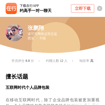
下载在行APP
立即下载
约高手一对一聊天
张鹏翔
诺可可网络运营总监
西安 ・ 不限
学员评分
8.8
分
约聊人数
12
人
响应率
高
擅长话题
互联网时代个人品牌包装
在移动互联网时代，除了企业品牌包装被更加重视