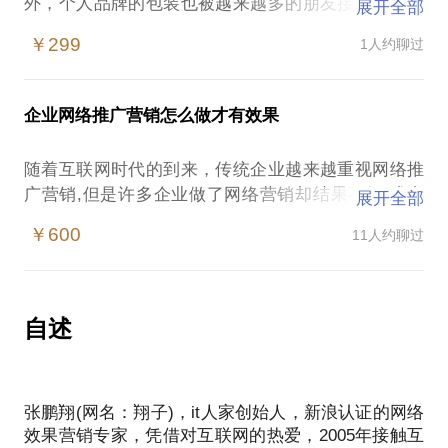
外，个人品牌的包装也被越来越多的朋友接受和重视
展开全部
起来！
￥299
1人约聊过
互联网时代你还在为人脉资源少而发愁；
互联网时代你还在为没有优质客户而发愁；
互联网时代你还在为如何提升自己知名度而发愁；
企业网络推广营销怎么做才有效果
找我聊一聊，我在“个人品牌包装策划方面有深入研
究”。目前我们为律师，医生，艺术家，设计师等多个
随着互联网时代的到来，传统企业越来越重视网络推
行业的精英和有想法的专业人士提供个人品牌包装策
广营销,但是许多企业做了网络营销却结果不好,或者
展开全部
划服务，积累了丰富的经验，希望能帮助你也走上个
是根本就没有效果?
人品牌营销之路。 相信在这些方面，能为你提供帮
￥600
11人约聊过
准备做网络营销前应该先做什么。
助。
网络推广营销操作步骤。
PS.在选择与我见面前，请把你的问题更具体化。毕
主流网络推广渠道有那些？
竟，两个小时的谈话只能解决一个小问题。请把你的
预算有限的情况下如何保障网络营销效果。
自述
问题提前发给我，方便我做更精细的准备，提升见面
如果你是企业高管或企业创始人，不论你倾向于自建
团队还是将网络推广外包出去，都可以与我联系，8年
工作经验我在网络推广营销方面积累了丰富的经验，
张鹏翔(网名：翔子)，it人家创始人，新浪认证的网络
效果营销专家，凭借对互联网的热爱，2005年接触互