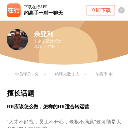
下载在行APP
立即下载
约高手一对一聊天
佘亚利
车来了运营总监
武汉 ・ 市区
学员评分
-
分
约聊人数
2
人
响应率
中
擅长话题
HR应该怎么做，怎样的HR适合转运营
“人才不好找，员工不开心，老板不满意”这可能是大