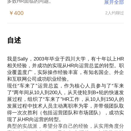
多数HR面临的问题。
展开全部
怎样做才是一个好的HR？
￥400
2人约聊过
如何做才能让HR的工作得到重视？
HRD和HRM是否要向运营转型？
想清楚了这几个问题，你的工作会更加如鱼得水，更
有成就感。我在国企、外企、互联网公司都有成功的
自述
HR及运营经验，对各种类型企业HR工作及职业发展
通道有深入了解，相信在这方面，能为你提供帮助。
我是Sally，2003年毕业于四川大学，有十年以上HR
我在这个话题中能为你提供的内容包括：
相关经验，并成功的实现从HR向运营总监的转型。职
目前HR工作中存在的问题及解决方案；
业覆盖度广，实际操作经验丰富，有知名国企、外企
一个好的HR必须具备哪些能力和特质；
和互联网公司成功职业经验。
你是否适合向运营转型。
现任“车来了”运营总监，作为核心人员参与了“车来
PS.在选择与我见面前，请把你的问题更具体化。毕
了”两年间从10人到200人，从天使轮到B+轮的快速发
竟一小时的谈话只能解决一个小问题。请把你的问题
展过程，组织了“车来了”HR工作，从10人到150人的
提前发给我，方便我做更精确的准备，提升见面效
发展过程中技术人员主动离职率为零，并带领团队取
得一次次胜利（包括运营团队和市场团队），成功实
现了从HR向运营的转型。
典型的实战派，希望分享自己的经验，从实用角度分