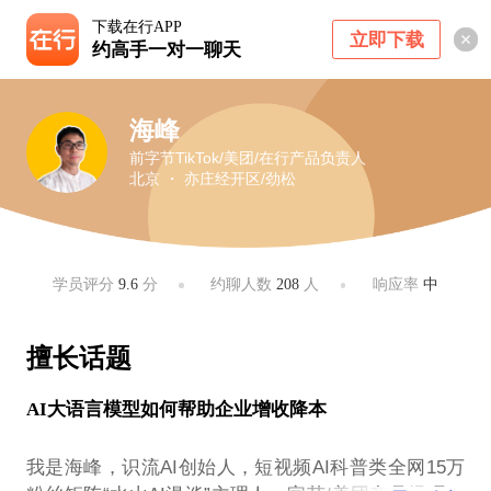
下载在行APP
立即下载
约高手一对一聊天
海峰
前字节TikTok/美团/在行产品负责人
北京 ・ 亦庄经开区/劲松
学员评分
9.6
分
约聊人数
208
人
响应率
中
擅长话题
AI大语言模型如何帮助企业增收降本
我是海峰，识流AI创始人，短视频AI科普类全网15万