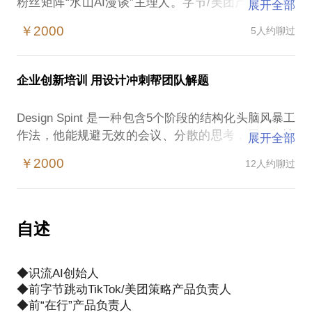
粉丝矩阵“水山AI漫谈”主理人。字节/美团产品经理，
展开全部
在行产品和运营方向负责人。
￥2000
5人约聊过
我们一直在帮行业专家和企业操盘手构建专属的AI。
已经服务了抖音1000万粉丝矩阵的博主，客户行业包
企业创新培训 用设计冲刺帮团队解题
括财商教育、语言教育、美食推荐、新能源、家居
等，AI变革正在发生，你准备好了么？
Design Spint 是一种包含5个阶段的结构化头脑风暴工
作法，他能规避无效的会议、分散的思考，用于解决
展开全部
我们可以探讨如何解决幻觉问题、长期记忆缺失，探
关键业务问题。它源于IDEO和斯坦福大学D-School的
讨如何解决逆转错误问题。企业如何利用大模型增
￥2000
12人约聊过
设计思维，后经由Google改善，且于其内部实践并广
收，降本。也可以聊聊，在中国的商业环境下，怎么
受欢迎。非常适合在产品定义阶段使用，它能帮助7人
左右的团队高效率产出业务解决方案。
自述
它包含的5个阶段是：提问选着力点，列出备选方案，
做出决策，制定方案原型、测试和用研。一个完整的
◆识流AI创始人
design sprint 通常耗时5天，为了让大家快速体验，我
◆前字节跳动TikTok/美团策略产品负责人
们会把这个培训控制在更短的时间完成（如1天）。
Design Sprint 精髓是帮助企业内部员工，学会互联网