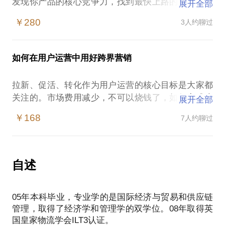
发现你产品的核心竞争力，找到最快上路的点，有的
展开全部
放矢的进行资源整合。
￥280
3人约聊过
我曾经用6页BP，融到5100万；给你优化BP的建议以
及如何宣讲来打动投资人。
合理搭建创业团队。业态不同决定团队的重心不同。
如何在用户运营中用好跨界营销
我会根据你的项目情况帮助分析如何搭建合理的团
队。多年的高管和三次的创业经历告诉我在不同时
拉新、促活、转化作为用户运营的核心目标是大家都
期，团队的重心如何调整，分步实施团队建设。
关注的。市场费用减少，不可以烧钱了，如何完成这
展开全部
从来没有离开过“拉新“、”促活“、”转化“，告诉您最想
￥168
7人约聊过
自述
05年本科毕业，专业学的是国际经济与贸易和供应链
管理，取得了经济学和管理学的双学位。08年取得英
国皇家物流学会ILT3认证。