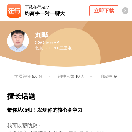
下载在行APP
立即下载
约高手一对一聊天
刘晔
CGO 运营VP
北京 ・ CBD 三里屯
学员评分
9.6
分
约聊人数
10
人
响应率
高
擅长话题
帮你从0到1！发现你的核心竞争力！
我可以帮助您：