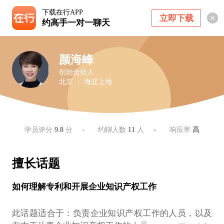
下载在行APP
立即下载
约高手一对一聊天
颜海峰
创始合伙人
北京 ・ 海淀上地
学员评分
9.8
分
约聊人数
11
人
响应率
高
擅长话题
如何理解专利和开展企业知识产权工作
此话题适合于：负责企业知识产权工作的人员，以及