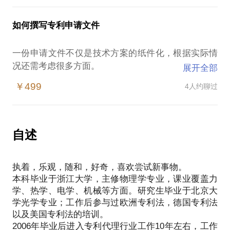
问、探讨。
我能帮您：
快速了解专利申请的整体框架
如何撰写专利申请文件
熟悉专利申请到授权的整个过程
希望您是：
一份申请文件不仅是技术方案的纸件化，根据实际情
面向企业或社会上需要对专利申请整个过程有快速了
况还需考虑很多方面。
展开全部
解的人员。
申请文件需兼顾技术方案、技术秘密、专利法、专利
亦欢迎专利相关行业的有想法的人员互相交流（此种
￥499
4人约聊过
侵权司法解释等。比如：
专利法对申请文件的要求，
技术秘密和充分公开之间的平衡，
专利侵权司法解释对权利要求保护范围的解释，
自述
以及可能使专利无效的严重缺陷。
此话题面向需要从事专利申请文件撰写的人员或企业
执着，乐观，随和，好奇，喜欢尝试新事物。
本科毕业于浙江大学，主修物理学专业，课业覆盖力
学、热学、电学、机械等方面。研究生毕业于北京大
学光学专业；工作后参与过欧洲专利法，德国专利法
以及美国专利法的培训。
2006年毕业后进入专利代理行业工作10年左右，工作