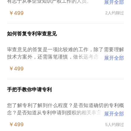
有志于从事企业知识产权工作的人员。
展开全部
常见的问题：企业负责人或相关人员因缺乏专利、商
￥499
2人约聊过
标等知识产权方面的知识，对于企业是否该开展前述
相关业务，以及该如何开展，不甚清楚。
常见的误区是：其他企业在做，我们企业也要做，且
如何答复专利审查意见
越多越好。
本人先在专利代理行业工作10多年,后进入科技集团公
审查意见的答复是一项比较难的工作，除了需要理解
司从事企业知识产权管理工作5年多，负责集团公司专
技术方案外，还需落笔谨慎，做长远考虑，避免引来
展开全部
利、商标、版权和域名等知识产权的申请、维护和风
其他反对意见或埋下潜在的不利点。
险控制等工作，并使公司通过国家知识产权贯标认定
￥499
入行至今，长期从事审查意见答复，答复审查意见
以及试点单位认定，在职期间接受强国知识产权研究
1000个以上。我在审查意见答复等方面积累了丰富的
院的总监培训课，得以聆听诸多知名企业的知识产权
经验，是公司内定资深代理人。面对审查意见，要努
工作模式，在此，也希望能将自己所学的和经验所得
手把手教你申请专利
力思考，不断变换角度，只要坚持到底，您必将会有
与大家分享，分享内容包括以下几点：
一些新发现。
1.专利和商标等知识产权制度本质；
您了解专利了解到什么程度？是否知道确切的专利概
我能帮您：
2.企业内可开展的知识产权工作和开展方式；以及
念？是否知道从专利申请到授权的相关事宜？
展开全部
答复审查意见时可加以利用的信息；
3.企业知识产权风险控制。
模棱两可？没关系，我来帮您事无巨细地分析。从业
答复审查意见时需要注意的方面。
￥499
5人约聊过
如有企业知识产权实际工作方面的困惑，也欢迎提
九年，参与、配合过专利申请到授权的各个过程。
我希望您是：面向专利代理行业新人、或是从事相关