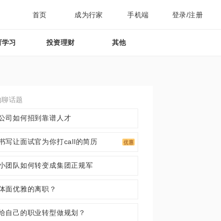
首页
成为行家
手机端
登录/注册
育学习
投资理财
其他
约聊话题
公司如何招到靠谱人才
书写让面试官为你打call的简历
小团队如何转变成集团正规军
体面优雅的离职？
给自己的职业转型做规划？