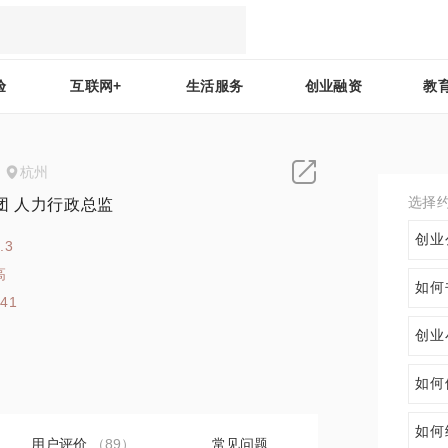
验
互联网+
生活服务
创业融资
教
杭州
选择
团 人力行政总监
创业
.3
高
如何
141
创业
如何
如何
用户评价
（89）
常见问题