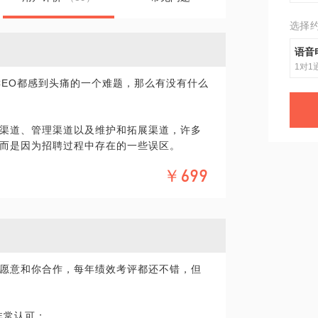
选择
语音
1对1
CEO都感到头痛的一个难题，那么有没有什么
渠道、管理渠道以及维护和拓展渠道，许多
而是因为招聘过程中存在的一些误区。
￥699
，创业公司精力宝贵，如何在保证投入和精
？如果你正为效果不佳而困惑，那么你可以
助：
道；如何使用传统渠道比如说51、智联。
样的信息而动心；
愿意和你合作，每年绩效考评都还不错，但
里？如何发掘自身的优点打动你想要的人
非常认可；
径，但是对很多公司来说猎头费用偏贵，所