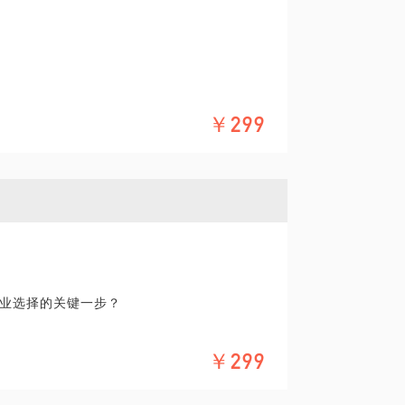
￥299
有千头万绪：
利益？
业选择的关键一步？
￥299