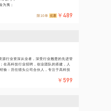
险为夷；
该谈谈这个话题。
的开发和销售扭在一起；
￥489
限10单
理人员并没有形成一个平等合作的关系，而是
后做过人力资源管理与猎头工作，对两方面
的职业探索较多，面对不同的工作机会选择
几方面的问题，帮助你更好地找到人才，招
更能体现自己的优势？
从业经验的招聘专家来帮你提升简历。
题的更好方法；
项能够帮你更好地实现目标；
该如何去做。
力资源行业资深从业者，深受行业翘楚的先进管
；在高科技行业招聘，创业团队的搭建，人
经验：历任猎头公司合伙人，专注于高科技
￥599
历任英语流利说HR负责人；历任房多多上海线
亭东影业 高级人力资源总监。
行业各种分享和公益讲座;常年和行业里的极
浪潮感召，有丰富的实践经验和思考总结。