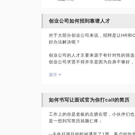
创业公司如何招到靠谱人才
对于大部分创业公司来说，招聘是让HR和
好办法解决呢？
创业公司的人才主要来源于有针对性的筛选
创业公司求贤不得并非是因为自身不够好，
展开
首先，招聘渠道的选择和管理是非常重要的
力有限的情况下，有比较理想的结果即产出
来和我聊聊，或许这几方面的内容能给你帮
如何书写让面试官为你打call的简历
了解渠道：如何对待拉勾、内推等新线上渠
了解市场：好人才需要什么？他们会为什么
工作上的你是老板的左膀右臂，小伙伴们也
了解自己：作为创业企业，你的闪光点在哪
是一想到写简历就脑仁疼；
才？
--去年赶项目的时候通宵了1周，客户对你
此外，猎头也是创业公司招募人才的重要途