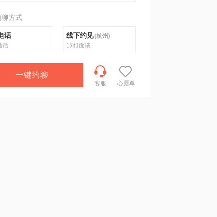
约聊方式
电话
线下约见
(
杭州
)
通话
1对1面谈
一键约聊
客服
心愿单