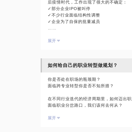
后疫情时代，工作出现了很大的不确定：
✓部分企业IPO被叫停
擅长快速有效组建有战斗力的团队
✓不少行业面临结构性调整
擅长企业文化建设和内部正循环的引导
✓企业为了自保的批量减员
深刻理解企业管理者和员工们的需求
……
对于团队激励有系统性的方法论和成功经验
展开
职海沉浮，我们总会遇到离职这件事。
能够帮你的企业解决：
有的是主动，有的是被动，在离职的时候总
创业公司如何招到靠谱人才
经济补偿金如何谈判可以争取到自己应得的
初创企业的常见问题汇总
如何给自己的职业转型做规划？
离职交接哪些细节值得我们重点关注？
如何离职后还能和同事保持良好的关系？
你是否处在职场的瓶颈期？
如何给一段经历画上完美的句点？
面临跨专业转型你是否不知所措？
……
在不同行业迭代的经济周期里，如何迈出职
我们一起聊聊离职的正确打开方式。
面临职业分岔路口，我们该何去何从？
展开
基于你个人的情况和未来行业发展，聊聊：
①你所在的行业未来趋势怎么样？
②什么样的机会适合你作为转型？