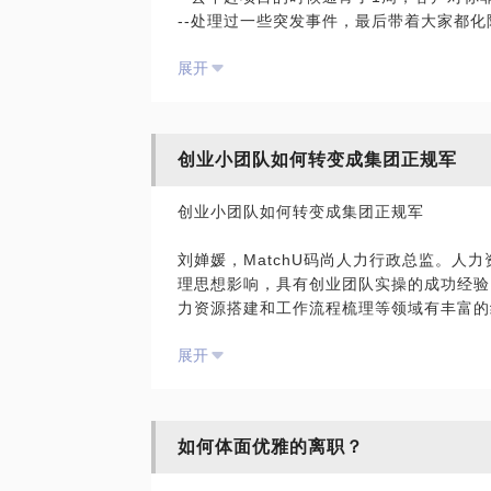
--处理过一些突发事件，最后带着大家都化
以如果你的公司花了血本找了猎头，我们应
--通过数据论证和多次沟通，把水火不容
展开
这些要怎么体现在简历里呀？
常见的误区在于：一些创业公司的HR及管
陷入一种相互竞争与鄙视的恶性循环，我先
你过往公司的岗位名称比较小众，个人做过
都有较为深入的了解，能够帮助你明确以下
的时候，应该从哪些角度准备自己的简历，
来人才：
创业小团队如何转变成集团正规军
累计过手简历上万份，具有10年人力资源
立场：如何站在对方角度，找到解决招聘问
创业小团队如何转变成集团正规军
细节：通过猎头招募人才时，有哪些注意事
问题：当你面对不诚信等问题的时候，你应
刘婵媛，MatchU码尚人力行政总监。人
理思想影响，具有创业团队实操的成功经验
力资源搭建和工作流程梳理等领域有丰富的
企业的招聘解决方案工作。
展开
服务客户：阿里巴巴、EA、Zynga等；
上几个团队的HR BP；历任ONE 一个&
如何体面优雅的离职？
曾在周刊上写职业发展专栏;作为嘉宾参加
客、艺术家、理想青年等打交道;深受创业