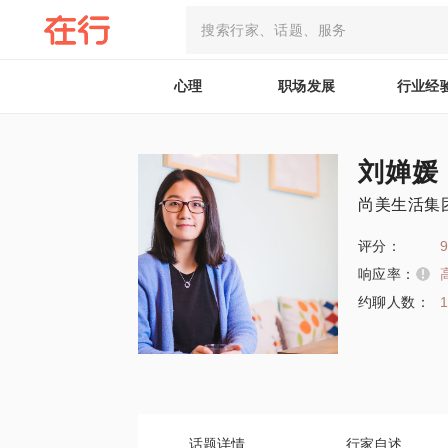
心理
职场发展
行业经
刘婵媛
尚美生活集
评分：
9
响应率：
约聊人数：
话题详情
行家自述