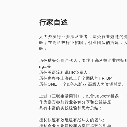
③如何找到适合的机会？
④是我想得太多，还是想得不够多？
行家自述
一起聊聊面对你的情况，如何在纷杂变化
人力资源行业资深从业者，深受行业翘楚的
验；在高科技行业招聘，创业团队的搭建，
验：
历任猎头公司合伙人，专注于高科技企业的招聘
nga等；
历任英语流利说HR负责人；
历任房多多上海线上几个团队的HR BP；
历任ONE 一个&亭东影业 高级人力资源总监;
上过《三联生活周刊》，也曾985大学授课；
作为嘉宾参加行业各种分享和公益讲座;
具有丰富的实践经验和思考总结；
擅长快速有效组建有战斗力的团队;
擅长企业文化建设和内部正循环的引导;