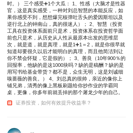
时。） 三个感受➕1个大瓜： 1、性感（大脑才是性器
官，这是真实感受，一种对刘总智慧的本能反应，如
果你感受不到，想想爆完核弹吐舌头的爱因斯坦以及
逆行北上的钟南山，真的很迷人）； 2、智慧（投资
工具在投资体系面前只是术，投资体系在投资哲学面
前也只是术，从历史从人性从最原本出发的思维层
次，就是道，就是真理，就是1➕1＝2，就是你很早就
知道却要很久以后才能明白的真理，而且他简洁到让
你不禁会怀疑，它是假的）； 3、善良（10年900％的
回报率，他缺的是这1000块吗？缺的是稿酬？缺的是
用写书给基金带货？都不是，众生无明，这是刘诚细
嗅蔷薇的善良。） 4、刘总真的很帅，亲近的像你上
铺兄弟，清秀的像上黑板刷题给你抄作业的学霸同
桌，更像，你多年前就丢掉的那个屠龙少年的自己。
证券投资，如何有效提升收益率？