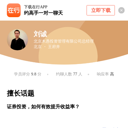
下载在行APP
立即下载
约高手一对一聊天
刘诚
北京木愚投资管理有限公司总经理
北京 ・ 王府井
学员评分
9.8
分
约聊人数
77
人
响应率
高
擅长话题
证券投资，如何有效提升收益率？