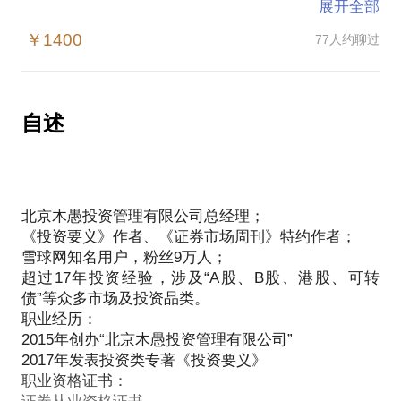
展开全部
在证券投资这件事上，想要达到前10%的水准其实很
￥1400
77人约聊过
容易，知道几个基本定理就行了。
而想要达到前1%的水准，则需要“每个细节做得比别
人好一点”的精心优化。
如果你是一名初学者，我会在短时间内帮你构建一套
自述
攻守兼备的投资体系，至少让你做到[牛市能赚钱，熊
市能生存]。
如果你是具有一定市场经验的投资者，我会教你使用
一些不太传统，但妙用无穷的投资工具，让你在实战
北京木愚投资管理有限公司总经理；
《投资要义》作者、《证券市场周刊》特约作者；
雪球网知名用户，粉丝9万人；
超过17年投资经验，涉及“A股、B股、港股、可转
债”等众多市场及投资品类。
职业经历：
2015年创办“北京木愚投资管理有限公司”
2017年发表投资类专著《投资要义》
职业资格证书：