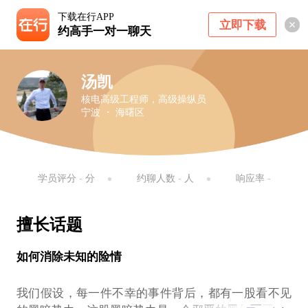
下载在行APP
立即下载
约高手一对一聊天
汤凯
核电高级工程师，高级操纵员
宁波 ・ 海曙区
学员评分
-
分
约聊人数
-
人
响应率
-
擅长话题
如何消除未知的险情
我们假设，每一件不幸的事件背后，都有一股看不见