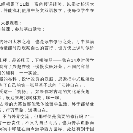
联？本节，老师将带领大家打坐和调息，讲
已经积累了11载丰富的授课经验。以拳架松沉大
果最明显。
浊火，引燃内在小宇宙的生生不息。
，并能流利使用中英文双语教学，使每位学生在
固的事情，若夫妻、情侣、朋友、亲子共同
一乾坤”。阴阳乾坤既为宇宙天地，人在天地
制太极课程；
会更好，故特设多人班。
环。本节，老师将徐徐展开讲述，在云手与
公益课，参加演出活动；
少两人起开课。
土中生，万物土中灭”的坤道之规律。
传心授。故而效果立竿见影，印象深刻。课
的研习太极之地，也是读书修行之处。厅中摆满
一种姿态。
现的三个层次。功夫的境界在于意识，功夫
地镜能时刻观察自己的言行，也方便上课时候矫
下日后坚实高楼的地基。本节，老师将表演
，没有任何额外收费；
武术的柔韧与坚强。
上楼，品茶聊天，下棋弹琴——我在14岁时候学
就有了兴趣在楼上慢慢实验好茶，不同的容器，
班；
同的辅料，一一实验。
天。
服的布料，设计改良的汉服，思索把中式服装做
年有了自己的第一张琴革子式的「云钟自在」。
受这一「赞扬」。如果你对古老的文化感兴趣，
事，欢迎来与我喝杯茶，聊一聊。
个小时，学习的全部费用。
去古老的大英首都伦敦体验留学生活。终于能够像
书，行万里路，潇洒自在。
，不与外界交流，但那样便是我要的修行吗？“士
有一份责任，不只为自己而活，也为传承血脉而
，冥冥中印证在而今游学西方世界。处处有别于国