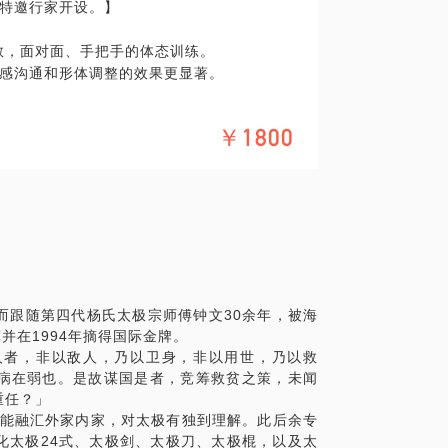
特邀行家开设。】
极相处其实非常有趣，你去追求她的时候，
要去和她相融，太极到生活的方方面面，就
一定可以找到相通之处。
私教，面对面、手把手的体态训练。
一起长大，我与太极已不分你我。那些相伴
感沟通和形体调整的效果更显著。
朗朗诵读的《道德经》里， 以及日日演练的
展现出绝佳的平衡能力，性格也越发沉稳大
是精神能提得起，自然举动轻灵，风骨剔透。
￥1800
一站，却是神色奕奕、静气端庄，似乎真生
，如果你对传说中的太极功夫感兴趣，想搞
是因为练功即练神，练得久了，心神贯注，骨
聚一室，促膝长谈。我可以教你五行太极，
眼中武林高手的“精气神”、“仙灵气”。
肩、驼背、头部前引，这多少和不恰当的坐
平视、下颌内收、腰部平直”这些要点，其实
水、木、火、土、金：
脉相承。所以练好太极基本功的过程，也是调
离乎？专气致柔能如婴儿乎？”太极如何能够以
智慧之门，在老子的《道德经》中体会武学
而跟随第四代杨氏太极宗师傅钟文30余年，被海
并在1994年摘得国际金牌。
念？
人者，非以敌人，乃以卫身，非以用世，乃以救
得肢体的，同时也寻找到身心的平衡点。本
病在弱也。是故谋国是者，竞筹救贫之策，未闻
我们羡慕芭蕾演员的身姿，羡慕瑜伽教练的
特殊的单腿动作的训练迅速提升同学们的各
重任？」
好背后付出的努力绝非一朝一夕。武林高手
故能融汇外家内家，对太极有独到理解。此后余专
简化太极24式、太极剑、太极刀、太极棍，以及太