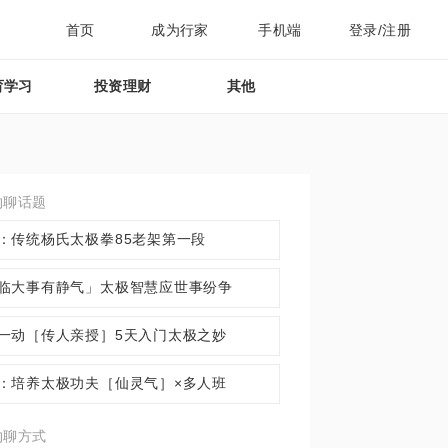
首页
成为行家
手机端
登录/注册
育学习
投资理财
其他
约聊话题
：传统杨氏太极拳85老架第一段
临大事有静气」太极智慧应世事纷争
一动［传人亲授］5天入门太极之妙
：培养太极功夫［仙灵气］×多人班
约聊方式