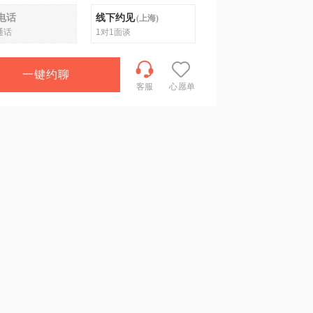
电话
线下约见
(
上海
)
通话
1对1面谈
一键约聊
客服
心愿单