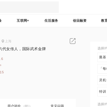
验
互联网+
生活服务
创业融资
教
上海
选择
六代女传人，国际武术金牌
奠基
.6
中
「每
115
灵机
特训
选择
用户评价
（81）
常见问题