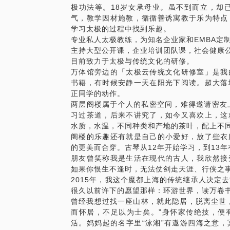
神秘的吐纳术为何总与长生不老的传说有关
极功法等。18岁女承母业。虽不到而立，却
连续3小时课程。一次吃透，渐入佳境，效
述丹道之迷，揭开古老神秘面纱，启动丹田
气，教学因材施教，循循善诱寓教于乐为特点
每次课程均为本人亲手指导，保证质量。
土 Earth 循 the Cycle of Universe
学习太极的过程中找到乐趣。
因为体态改变是一个日常需要不断保持和巩
“一阴一阳之谓道。一物必有一身，一身蕴
专业私人太极教练，为知名企业家和EMBA定
上课、共同练习，日常彼此提醒，改善效果
之间，阴阳在人内里。生命本不过是一场循
主持大型公开课，企业培训团队课，社会健康
价格为每人。若3人，则提交3次约见。至
推手之间为同学们描绘太极阴阳图与“万物
目前致力于太极与传统文化的研修。
课程特色是融合正宗太极基本功的心法，手
金 Metal 坚 the Power of Strong
万体馆旁边的「太极云传统文化研修室」是我
后便能懂得：姿态也是一门功夫，功夫也是
刚中喻柔，刚柔并济，柔中喻刚。是功夫表
书籍，有时候安静一天在阳光下阅读。超大落
【价格说明】
的载体在于身体，任何武术的基本功都是打
正同学的动作。
1800元为教练期间3小时课程的全部费用
太极刀剑，帮助同学们认识和了解太极作为
两层阁楼属于个人的私密空间，难得邀请密友
需要一次付清。
【课程设置】
习过茶道，后来不讲究了，如今又喜欢上，这
此课程为5人班，非一对一，满5人即可开
水质，水温，不同种类和产地的茶叶，配上不
五行太极总计5次课，每天3小时，连续五
阁楼的乐趣还有就是自己的小爱好，放了些衣
的更美而合穿。古琴从12年开始学习，到13
每季度开设一期。
朋友曾笑称我是生活在现代的古人，我欣然接
【价格说明】
如果你恨生不逢时，无法仗剑走天涯、行侠之
7500元为一位学员一期五行太極班，15
2015年，我这个魔都上海的传统继承人决定
场地茶点免费。
很久以前许下的愿望那样：环游世界，读万卷
曾经我想过找一座山林，就此隐居，脱离尘世
而怀居，不足以为士矣。”身怀家传绝技，便
活。妈妈起的名字里“泳湘”有遨游四海之意