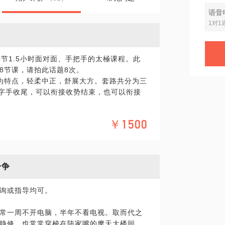
语音
1对1
节1.5小时面对面、手把手的太極课程。此
8节课，请拍此话题8次。
合为特点，轻柔中正，舒展大方。套路共分为三
十字手收尾，可以衔接收势结束，也可以衔接
￥1500
势 3.揽雀尾
 6.白鹤亮翅
琶 9.左右搂膝拗步
步 12.进步搬拦捶
纷争
 附加 85［收势］
询或指导均可。
常一周不开电脑，半年不看电视。取而代之
静修，也常常穿梭在陆家嘴的摩天大楼间。