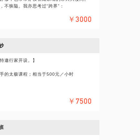
，不狭隘。我亦思考过“跨界”：
，一定是非常合适的，每一段道德经都能够
￥3000
且通过实修证明，恰巧理论能够结合实践，
加有印象吗？
》里，宫若梅在片中早期代父出征，完全是
应了她的心事——不自信。劲力未透已尽，
妙
之后的大彻大悟，掌法变得收敛而拘束，二
仇的信念支撑著决一死战。此时掌心完全包
特邀行家开设。】
界借此冰山一角可以窥视。当意识只存一
转身摆莲］
一丝情绪。
把手的太极课程；相当于500元／小时
在互联网时代找到一个合适的姿态传承、创
班；有五行基础的学员可以直接报名参加，没
。
极和时尚......
时。
：30到21:30，最终将征求大家的最佳时
变我们的世界，也在改变我们对世界的理
业时学员须通过单独演练；
￥7500
承者的我，是很有趣的经历。2016年甚至有
保证两次课程。如学员可以保证隔天学习则效
越大洋彼岸，跨越8小时时差，想来也是神
阳，冲气以为和”的阴阳学说，和“以柔克刚、
人以上。
，大音希声大象无形，太极的内蕴广博精微，
我们生活在社会中，总是要和社会打交道，
班
风俗……仔细说起来，可不止那些寻常概
不识庐山真面目。不如换个角度，以吾十来
繁为简，深入浅出，推己及人，为您打开一