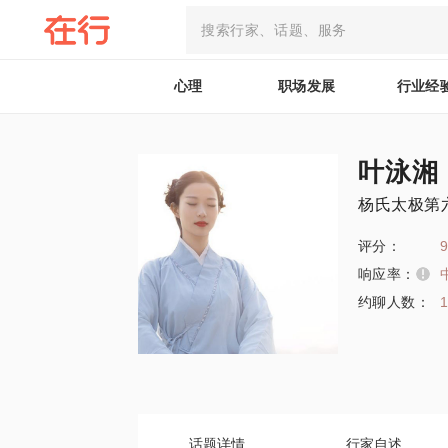
心理
职场发展
行业经
叶泳湘
杨氏太极第
评分：
9
响应率：
约聊人数：
话题详情
行家自述