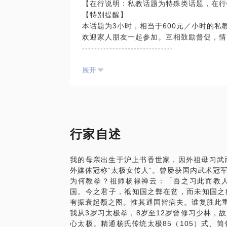
【在行说明：私教话题为特殊类话题，在行
因为自幼练习太极，我常常与朋友说，与太
扇新的窗口。
静候。
【特别提醒】
往往摸不到裙脚，顶天了只能求个形似。你
如果您的世界包罗万象，而太极有容乃大，
本话题为3小时，相当于600元／小时的
成了一个人的性格。我以童子功从小和太极
若有缘，不妨来此，与我促膝长谈。
欢迎家人朋友一起参加。互相鼓励督促，情
的时光，揉碎在湛如秋水的太极刀光中，在
------------------------------
云手与推手之间。数年之后身体会自然而然
古人曾云：“神为主帅，身为驱使。” 意思
气，这都是太极予我的馈赠。
展开
这也常见于练功多年的人，生活中只那随意
所以武林旧事不远，太极的美与精妙也不远
出几分不同来。 我自幼研习太极，深知这
清楚很多太极中的基本概念，我们倒可以相
肉皮相都会发生微妙的变化，所以便有了大家
带你欣赏太极之美。
现代人常会遇到的许多体型小问题，譬如圆
【课程内容】
姿、站姿、走姿有关。而我们常说的“两眼
本系列课程共分五次，每次课程主题分别为
和太极中“虚灵顶劲、立身中正”的口诀一
水 Water 柔 the Wisdom of Soft
行家自述
节身形、塑造优雅体态的过程。
老子说“上善若水”，又说“载营魄抱一能无
这一个小时，我们将从三步着手：
柔克刚？本节，老师将为同学们开启太极的
我的母亲出生于沪上书香世家，因外祖母习武
坐姿：正襟危坐和盘坐；
行云流水的至柔境界。
外媒体冠称“太极女传人”。曾屡获国内武术冠军
站姿：常常听闻“站如松”，这到底是什么概
木 Wood 稳 the Balance of Life
为何教拳？祖师杨禄禅云：「吾之习此而教
走姿；男步虎虎生风，女步端庄优雅。
在动中求静，在运行中找到平衡。不仅仅获
国。今之君子，祗知国之弊在贫，而未知国之
当然，方法得正之后，还要有长久的坚持。
节，老师将通过桩功和步法身法，以及一些
有振衰起颓之图。惟其通国皆病夫。谁复胜此
柔韧，羡慕运动员的体格，但我们也了解美
部分平衡能力。
我从3岁习太极拳，8岁至12岁曾修习少林，
的气质也没有什么秘密，贵在坚持。
火 Fire 能 the Energy of heart
心太极。精通杨氏传统太极85（105）式、
【课程设置】