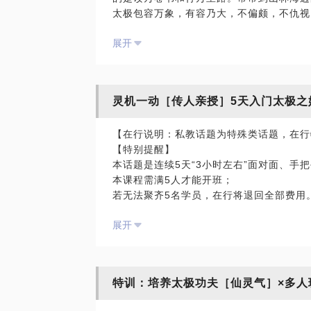
太极包容万象，有容乃大，不偏颇，不仇视
从15式［抱虎归山］ 到46式［十字手］
太极和书籍：如果要说书籍和太极联系起来
新增难度
展开
在太极中找到对应。不但道理讲得明白，而
1.步法：后退步［倒辇猴］横步［云手］
这样相辅相承的体会不比单纯阅读的想像更
2.腿法：腿部分脚和蹬脚的7个招式。
太极和电影：武术看掌型，电影《一代宗师
第三段（10-12分钟）
张扬的手法，指尖翘起，腕部竖立，同时反
47式［抱虎归山］ 到85式［收势］
灵机一动［传人亲授］5天入门太极之
怎可能战胜叶问？而经历丧父之痛众叛亲离
难度进阶
十多年的生活重心被摧毁，唯剩一缕为父报
1.抻筋拔骨，开关活洛。［下势］
【在行说明：私教话题为特殊类话题，在行
拢，却见大拇指微张，悲伤与愤怒的内心世
2.综合协调与平衡能力。［金鸡独立］［
【特别提醒】
念，哪怕手控敌人脉门眼神却冷清凛冽不带
3.眼法（独门秘籍）
本话题是连续5天“3小时左右”面对面、手
太极和互联网：那些珍贵的传统文化，总能
【课程设置】
本课程需满5人才能开班；
新流传。
此课程为多人班，非一对一，满4人即可开
若无法聚齐5名学员，在行将退回全部费用
太极和企业文化，太极和舞蹈，太极和书法，太
有基础的学员先参加五行课程或增加5个课
本期入门暂定从3月1日到5日，暂定晚上18
与时俱进始终是我对太极的态度。科技在改
本次课程只教授传统85套路的第一段，结
展开
间。
解。2015年加入互联网，对于传统行业继
共计8节课，每节时长90分钟，每周至少
------------------------------
机会和真正同道的朋友线上面对面交流，跨
果最佳。
提起太极，人们会想到老子“万物负阴而抱
往。
课程目前仅在上海。外地学员自行组班10
藏而不露、四两拨千斤”的拳法特点。其实
无论是情感，还是事业，或者个人，家庭，
【价格说明】
特训：培养太极功夫［仙灵气］×多人
包罗万象，涉及武学、哲学、文学、书法、
也总是在被社会教导。有时身在其中，反倒
1300元为一位学员1次课程的费用。
念。
年精英阶层阅历，上百年家族太极智慧，化
场地茶点免费，赠送太極服装一套。