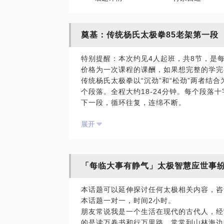
奠基：传统杨氏太极拳85老架第一段
特别提醒：本次约见4人起班，共8节，是每
价格为一次课程的课酬，如果想完整的学完
传统杨氏太极拳以“沉劲”和“松劲”两者结
个段落。全程大约18-24分钟。每个段落
下一段，循环往复，连绵不断。
第一段（2－3分钟）
展开
1.预备式（无极桩） 2.起
4.单鞭 5.提手上势
7.左搂膝拗步 8.手挥琵
10.手挥琵琶 11.左搂膝拗
「每临大事有静气」太极智慧应世事
13.如封似闭 14.十字手
学习要点：
本话题可以延伸探讨任何太极相关内容，咨
1：身法，基本桩功
本话题一对一，时间2小时。
2：步法，马步，弓步，虚步，
朋友常说我是一个生活在现代的古代人，经
3：手法，掌法和拳法
的是读万卷书和行万里路。常常到山林海边
第二段（8－10分钟）