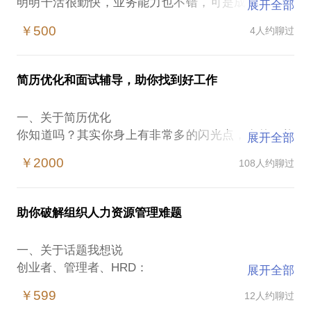
明明干活很勤快，业务能力也不错，可是成绩却经常
展开全部
被组织忽视，不知不觉活成了职场小透明？
￥500
4人约聊过
你有没有这样的苦恼？
平时工作勤勤恳恳、付出不少，但到了给领导汇报的
简历优化和面试辅导，助你找到好工作
时候，脑海中没条理，紧张得说不出话来，不仅无缘
升职加薪，久而久之还越来越不自信，甚至对自己的
一、关于简历优化
能力产生了怀疑。
你知道吗？其实你身上有非常多的闪光点，有的可能
展开全部
连你自己都没发现，这些闪光点需要一个外部顾问帮
你是否遇到过这样的尴尬境地？
￥2000
108人约聊过
你挖掘并呈现在你的眼前。
作为部门负责人，带着团队加班加点，拿下关键客
你知道吗？独特的成长、生活和工作经历成就了独特
户、搞定棘手项目都不在话下，偏偏到了跟上级作复
的你，而这些独特的经历或特殊阶段让你积累了非常
盘汇报的时候，秀不出高光点，争取不到嘉奖和资
助你破解组织人力资源管理难题
优秀的经验，但不自知、缺乏横向信息对照或千篇一
源，自己委屈、伙伴也失望...
律的简历模板...掩盖了他们原本的光芒。
一、关于话题我想说
你知道吗？对照你不可复制的经验、资源、专业能
在楠姐过往陪伴支持伙伴的过程中，发现「会做不会
创业者、管理者、HRD：
展开全部
力、学习能力......可能有更适合你的职业赛道。
说」是很多伙伴都会遇到的职场难题。
企业在不同的发展阶段，总会突然冒出前所未遇的组
￥599
12人约聊过
织发展与人力资源管理新问题：
二、关于面试辅导