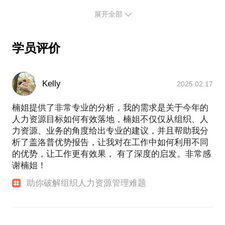
计出适合你的年终工作汇报思路、结构。
是非常宝贵的职场经历，而业务视角与专业视角的叠
17年企业内部组织发展与人力资源管理经验，先后服
上叠加业务视角，对业务需求的洞察也会大大提升我
展开全部
加，让我更懂组织、更懂老板，对业务的真实需求有
② 找到真问题：透过工作要求的文字表述，深挖到背
务于不同行业、不同规模、不同类型的企业，也亲历
对组织人力资源管理需求的洞察。
了更深刻的理解和洞察。
后的核心业绩指标，深挖到组织/上级真正关心的问
了组织的初创、高速发展、稳定、扩张等不同发展时
现在，我成为了一家管理咨询公司的合伙人，为不同
2021年7月正式离开组织，成为了一家管理咨询公司
题，有针对性地呈现你的业绩成果。
期，深知可能面临的管理问题。5年的业务管理让我在
学员评价
行业、不同规模、不同类型的企业提供管理咨询服
的合伙人，为不同行业、不同规模、不同类型的企业
③ 秀出高光点：帮你从做过的事情中挖出真正的宝
人力专业管理视角的基础上叠加了业务视角，对组织
务，又叠加了外部顾问视角，让我更客观、更理性、
提供管理咨询服务，与创业者并肩作战、成为企业的
藏，告别流水账，做出让人眼前一亮的工作汇报。
需求的洞察也更深刻更真实。
虚拟HRD，帮助管理者快速的成长、找准自己的组织
更具全局思考的洞察力。
④ 有技巧表达：识别上级/关键评定人的「角色特
2021年7月我正式离开组织，成为了一家管理咨询公
Kelly
2025.02.17
定位和管理特色、助理HR小伙伴的职业发展、关注职
司的合伙人，17年的实战经验、5年的业务管理经验
场小伙伴的职业发展和个人成长......外部顾问的独立
通过一对一的沟通，用知识萃取的工具萃取出你在过
楠姐提供了非常专业的分析，我的需求是关于今年的
成为我踏入管理咨询行业的独特优势。
视角让我获得了更客观、更理性、更具全局性的思考
往经历中的亮点与优势；
人力资源目标如何有效落地，楠姐不仅仅从组织、人
与洞察力。
在这近一年的管理咨询服务中，我们躬身入局与客户
帮你澄清目标职位的工作场景、工作要求；
力资源、业务的角度给出专业的建议，并且帮助我分
一起并肩作战，解决各种管理难题：
我能为你做什么？
析了盖洛普优势报告，让我对在工作中如何利用不同
我们陪跑客户核心或专业小伙伴的成长，组织把他/她
如果你是创业者，也许我会是你可以同频的外部
的优势，让工作更有效果， 有了深度的启发。非常感
扶上马，我们来送一程；我们引导客户，逐步澄清各
HRD，陪你一路解决创业路上遇到的各种人力资源管
谢楠姐！
岗位的人才画像；我们为客户建设内部管理制度，梳
理问题，为你的创业之路保驾护航；
助你破解组织人力资源管理难题
理内部核心业务运营流程；我们为客户搭建HRBP的
如果你的组织正遇到组织发展与人力资源管理难题，
专业培训体系；我们用知识萃取术，帮助客户沉淀优
我会是能帮你拆解、澄清问题本质并找到落地方案的
秀经验；我们参与客户核心岗位竞聘，给出专业建议
外部顾问，陪你一起面对问题、分析问题、解决问
并赋有决策权；我们与客户研讨新业务模式，并一起
题；