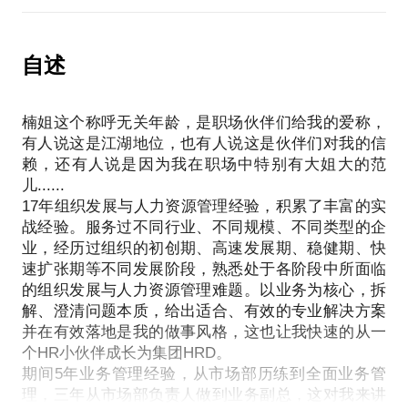
向上管理、向上沟通在任何职场场景中，都不是一件
也许当下你正处于创业起步阶段，没有专业的人力伙
你一定参加过面试，在面试中除了：面试前有哪些准
容易的事，造成问题的原因也很综合——
伴，但你至少要有一份人力资源管理避坑指南；当下
备工作？面试中有哪些注意事项？面试官问题背后的
也许你正值用人之际，但招聘确不太给力；正处于业
自述
动机或诉求是什么？与未来直属leader的面试中要注
既有站位不同、角色差异带来的视角盲区，也有信息
务转型期的你，也许正被如何搭建与业务高效匹配的
意哪些？通过怎样的行为可以给面试官留下印
不对称、沟通不彻底造成的不在一个频道，还有经
组织架构所困；也许你的部门建制完善，但确被“部门
象？......外，还需要关注反面试（即：让你在面试的
验、技巧等层面的卡点......
楠姐这个称呼无关年龄，是职场伙伴们给我的爱称，
墙”所扰；你笃定要培养自己的人才，培养方案也落地
过程中获取尽可能多的企业信息），这将会帮你在职
有人说这是江湖地位，也有人说这是伙伴们对我的信
了，确成效甚微；也许你正经历业务高速发展与组织
业赛道选择时做出有效决策。
赖，还有人说是因为我在职场中特别有大姐大的范
更深层也更为关键的，是人与人本就不同——以贝尔
运营效率提升过缓的困境；也许你每年都会为如何有
儿......
宾团队角色为例，面对「鞭策者」角色的上级和「完
效做人才盘点所烦恼；也许你正在为如何搭建有效的
三、关于我
17年组织发展与人力资源管理经验，积累了丰富的实
成者」角色的上级，汇报方式就需要很不一样！
绩效制度或激励方案犯难......
17年企业内部组织发展与人力资源管理经验，先后服
战经验。服务过不同行业、不同规模、不同类型的企
别担心！或许你可以和我聊聊，我是可以与你同频
务于不同行业、不同规模、不同类型的企业，经历过
业，经历过组织的初创期、高速发展期、稳健期、快
那么，有没有什么办法能够解决此类问题呢？有效呈
的“外挂HRD”，陪你一起解决组织发展与人力资源管
速扩张期等不同发展阶段，熟悉处于各阶段中所面临
初创、高速发展、稳定、组织扩张等不同的企业发展
现成果、秀出价值的能力能否借助一些方法「长出
理问题，为你的事业保驾护航；我们一起拆解、澄清
的组织发展与人力资源管理难题。以业务为核心，拆
阶段，了解不同时期组织对于人才的需求，面试量年
来」？我们能不能在干的漂亮的同时，也讲到老板的
问题本质并找到可落地的方案，陪你一起面对问题、
解、澄清问题本质，给出适合、有效的专业解决方案
过千人，曾主导多家企业的招聘工作（社会招聘、校
心坎上？
分析问题、解决问题。
并在有效落地是我的做事风格，这也让我快速的从一
园招聘），从岗位人才画像、面试筛选、人才选拔、
创业艰辛，但有我相伴！
个HR小伙伴成长为集团HRD。
人才培养，到人才盘点、人才发展、核心岗位任免均
【咨询服务】
期间5年业务管理经验，从市场部历练到全面业务管
有丰富的实战经验。
① 定制化设计：结合行业&组织特点、岗位要求，设
理，三年从市场部负责人做到业务副总，这对我来讲
二、关于我
5年的业务管理让我在专业的人力资源管理视角的基础