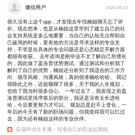
落地实施；我们帮助客户从零开始搭建抖音直播间，
如果你是组织中的HR小伙伴，我会是给你全新人力资
微信用户
2024.06.22
源管理视角、给你赋能的过来人；
且不断取得出色业绩；我们用贝尔宾或盖洛普帮客户
如果你正处于职业迷茫期，你可以找我聊聊，发现你
完成团队融合，让小伙伴消除隔阂、彼此信赖......
很久没有上这个app，才发现去年找楠姐聊天忘了评
的独特优势，找到你的职业生态位，和你一起制定行
也许，我也可以解决你的难题！
价。现在想来，也是从楠姐这里学到了建立自己的社
动方案。
会支持系统是多么地重要，当自己的认知无法帮助自
通过一对一的沟通，完成问题诊断；
己破局的时候，更有效的方法是寻求这样的专业支
应届毕业生出示学生证即享优惠999元，助力应届毕
持，不管是在具体的专业问题还是心态稳定开解方面
业生找到自己的职业方向～
都很有收获。 去年咨询是刚毕业不太了解自己所擅长
的，因此做了盖洛普优势测试。通过测试和分析我了
解到了自己的优势，楠姐还分析到了我适合的工作方
向、领导风格、沟通风格，真的很准确哈哈哈。 我记
得除此之外，还超额聊了很多，关于我的人生规划，
也给了我当时很多信心。 一年过去了，我发现之前盖
洛普测试里排序靠后的部分，我还是没有太长进哈
哈，今后要更努力才可以。 规划总是赶不上变化，一
年后的今天有了新的职场问题，但我觉得我可以扛过
去，因为还有楠姐这样的专业伙伴。
应届毕业生专属：找准自己的职业起跑线