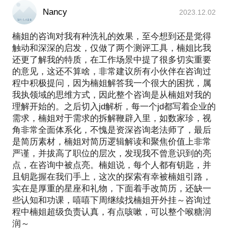
Nancy
2023.12.02
楠姐的咨询对我有种洗礼的效果，至今想到还是觉得
触动和深深的启发，仅做了两个测评工具，楠姐比我
还更了解我的特质，在工作场景中提了很多切实重要
的意见，这还不算啥，非常建议所有小伙伴在咨询过
程中积极提问，因为楠姐解答我一个很大的困扰，属
我执领域的思维方式，因此整个咨询是从楠姐对我的
理解开始的。之后切入jd解析，每一个jd都写着企业的
需求，楠姐对于需求的拆解鞭辟入里，如数家珍，视
角非常全面体系化，不愧是资深咨询老法师了，最后
是简历素材，楠姐对简历逻辑解读和聚焦价值上非常
严谨，并拔高了职位的层次，发现我不曾意识到的亮
点，在咨询中被点亮。楠姐说，每个人都有钥匙，并
且钥匙握在我们手上，这次的探索有幸被楠姐引路，
实在是厚重的星座和礼物，下面着手改简历，还缺一
些认知和功课，嘻嘻下周继续找楠姐开外挂～咨询过
程中楠姐超级负责认真，有点咳嗽，可以整个喉糖润
润～