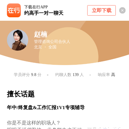
下载在行APP
立即下载
约高手一对一聊天
赵楠
管理咨询公司合伙人
北京 ・ 全国
学员评分
9.8
分
约聊人数
139
人
响应率
高
擅长话题
年中/终复盘&工作汇报1V1专项辅导
你是不是这样的职场人？