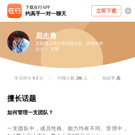
下载在行APP
立即下载
约高手一对一聊天
屈志勇
互联网上市公司培训总监、高级讲师
北京 ・ 不限
学员评分
9.3
分
约聊人数
286
人
响应率
高
擅长话题
如何管理一支团队？
一支团队中，成员性格、能力均有不同。管理中，