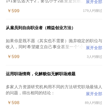
1+1要么远大于2，要么小于2甚至是负数。如果你刚
展开全部
刚升职，或在带领团队创业，你会充满困惑。比如如
￥599
179人约聊过
何更有效地沟通，如何构建开放及群策群力的团队文
化，如何增强团队凝聚力，如何有效辅导和激励？
从雇员到自由职业者（精益创业方法）
管理是关于“人”的学问，需要结合业务所处阶段、团
队成熟度与人员结构采取与之匹配的管理机制与手
如果你是既不愿（其实也不需要）抛弃稳定的职位与
段，同时需要管理者观念的更新、时间的合理分配、
收入，同时希望建立自己事业甚至一个“小小生意”实
展开全部
和领导技能的提升。稍有不慎，就会使整个团队分崩
现更大自我价值的追求者。或许在为这些问题感到困
离析，走向无法挽回的境地。作为一个从事营销、培
￥599
3人约聊过
扰：
训、组织发展十多年的人才管理专业从业者，能够给
思考多年，却终未行动，很担心垂垂老矣之时跟自己
你一些建议。我在管理、培训、教练方面的经验包
说：我居然没尝试！就像当年面对久久暗恋的女孩却
括：
运用职场情商，化解貌似无解职场难题
未敢表白。
领导过3支营销团队、2支培训发展团队，两度将业绩
激情满满，但行动起来却发现假设与现实差距太大，
倒数第一的区域转变为正数第一
多家人力资源研究机构用不同的方法研究职场最恼人
草草收兵然后得出：有些人（比如自己）不适合创业
领导过5年“销售经理”和“分公司总经理”培养项目，且
的问题，得出相同的结论：
展开全部
的结论。
获《培训》杂志年度大奖
同事间的冲突85%与真实利益无关；恶性离职的首因
激情太大，在把握极低甚至还仅仅是个“想法”的时候
￥598
89人约聊过
设计了集团的“新任经理”培养项目，满意度接近100%
是与上级的关系；决定职场生活快乐与否的因素中薪
就毅然辞职，勇气可嘉，但决策的质量……后悔指