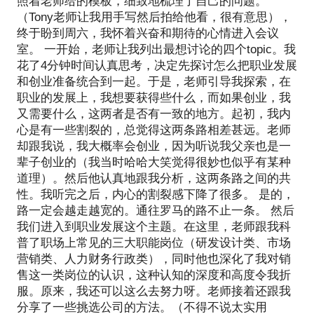
照着老师给的模板，细致地梳理了自己的问题。
（Tony老师让我用手写然后拍给他看，很有意思），
终于盼到周六，我怀着兴奋和期待的心情进入会议
室。 一开始，老师让我列出最想讨论的四个topic。我
花了4分钟时间认真思考，决定先探讨怎么把职业发展
和创业准备统合到一起。于是，老师引导我探索，在
职业的发展上，我想要获得些什么，而如果创业，我
又需要什么，这两者是否有一致的地方。起初，我内
心是有一些割裂的，总觉得这两条路相差甚远。老师
却跟我说，我大概率会创业，因为听说我父亲也是一
辈子创业的（我当时哈哈大笑觉得很妙也似乎有某种
道理）。然后他认真地跟我分析，这两条路之间的共
性。我听完之后，内心的割裂感下降了很多。 是的，
路一定会越走越宽的。通往罗马的路不止一条。 然后
我们进入到职业发展这个主题。在这里，老师跟我科
普了职场上常见的三大职能岗位（研发设计类、市场
营销类、人力财务行政类），同时他也深化了我对销
售这一类岗位的认识，这种认知的深度和高度令我折
服。原来，我还可以这么去努力呀。老师接着还跟我
分享了一些挑选公司的方法。（不得不说太实用