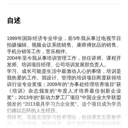
一对一辅导过不低于50位新任经理、新任总经理、专
酬与福利的重要性象股市泡沫一样被高估；一半以上
数：99+
业部门经理，以及创业团队领导者
的真正的关心被他人理解为找茬或用心险恶；一半以
上的争吵吵得都不是一件事；上级判断下属“掉链
自述
我在：
所以我可以在以下方面帮助你：
子”的“态度”归因80%都是错误的，同时，他人的能力
两年半时间让三个区域市场起死回生（当然，“作”死
帮助你全面、系统、准确分析团队现状，诊断发生问
没有你认为的那么强，但也没有你看到的那么弱。
的客户也不少）；
题的原因，帮你建立系统化的管理理论框架
1999年国际经济专业毕业，前5年我从事过电视节目
两度参与公司（国内上市公司）业务模式及组织架构
通过教练技术引导你找到解决问题的路径并获得信心
拍摄编辑、视频会议系统销售、康师傅饮品的销售、
觉察自己的情绪与需求、理解他人的情绪与需求、认
转型；
手机分销等工作，苦乐相伴。
必要时给你直接的学习或者解决问题的建议，向你分
清事实是正确解决冲突、达成目标并享受快乐职场生
“国际青年公寓”合伙人；
2004年至今我从事培训管理工作，担任讲师、课程开
享同类的成功经验和失败教训。
活的前提。但人们对此的努力远小于对职场“技巧”的
创建并担任面向集团几十家成员企业创新项目的“精益
发师、培训项目经理、公司培训发展部负责人。
努力，不断运用技巧，解决一个问题的同时制造两个
创业”私董会辅导师；
学习、成长可能是生活中最激动人心的事情，培训是
如果你负有管理责任，在充满激情的打造高绩效团队
新问题，如同实验室中的小白鼠奋力不停的奔跑，只
相信在这些方面能为你提供帮助。
我热爱的工作。我设计、管理的培训项目两度获得培
和提升个人领导，我会针对你的需要提供针对性的理
到精疲力尽。更多人愿意当问题来临时去解决，而不
训行业专业奖项：2009年的“办事处经理培养项目”获
论知识、和你分享对你有启发的成功案例，以及通过
是致力于避免问题的发生。用战术的勤奋掩战略的懒
《培训》杂志颁发的“年度人才培养最佳创新企业
我愿意与你分享的内容包括：
教练式交谈帮助你看到更多、更好的可能性！
惰。
奖”；2013年的“新动力梦工厂项目”中国企业大学联盟
与你一起澄清创业这件事对你的重要程度，以及“必要
颁发的 “2013最具学习力企业奖”。这个项目成为学员
性”；
“看见”职场情商，将其用于改善职场人际关系、获得
们难以忘怀的人生经历。
客观评估你计划（假设）的创业方案可行性与风险，
我研究、实践主流学习技术理论，包括课堂五星教学
他人支持、和每个人都能“好好说话”等“小事”，也将其
以及应对策略；
法、引导技术、教练技术、基于典型工作任务的课程
运用于正确决策奖与罚、走与留、合作还是战斗等重
分享如何在不放弃工作的同时，用精益创业、白手创