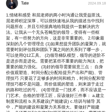
Tate
2024.09.18
1.情绪和感受 和屈老师的两小时沟通让我受益匪浅。
屈老师积淀深厚，可以很快速地从我的描述当中找到
问题所在，并且引经据典地给我提供一套解决的方
法。让我从一个无头苍蝇型的领导，变得有一些框
架，有一些努力的方向，这是非常重要的。 2.印象最
深刻的几个管理理念 (1)如果想提升团队的凝聚力，就
需要时刻评估我和团队下属之间的关系到了哪一步，
可以使用Q12工具。 (2)领导梯队模型，领导的进阶不
是进步而是进化。需要把某些不重要的能力淘汰，把
重要的能力强化。 (3)好的领导需要留意三点： 自身
价值观塑造、时间分配(分配给提升产出和产能)、管
理技巧 只要花了足够多的时间和精力，时间分配和管
理技巧都不是问题。而价值观的塑造，则来源于走过
的路和吃过的亏。 (4)管理是一门技术，而不应该是一
门艺术。合格的管理工匠，应该做好三件事： a.建立
制度和流程 b.关系建设(产能建设) c.培训与辅导 其
中，产能的建设和凝聚力关系很大。要做好产能建