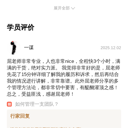
开发、学习路径图设计、IDP等，以及行动学习项目
大职场决策。你会感受到剑在心中的喜悦。当没有问
业的经典方法论设计并启动自己的创业项目，并借鉴
展开全部
设计。
题时，就不需要努力去解决什么了。
匹配的身边案例，制定风险可控、步步为营的操作程
我的数据：职场18年，期间服务同一雇主12年，两年
学员评价
半内转换6个职位、晋升3个行政级别。经历过4次集
团级组织结构重组、陪伴过8届应届毕业生从学生到职
场人的转变、教练过5期经理到总监的晋升转型，同时
一谋
2025.12.02
也替无数“胆小的上级”做过3位数以上次的离职面谈。
屈老师非常专业，人也非常nice，全程快3个小时，满
满的干货，绝对实力派。 我觉得非常好的是，屈老师
我愿意与你分享的内容包括：
先花了15分钟详细了解我的履历和诉求，然后再结合
用数据与针对性案例给你更广、更完整的视角，帮助
我的情况进行讲解，非常靠谱。此外屈老师分享的多
你更全面理解职场生态；
个管理方法论，都非常切中要害，有醍醐灌顶之感！
用雷达模型帮你审视自我，“看见”自我，“看见”未曾看
总之，受益匪浅，感谢屈老师！
见的他人；
如何管理一支团队？
分享提升情商的理论、案例、自我训练的有效程序；
分享与上级、同仁、下属相处的技巧，面临艰难冲突
行家回复
时的可选策略，以及面临晋升、发展机会时在竞争中