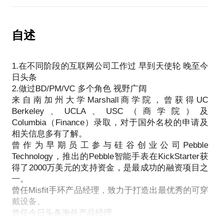
作为曾效力可穿戴明星企业的Pebble智能手表和Misfit
手环的初始员工，相信我的经验能够帮你对这个领域
有更加深入的认识。
自述
在这个话题中，我将与你分享的内容包括：
可穿戴设备未来发展趋势；
1.在不同阶段的互联网公司工作过 早到天使轮 晚至今
Kickstarter 众筹经验（2000w 美金）；
日头条
2.做过BD/PM/VC 多个角色 视野广阔
来自南加州大学Marshall商学院，曾获得UC
Berkeley、UCLA、USC（商学院）及
Columbia（Finance）录取，对于国外名校的申请及
相关信息多有了解。
曾作为早期员工参与硅谷创业公司Pebble
Technology，推出的Pebble智能手表在KickStarter获
得了2000万美元的支持资金，是最成功的融资项目之
一。
曾任Misfit手环产品经理，致力于打造出最优秀的可穿
戴设备。
曾任今日头条海外产品经理