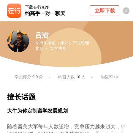
下载在行APP
立即下载
约高手一对一聊天
吕澍
今日头条前（海外）产品经理
北京 ・ 双方协商
学员评分
9.0
分
约聊人数
10
人
响应率
中
擅长话题
大牛为你定制留学发展规划
随着留美大军每年人数递增，竞争压力越来越大，申