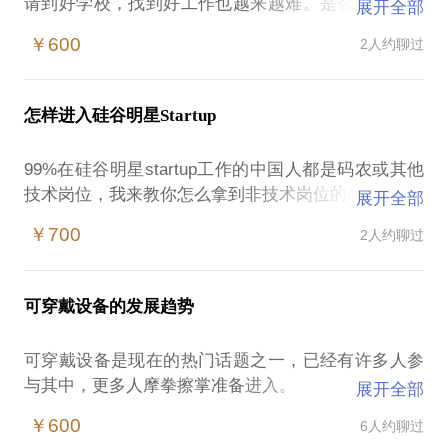
请到好学校，找到好工作也越来越难。是否留学，申
展开全部
请什么样的学校，未来要如何发展，这些问题都需要
￥600
2人约聊过
你提前规划好。
在这方面，相信我能为你提供帮助，本人曾获得UC
Berkeley UCLA USC（商学院）
怎样进入硅谷明星Startup
Columbia（Finance）录取，对于申请流程及学校信
息都有较为深入的了解。
99%在硅谷明星startup工作的中国人都是码农或其他
愿意与你交流的内容包括：
技术岗位，我来教你怎么拿到非技术岗位的offer。
展开全部
如果一开始就确定要读计算机、金融等专业，哪些学
我来自南加州大学Marshall商学院，曾作为早期员工
校是你的最好选择？除了人尽皆知的MIT CMU 和
￥700
2人约聊过
参与硅谷创业公司Pebble，打造出的智能手表是
Berkeley 或NYU Columbia，还有那些学校适合你？
KickStarter最成功的融资项目之一。
学校的地理位置对找好工作、对大学体验以及校友网
此后加入苹果前CEO约翰·斯卡利一手创办的可穿戴品
络会有怎样的影响？
可穿戴设备的发展趋势
牌Misfit，作为Misfit手环的产品经理。
怎样从各个渠道搜集关于学校的第一手信息？又该怎
这期间的经历让我深入体会了美国startup的具体情
可穿戴设备是现在的热门话题之一，已经有许多人参
况，对于如何应聘、如何成长都有许多经验能够与你
与其中，更多人摩拳擦掌准备进入。
展开全部
分享。
可穿戴设备未来的趋势如何？如果想进入这个领域淘
同时可以为你介绍美国一些超火app的成长史 （如
￥600
6人约聊过
金，你该如何参与？
Tinder），我曾参与创始人的讲座，拥有第一手信