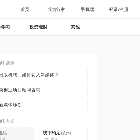
首页
成为行家
手机端
登录/注册
育学习
投资理财
其他
约聊话题
出版机构，如何切入新媒体？
类创业项目顾问咨询
新媒体诊断
约聊方式
电话
线下约见
(
杭州
)
通话
1对1面谈