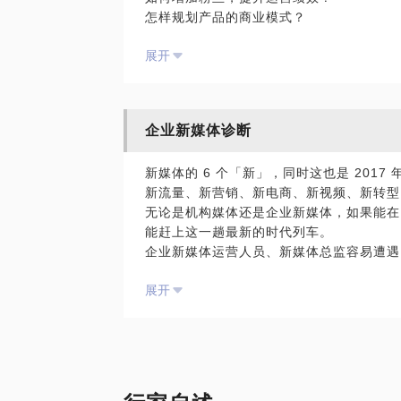
怎样规划产品的商业模式？
-------
展开
从传统媒转型，到互联网产品逻辑梳理，到
目，提供各类咨询，让你的产品成为互联网
P.S. 要求是创业项目的负责人报名！
企业新媒体诊断
新媒体的 6 个「新」，同时这也是 201
新流量、新营销、新电商、新视频、新转型
无论是机构媒体还是企业新媒体，如果能在 
能赶上这一趟最新的时代列车。
企业新媒体运营人员、新媒体总监容易遭遇
企业新媒体团队 难搭建
展开
企业新媒体 内容制作流程不清
企业新媒体无清晰商业模式设计
我是地心引力新媒体工场联合创始人，新媒
投资履历，2016新媒体战略内训机构包
集团、莫干山名宿学院等
我愿意与你分享的内容包括：