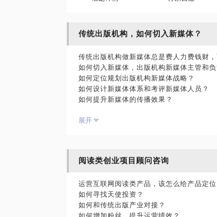
传统出版机构，如何切入新媒体？
传统出版机构做新媒体总是费人力费钱财，
如何切入新媒体，出版机构新媒体主管和负
如何定位规划出版机构新媒体战略？
如何设计新媒体体系和考评新媒体人员？
如何提升新媒体的传播效果？
我将以各种案例，
展开
告诉你业界正在发生的巨变，
以及你们可能采用的应对招数！
P.S. 愿和高手对话
阅读类创业项目顾问咨询
限出版机构新媒体负责人以上级别人员报名
运营互联网阅读类产品，该怎么给产品定位
如何寻找天使投资？
如何和传统出版产业对接？
如何增加粉丝，提升运营绩效？