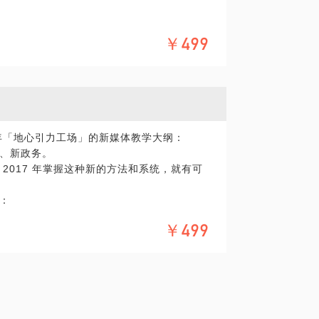
￥499
商业模式搭建，我将帮助你诊断你的创业项
上的阅读优品，快速上轨道。
7 年「地心引力工场」的新媒体教学大纲：
、新政务。
2017 年掌握这种新的方法和系统，就有可
：
￥499
体导师；兼任多家企业的新媒体战略顾问，
括：腾讯企鹅号、甘肃省食药监系统、复星医药