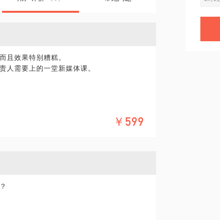
而且效果特别糟糕。
责人需要上的一堂新媒体课。
￥599
沟通。
？