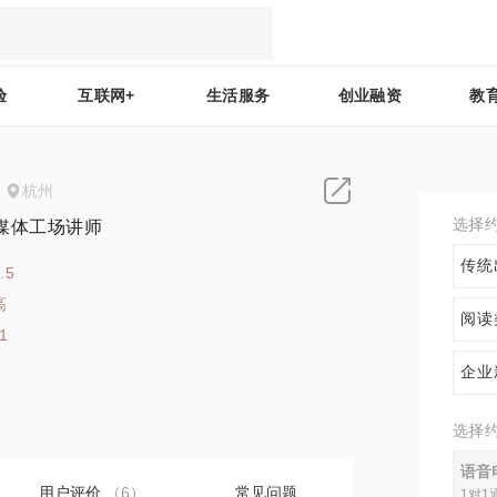
验
互联网+
生活服务
创业融资
教
杭州
选择
媒体工场讲师
传统
.5
高
阅读
1
企业
选择
语音
用户评价
（6）
常见问题
1对1