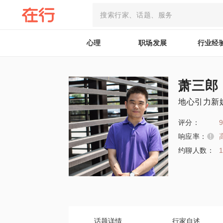
心理
职场发展
行业经
萧三郎
地心引力新
评分：
9
响应率：
约聊人数：
1
话题详情
行家自述