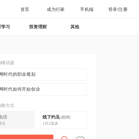
首页
成为行家
手机端
登录/注册
育学习
投资理财
其他
约聊话题
网时代的职业规划
网时代如何开始创业
约聊方式
电话
线下约见
(
杭州
)
通话
1对1面谈