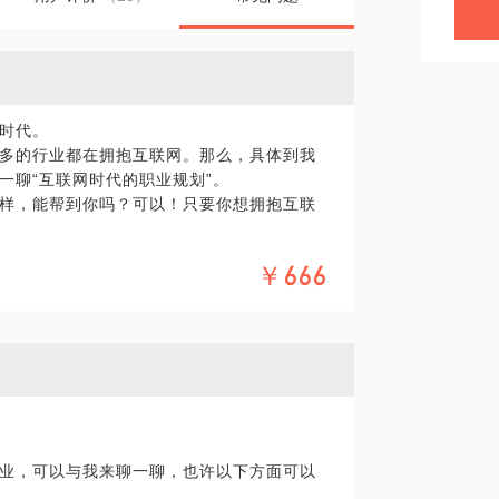
时代。
多的行业都在拥抱互联网。那么，具体到我
一聊“互联网时代的职业规划”。
样，能帮到你吗？可以！只要你想拥抱互联
￥666
公司），也曾自主创业（企业软件方向），
过许多不同的公司，包括互联网公司、传统企
理，以及创业时作为公司老板，对于各种类型
这样我才能更好地为你阐述选择的利弊。
业，可以与我来聊一聊，也许以下方面可以