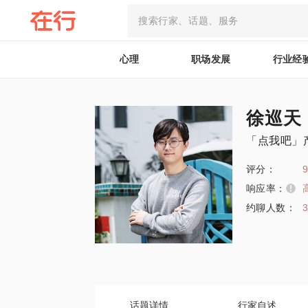
心理
职场发展
行业经
徐巡天
「点我吧」
评分：
9
响应率：
约聊人数：
话题详情
行家自述