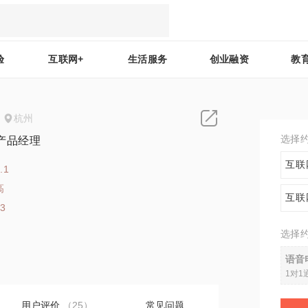
验
互联网+
生活服务
创业融资
教
杭州
选择
产品经理
互联
.1
高
互联
33
选择
语音
1对1
用户评价
（25）
常见问题