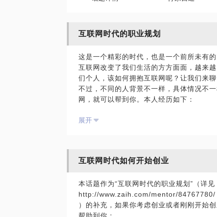
互联网时代的职业规划
这是一个精彩的时代，也是一个前所未有的
互联网改变了我们生活的方方面面，越来越
们个人，该如何拥抱互联网呢？让我们来聊
不过，不同的人背景不一样，具体情况不一
网，就可以帮到你。本人经历如下：
六年TMT行业经验；
展开
待过大公司（阿里巴巴）、小公司（技术型
对于各种类型的公司都有了解；
项目经验丰富，因为主要做2B方向，接触
业，对于各种类型的行业都有了解；
互联网时代如何开始创业
干过HR、销售、运营、部门经理、产品经
的岗位都有了解。
本话题作为“互联网时代的职业规划”（详见
希望你对自己的职业和人生规划有所思考，
http://www.zaih.com/mentor/84767780/
）的补充，如果你考虑创业或者刚刚开始创
帮助到你：