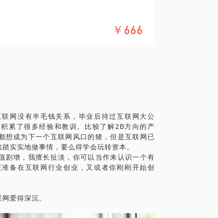
计划，打开思路。
￥666
销人财物。
互联网没有半毛钱关系，毕业后待过互联网大公
积累了很多经验和教训。比较了解2B方向的产
都想成为下一个互联网风口的猪，但是互联网已
踏踏实实地做事情，要么得学会玩转资本。
值剧增，我擅长扯淡，你可以当作来认识一个有
正准备在互联网行业创业，又或者你刚刚开始创
联网爱得深沉。