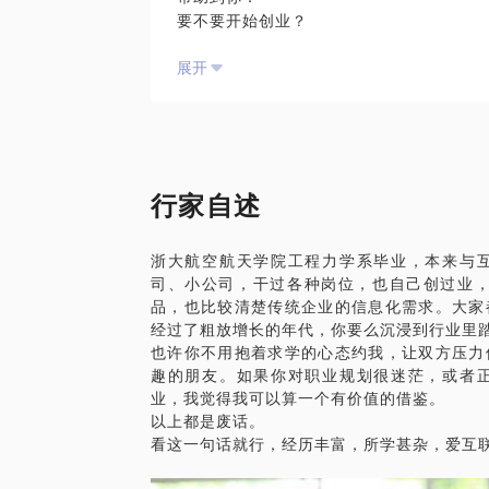
要不要开始创业？
如何选择创业的方向或项目？帮你分析项目
展开
如何实施项目计划？该如何执行？无非产供
个人经历详见简介。
行家自述
浙大航空航天学院工程力学系毕业，本来与
司、小公司，干过各种岗位，也自己创过业，
品，也比较清楚传统企业的信息化需求。大家
经过了粗放增长的年代，你要么沉浸到行业里
也许你不用抱着求学的心态约我，让双方压力
趣的朋友。如果你对职业规划很迷茫，或者
业，我觉得我可以算一个有价值的借鉴。
以上都是废话。
看这一句话就行，经历丰富，所学甚杂，爱互