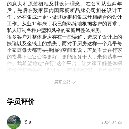
我吗？
的意大利原装橱柜及其设计理念。在公司从业两年
厨房供热水，燃气热水器和小厨宝，哪个更实用？
根据我的经验，我可以给予不懂整体厨房的朋友一些
后，先后在数家国内国际橱柜品牌公司担任设计工
选择水槽时发现了垃圾处理器这个新事物，它适合中
指导性建议，从布局到细节，从选材到价格——
作，还在集成灶企业做过橱柜和集成灶相结合的设计
国的厨房吗？
哪些配件是需要的，哪些配件是可有可无的；
工作。从业11年来，我已能熟练地根据客户的要求，
我是土豪，厨房超大，哪些电器更能彰显我的B格？
私人订制各种户型和风格的家庭用整体厨房。
总体价格上是否存在陷阱或行业内潜规律，可以不花
只要是有关厨房的内容，无论多零碎、多偏门，我都
很多客户对整体厨房存在一些误解，造成了设计上的
哪些冤枉钱；
清清楚楚。我可以根据你的实际情况和个人需求，为
缺陷以及金钱上的损失，而对于厨房这样一个几乎每
品牌选择的一些建议；
你选购厨房内电器给出合理电器。说不定还能帮你找
个家庭每天都需要接触的空间来说，若是不曾在行家
到远低于市场价的优质大牌电器，省下远远高于约见
的指导下让它变得更好、更能服务于人，未免憾事一
件。我希望通过“在行”这个平台，让大家了解整体橱
柜设计和购买的一些正面、有用的知识。毕竟厨房是
我深耕了这么多年的“老地方“，我想带着新朋友一
展开全部
学员评价
Sia
2024.07.25