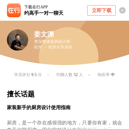
下载在行APP
立即下载
约高手一对一聊天
姜文渊
资深整体厨房设计师
杭州 ・ 杭州火车东站
学员评分
9.5
分
约聊人数
52
人
响应率
中
擅长话题
家装新手的厨房设计使用指南
厨房，是一个存在感很强的地方，只要你有家，就会