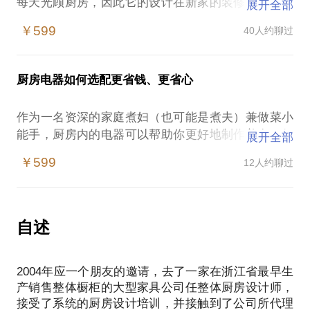
每天光顾厨房，因此它的设计在新家的装修中是一个
展开全部
非常重要的组成部分。尤其对于首套房装修的新人来
￥599
40人约聊过
说，厨房被注入了太多的希望和梦想，却又能让人如
此陌生。在网络上搜索，逛家具市场，咨询家装设计
师……你做了这一系列尝试，心中仍有疑问没法找到
厨房电器如何选配更省钱、更省心
答案；而我懂得你向往拥有一个梦幻厨房的所有情
怀，了解厨房大大小小小各个角落的布局和细节处
作为一名资深的家庭煮妇（也可能是煮夫）兼做菜小
理，具有11年橱柜设计及订制的丰富经验，在打造这
能手，厨房内的电器可以帮助你更好地制作美食。但
展开全部
间心仪厨房的所有相关事宜上，我不仅能给出指导，
是，限于厨房面积，不可能把所有的电器安装在内。
还能帮你省钱。
￥599
12人约聊过
那么在如何科学选择适合自己需要的电器上，我将为
倘若你有以下疑问：
你提供专业的建议。
终于拿到了新房，我家的厨房应该进行怎么样的科学
市场上那么多品牌那么多型号，到底哪种满足我的需
布局？
要？例如，我家是开放式厨房，想买吸力强的油烟
自述
商场内大大小小那么多橱柜品牌，我应该如何选择？
机，哪种适合？我做菜大开大合，尤爱猛火爆炒，哪
那么多种材料，那么多种风格，哪一种适合我家的厨
种煤气灶可以让我霸气侧漏？
房？
2004年应一个朋友的邀请，去了一家在浙江省最早生
烤箱实用还是蒸箱实用？
我家的厨房装修的流程和步骤应该是怎么样的？
产销售整体橱柜的大型家具公司任整体厨房设计师，
消毒柜靠谱吗？
橱柜公司出了图纸，我却完全看不懂，报价上会忽悠
接受了系统的厨房设计培训，并接触到了公司所代理
双门冰箱好还是单门冰箱好？