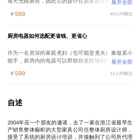
每天光顾厨房，因此它的设计在新家的装修中是一个
展开全部
非常重要的组成部分。尤其对于首套房装修的新人来
￥599
40人约聊过
说，厨房被注入了太多的希望和梦想，却又能让人如
此陌生。在网络上搜索，逛家具市场，咨询家装设计
师……你做了这一系列尝试，心中仍有疑问没法找到
厨房电器如何选配更省钱、更省心
答案；而我懂得你向往拥有一个梦幻厨房的所有情
怀，了解厨房大大小小小各个角落的布局和细节处
作为一名资深的家庭煮妇（也可能是煮夫）兼做菜小
理，具有11年橱柜设计及订制的丰富经验，在打造这
能手，厨房内的电器可以帮助你更好地制作美食。但
展开全部
间心仪厨房的所有相关事宜上，我不仅能给出指导，
是，限于厨房面积，不可能把所有的电器安装在内。
还能帮你省钱。
￥599
12人约聊过
那么在如何科学选择适合自己需要的电器上，我将为
倘若你有以下疑问：
你提供专业的建议。
终于拿到了新房，我家的厨房应该进行怎么样的科学
市场上那么多品牌那么多型号，到底哪种满足我的需
布局？
要？例如，我家是开放式厨房，想买吸力强的油烟
自述
商场内大大小小那么多橱柜品牌，我应该如何选择？
机，哪种适合？我做菜大开大合，尤爱猛火爆炒，哪
那么多种材料，那么多种风格，哪一种适合我家的厨
种煤气灶可以让我霸气侧漏？
房？
2004年应一个朋友的邀请，去了一家在浙江省最早生
烤箱实用还是蒸箱实用？
我家的厨房装修的流程和步骤应该是怎么样的？
产销售整体橱柜的大型家具公司任整体厨房设计师，
消毒柜靠谱吗？
橱柜公司出了图纸，我却完全看不懂，报价上会忽悠
接受了系统的厨房设计培训，并接触到了公司所代理
双门冰箱好还是单门冰箱好？