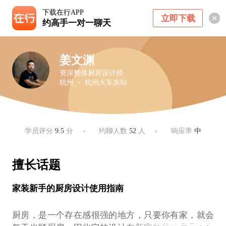
下载在行APP
立即下载
约高手一对一聊天
姜文渊
资深整体厨房设计师
杭州 ・ 杭州火车东站
学员评分
9.5
分
约聊人数
52
人
响应率
中
擅长话题
家装新手的厨房设计使用指南
厨房，是一个存在感很强的地方，只要你有家，就会