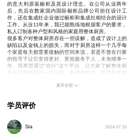
我吗？
的意大利原装橱柜及其设计理念。在公司从业两年
厨房供热水，燃气热水器和小厨宝，哪个更实用？
根据我的经验，我可以给予不懂整体厨房的朋友一些
后，先后在数家国内国际橱柜品牌公司担任设计工
选择水槽时发现了垃圾处理器这个新事物，它适合中
指导性建议，从布局到细节，从选材到价格——
作，还在集成灶企业做过橱柜和集成灶相结合的设计
国的厨房吗？
哪些配件是需要的，哪些配件是可有可无的；
工作。从业11年来，我已能熟练地根据客户的要求，
我是土豪，厨房超大，哪些电器更能彰显我的B格？
私人订制各种户型和风格的家庭用整体厨房。
总体价格上是否存在陷阱或行业内潜规律，可以不花
只要是有关厨房的内容，无论多零碎、多偏门，我都
很多客户对整体厨房存在一些误解，造成了设计上的
哪些冤枉钱；
清清楚楚。我可以根据你的实际情况和个人需求，为
缺陷以及金钱上的损失，而对于厨房这样一个几乎每
品牌选择的一些建议；
你选购厨房内电器给出合理电器。说不定还能帮你找
个家庭每天都需要接触的空间来说，若是不曾在行家
到远低于市场价的优质大牌电器，省下远远高于约见
的指导下让它变得更好、更能服务于人，未免憾事一
件。我希望通过“在行”这个平台，让大家了解整体橱
柜设计和购买的一些正面、有用的知识。毕竟厨房是
我深耕了这么多年的“老地方“，我想带着新朋友一
展开全部
学员评价
Sia
2024.07.25