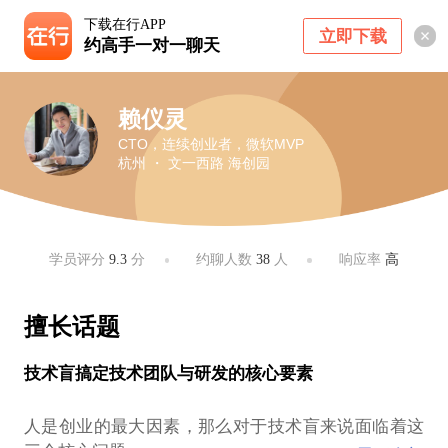
下载在行APP
立即下载
约高手一对一聊天
赖仪灵
CTO，连续创业者，微软MVP
杭州 ・ 文一西路 海创园
学员评分
9.3
分
约聊人数
38
人
响应率
高
擅长话题
技术盲搞定技术团队与研发的核心要素
人是创业的最大因素，那么对于技术盲来说面临着这