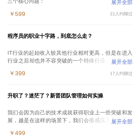
三个核心问题：
展开全部
1、基于创业的产品和服务应该如何选择技术团队，需
￥599
21人约聊过
要怎样的人和团队？
2、如何选择合适的技术合伙人、工程师，应该如何甄
别？
程序员的职业十字路，到底怎么走？
3、产品研发过程中如何带领技术团队、协助，建立简
单高效的团队协作机制？
IT行业的起始收入较其他行业相对更高，但是在进入
行业之后却也并不容突破的一个特殊行业。技术工程
展开全部
结合自己的经历和经验，可以在一些核心问题上给予
师可以用技术优势实现自己的价值，达成自己希望的
帮助、进行交流：
￥399
17人约聊过
生活，但是在此过程中需要注意一些问题：技术是不
1、进行产品的技术选型建议，以此确定产品团队架构
是唯一的诉求，实现独有的竞争力价值才是更重要的
和配置、并如何扩展
目标，让我们可以影响到更多的人，同时实现个人能
2、选择适当的团队配置实现最大的ROI，降低研发成
升职了？迷茫了？新晋团队管理如何实操
力和收入的突破。
本
3、正确定位你的技术合伙人
我们会因为自己的技术成就获得职业上一些突破和发
我愿意分享我的成长经历，用技术、管理、经营经验
4、分享面试技术工程师的经验，判断技术工程师的能
展，越是在这样的场景下，我们会倍感压力和迷惑。
展开全部
帮助你找到自己的方向：
力和潜力
担心自己的经验不够、担心能力不够、担心精力不
1、学习技术的同时，应该如何提高自己的综合软实
￥499
5、正确的与技术团队协作，确保产品研发不失控，保
够？
力、技能？