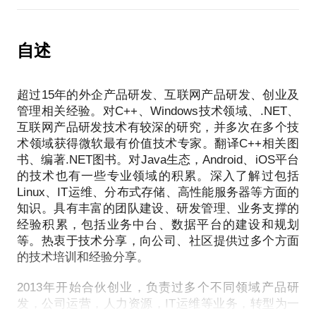
障项目推进节奏
2、职业发展选择什么技术方向进行突破？
6、逐步打磨自己的研发团队，形成自己的技术禁卫军
希望可以用我的丰富职业经历帮你在新晋团队管理时
3、全栈工程师真的很难吗？如何达成？
实现一个漂亮的开端：
自述
4、职业发展过程中如何华丽的转身进入管理领域？
以上每一点都可以很长的时间去沟通、交流，所以希
1、技术和管理的精力如何分配？重点是什么？
5、进入管理领域后技术放弃了会丧失竞争力吗？如何
望您能把具体的要求或者是问题描述清楚，方便我进
2、不同规模、业务、环境下的团队管理重点分别是什
平衡技术管理岗位？
行针对性地准备，以保证交流的效果。虽然该话题主
超过15年的外企产品研发、互联网产品研发、创业及
么？
要针对技术盲朋友交流，但是希望你对互联网能有一
管理相关经验。对C++、Windows技术领域、.NET、
3、什么是业务？真的很重要吗？能同时兼顾技术和业
约见前，请介绍一下你个人的基本情况，职业发展的
互联网产品研发技术有较深的研究，并多次在多个技
定的认识和了解。约见后希望你可以留下包括部分交
务吗？
期望和困惑，方便我进行相关的思考和准备。约见后
术领域获得微软最有价值技术专家。翻译C++相关图
流细节的评价，也欢迎推荐给你的朋友。
4、管理和技术积累的最佳实践是什么？
希望你可以留下包括部分交流细节的评价，也欢迎推
书、编著.NET图书。对Java生态，Android、iOS平台
5、帮你深度理解Job Model是什么？价值何在？
的技术也有一些专业领域的积累。深入了解过包括
时间预计超过90分钟，我们一起做一次深度的交流和
Linux、IT运维、分布式存储、高性能服务器等方面的
约见前，请介绍一下你个人的基本情况，团队情况和
知识。具有丰富的团队建设、研发管理、业务支撑的
问题，方便我进行相关的思考和准备。约见后希望你
经验积累，包括业务中台、数据平台的建设和规划
可以留下包括部分交流细节的评价，也欢迎推荐给你
等。热衷于技术分享，向公司、社区提供过多个方面
的朋友。
的技术培训和经验分享。
2013年开始合伙创业，负责过多个不同领域产品研
发，公司运营，人力资源，IT运维等业务，转型为一