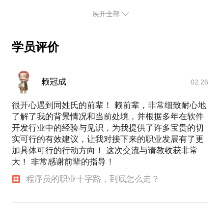
名技术、业务管理人员。期间跑遍了中国近2/3的日语
专业院校，面试过的应届生近1000人次。创业领域包
展开全部
括互联网交易、视频直播、音频FM几个方向。现在专
注在OTT电商领域，负责独立的电商产品技术团队。
学员评价
本人技术出身，却不再只专注于技术本身，对业务和
团队有深刻的自我思考和总结。对于个人的职业发展
也有较深的经验总结。深度的思考者、善于总结和抽
赖冠成
02.26
象。喜欢学习交流，我们可以在移动互联网行业、产
品、运营、技术的多个方面一起深入讨论。和志同道
很开心遇到同姓氏的前辈！ 赖前辈，非常细致耐心地
合的朋友交流的时候，既可以分享我的经验，也能帮
了解了我的背景情况和当前处境，并根据多年在软件
开发行业中的经验与见识，为我提供了许多宝贵的切
实可行的有效建议，让我对接下来的职业发展有了更
加具体可行的行动方向！ 这次交流与请教收获非常
大！ 非常感谢前辈的指导！
程序员的职业十字路，到底怎么走？