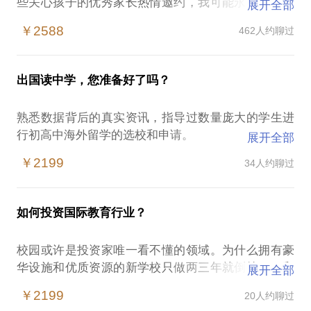
些关心孩子的优秀家长热情邀约，我可能永远不会去
展开全部
研究学区房和电脑派位；不会知道华裔孩子在如何学
￥2588
462人约聊过
中文；不会理解SEN家长的难处；不会关注赴美生子
后的国内求学路；更不会花时间去了解幼儿园阶段的
双语教学方法…
出国读中学，您准备好了吗？
早期咨询的家庭，绝大多数顺利转入了适合自己的国
熟悉数据背后的真实资讯，指导过数量庞大的学生进
际学校，包括德威、耀中等外籍学校，更多进入了鼎
行初高中海外留学的选校和申请。
展开全部
石、世外等优秀的民办学校。 也有通过行家分析，重
新思考子女教育规划，进而选择三帆和北大附中等公
￥2199
34人约聊过
中国教育电视台《留学为你来》；BTV青年《国际双
办学校的真实案例。
行线》栏目客座留学专家。连续三届"王牌留学顾问大
赛" 和“新浪五星金牌教师大赛” 担任专家评委。
实战经验丰富的行家将根据小朋友的国籍、户籍、学
如何投资国际教育行业？
习经历、学业水平、性格特质、家庭实际情况和期
前期向行家咨询本话题的家庭中，已有 19 位同学按
校园或许是投资家唯一看不懂的领域。为什么拥有豪
照行家的建议，顺利就读温哥华、波士顿、清迈等地
华设施和优质资源的新学校只做两三年就倒掉了？和
展开全部
的中学。
公立名校合作是不是存在政策风险？其他行业著名品
￥2199
20人约聊过
牌为什么进入全日制办学领域会被家长冷落？
相信从学校一线工作者的视角和经验来看一个准留学