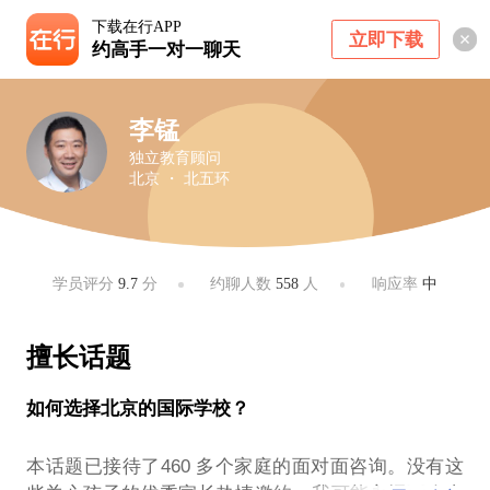
下载在行APP
立即下载
约高手一对一聊天
李锰
独立教育顾问
北京 ・ 北五环
学员评分
9.7
分
约聊人数
558
人
响应率
中
擅长话题
如何选择北京的国际学校？
本话题已接待了460 多个家庭的面对面咨询。没有这