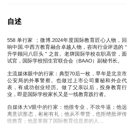
担任某著名地产公司教育领域投资顾问。长期受邀参
与风投和私募的圆桌会议和行业解读活动。
自述
多次为东方证券、方正证券、西南证券、华泰证券、
558 单行家 ；微博.2024年度国际教育匠心人物，回
应时集团等企业旗下的机构投资者和研究员分享全日
响中国.中西方教育融合卓越人物，咨询行业评选的 “
制国际教育的前景预测和运营经验。
升学顾问八巨头 ” 之首。老牌国际学校在职高管，面
试官，国际学校招生官联合会（BAAO）副秘书长。
定位、办学层次、课程、学生管理办法、文化和
人……怀揣教育理想和社会责任的企业家如何投资教
主流媒体眼中的行家：典型70后一枚，早年是北京市
公安局的外事警察。也做过上市公司董秘和外企代
表，有成功创业经历。做了父亲以后，投身教育行
业，即是国际学校家长又是一线教育践行者。
自媒体大V眼中的行家：他很专业，不吹牛逼；他远
离意识形态，彬彬有礼；他从不带货，也拒绝批评传
统教育；他是掌握了国际教育信息差的人…