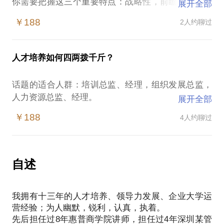
你需要把握这三个重要特点：战略性，前瞻性，时效
展开全部
性。
￥188
2人约聊过
先后担任过8年惠普商学院讲师，担任过4年深圳某管
理学院执行院长，负责SEDP（战略性高管领导力发
展项目）2年。此外还做过香港理工大学客座讲师，以
人才培养如何四两拨千斤？
及懿德汇瑞管理学院院长。
我在长期对企业管理及领导力的研究及讲授过程中，
话题的适合人群：培训总监、经理，组织发展总监，
积累了丰富的经验和大量案例。
人力资源总监、经理。
展开全部
另外也操盘过数十家企业的人才培养项目，三分之一
人才是企业发展的核心要素之一，而人才培养也是大
是年收入1000亿的企业集团总部的项目。
￥188
4人约聊过
多数企业永远的痛：
希望能从以下三个方面和你一起分享：
不去培养人，企业无人可用，下力气培养了又怕留不
高管领导力发展的理念、方法、工具支持；
住。
人才培养项目的推动实施；
那么问题来了：
自述
如何建立一套上接战略、下接绩效的体系来支撑企业
的发展之路？
我拥有十三年的人才培养、领导力发展、企业大学运
首先我想与你一起分享从事人才培养（培训）工作的
营经验；为人幽默，锐利，认真，执着。
痛：
先后担任过8年惠普商学院讲师，担任过4年深圳某管
1、老板不给预算（或预算太少）；