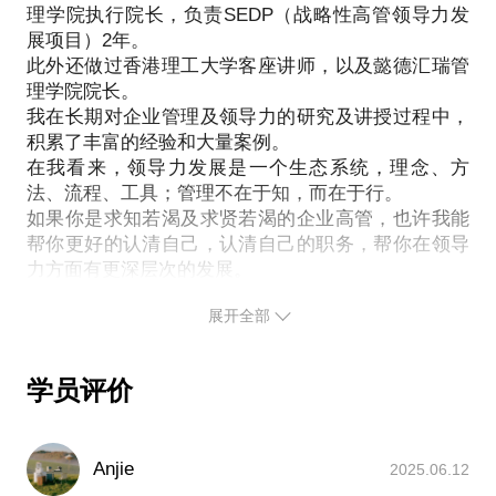
理学院执行院长，负责SEDP（战略性高管领导力发
2、公司中高层和业务部门不重视；
展项目）2年。
3、自己业内资源太少；
此外还做过香港理工大学客座讲师，以及懿德汇瑞管
我是惠普商学院老师，具备四年的企业大学实践经
理学院院长。
验，咨询公司多年的高管领导力发展经验；并且在长
我在长期对企业管理及领导力的研究及讲授过程中，
期对企业管理及领导力的研究及讲授过程中，积累了
积累了丰富的经验和大量案例。
丰富的经验和大量案例。
在我看来，领导力发展是一个生态系统，理念、方
我愿意与你分享的内容包括：
法、流程、工具；管理不在于知，而在于行。
一流的人才培养理念，
如果你是求知若渴及求贤若渴的企业高管，也许我能
帮你更好的认清自己，认清自己的职务，帮你在领导
久经验证的方式方法，
力方面有更深层次的发展。
惠普商学院、华为的流程管理，
以及简洁实用的工具。
展开全部
PS.在选择与我见面前，请把你的问题更具体化。毕
竟一小时的谈话只能解决一个小问题。请把你的问题
提前发给我，方便我做更精确的准备，提升见面效
学员评价
Anjie
2025.06.12