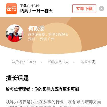
下载在行APP
立即下载
约高手一对一聊天
何政委
商学院教授，管理学院院长
深圳 ・ 深圳 广州
学员评分
10.0
分
约聊人数
6
人
响应率
高
擅长话题
给每位管理者：你的领导力应有更多可能
领导力培养是我正在从事的行业，在领导力培养方面