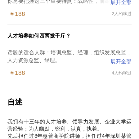
你需要把握这三个重要特点：战略性，前瞻性，时效
展开全部
性。
￥188
2人约聊过
先后担任过8年惠普商学院讲师，担任过4年深圳某管
理学院执行院长，负责SEDP（战略性高管领导力发
展项目）2年。此外还做过香港理工大学客座讲师，以
人才培养如何四两拨千斤？
及懿德汇瑞管理学院院长。
我在长期对企业管理及领导力的研究及讲授过程中，
话题的适合人群：培训总监、经理，组织发展总监，
积累了丰富的经验和大量案例。
人力资源总监、经理。
展开全部
另外也操盘过数十家企业的人才培养项目，三分之一
人才是企业发展的核心要素之一，而人才培养也是大
是年收入1000亿的企业集团总部的项目。
￥188
4人约聊过
多数企业永远的痛：
希望能从以下三个方面和你一起分享：
不去培养人，企业无人可用，下力气培养了又怕留不
高管领导力发展的理念、方法、工具支持；
住。
人才培养项目的推动实施；
那么问题来了：
自述
如何建立一套上接战略、下接绩效的体系来支撑企业
的发展之路？
我拥有十三年的人才培养、领导力发展、企业大学运
首先我想与你一起分享从事人才培养（培训）工作的
营经验；为人幽默，锐利，认真，执着。
痛：
先后担任过8年惠普商学院讲师，担任过4年深圳某管
1、老板不给预算（或预算太少）；