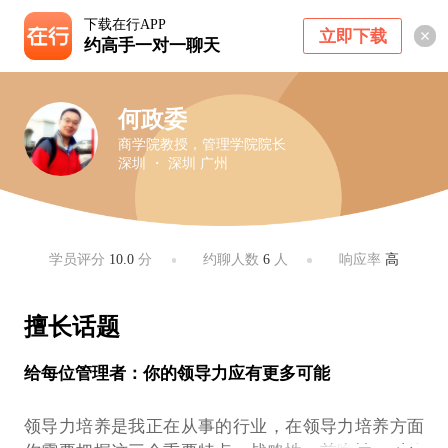
下载在行APP
立即下载
约高手一对一聊天
何政委
商学院教授，管理学院院长
深圳 ・ 深圳 广州
学员评分
10.0
分
约聊人数
6
人
响应率
高
擅长话题
给每位管理者：你的领导力应有更多可能
领导力培养是我正在从事的行业，在领导力培养方面