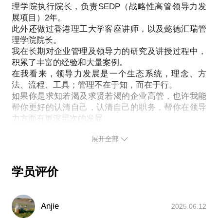
理学院执行院长，负责SEDP（战略性高管领导力发
2、公司中高层和业务部门不重视；
展项目）2年。
3、自己业内资源太少；
此外还做过香港理工大学客座讲师，以及懿德汇瑞管
我是惠普商学院老师，具备四年的企业大学实践经
理学院院长。
验，咨询公司多年的高管领导力发展经验；并且在长
我在长期对企业管理及领导力的研究及讲授过程中，
期对企业管理及领导力的研究及讲授过程中，积累了
积累了丰富的经验和大量案例。
丰富的经验和大量案例。
在我看来，领导力发展是一个生态系统，理念、方
我愿意与你分享的内容包括：
法、流程、工具；管理不在于知，而在于行。
一流的人才培养理念，
如果你是求知若渴及求贤若渴的企业高管，也许我能
帮你更好的认清自己，认清自己的职务，帮你在领导
久经验证的方式方法，
力方面有更深层次的发展。
惠普商学院、华为的流程管理，
以及简洁实用的工具。
展开全部
PS.在选择与我见面前，请把你的问题更具体化。毕
竟一小时的谈话只能解决一个小问题。请把你的问题
提前发给我，方便我做更精确的准备，提升见面效
学员评价
Anjie
2025.06.12