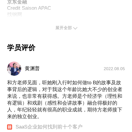
有关细节：
京东金融
Credit Saison APAC
如何写cold email。
哪些商业活动值得去，哪些人值得交往，一家目标公
司需要找对哪一个人来聊合作。
展开全部
见面破冰可以聊些什么，如何倾听客户的理性/非理性
需求与想法。
在什么时机可以提出原始合作计划外的进一步合作提
学员评价
议。
如何已乙方的身份在谈判中占得先机。
黄渊普
2022.08.05
和方老师见面，听她刚入行时如何做to B的故事及故
事背后的逻辑，对于我这个年龄比她大不少的创业者
来说，也非常有获得感。方老师是个经济学（理性和
有逻辑）和戏剧（感性和会讲故事）融合得极好的
人，年纪轻轻就有很高的职业成就，期待方老师接下
来的独立创业。
SaaS企业如何找到前十个客户