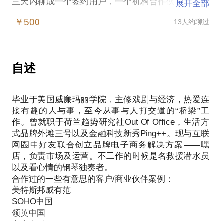
三天内聊成一个签约用户，一个机构合作伙伴和一个
展开全部
先后介绍过5位客户给我、私交甚好的朋友，至今为止
￥500
13人约聊过
促成上百家企业级客户、市场合作伙伴及银行/支付机
构的长期合作。不久前我与科技圈中好友联合创立品
牌电商解决方案 「嘿店」, 而不少在我职业生涯中接
触过的品牌公司也都顺势同时成为了嘿店的客户。
自述
相对于可以用市场活动大规模导流的2C业务，2B的
Saas行业商务拓展更具有方法论的可复制性，而在这
毕业于美国威廉玛丽学院，主修戏剧与经济，热爱连
方面，我认为我有一些经验总结可以小谈。
接有趣的人与事，至今从事与人打交道的“桥梁”工
有关大方向：
作。曾就职于荷兰趋势研究社Out Of Office，生活方
在人生地不熟的初期，Saas公司的目标客户寻找从哪
式品牌外滩三号以及金融科技新秀Ping++。现与互联
几个方向入手。
网圈中好友联合创立品牌电子商务解决方案——嘿
如何在没有任何资源与人脉的情况下找到公司的目标
店，负责市场及运营。不工作的时候是名救援潜水员
用户与有利的合作渠道。
以及看心情的钢琴独奏者。
如何自然不突兀得与不熟悉的间接关系/陌生人在正
合作过的一些有意思的客户/商业伙伴案例：
式/非正式场合聊合作。
美特斯邦威有范
如何保持已有合作关系，逐步深入长期发展，多元化
SOHO中国
得运用资源。
领英中国