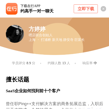
下载在行APP
立即下载
约高手一对一聊天
方婷婷
嘿店联合创始人
上海 ・ 打浦桥 新天地 静安寺 巨富长
学员评分
8.9
分
约聊人数
13
人
响应率
中
擅长话题
SaaS企业如何找到前十个客户
曾任职Ping++支付解决方案的商务拓展总监，入职后