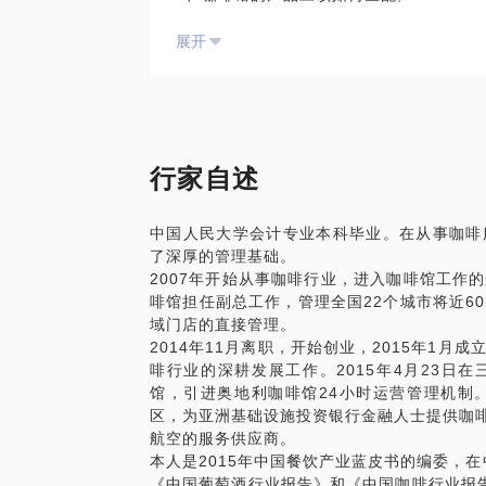
3、咖啡馆的设备和人员管理如何可以优化
展开
在这些方面，相信我能为你提供帮助，我愿
1、细分咖啡馆的需求
2、如何来选址咖啡馆
如果你愿意，我还可以向你分享一下在咖啡
合混搭
PS.在选择与我见面前，请把你的问题更
行家自述
题。请把你的问题提前发给我，方便我做更
面。
中国人民大学会计专业本科毕业。在从事咖啡
了深厚的管理基础。
2007年开始从事咖啡行业，进入咖啡馆工作
啡馆担任副总工作，管理全国22个城市将近6
域门店的直接管理。
2014年11月离职，开始创业，2015年1
啡行业的深耕发展工作。2015年4月23日在三联
馆，引进奥地利咖啡馆24小时运营管理机制。20
区，为亚洲基础设施投资银行金融人士提供咖啡和美
航空的服务供应商。
本人是2015年中国餐饮产业蓝皮书的编委，在
《中国葡萄酒行业报告》和《中国咖啡行业报