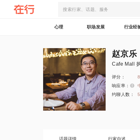
心理
职场发展
行业经
赵京乐
Cafe Mal
评分：
8
响应率：
约聊人数：
话题详情
行家自述