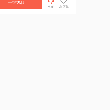
一键约聊
客服
心愿单