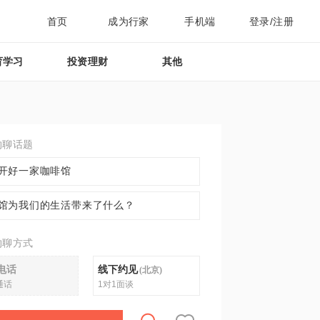
首页
成为行家
手机端
登录/注册
育学习
投资理财
其他
约聊话题
开好一家咖啡馆
馆为我们的生活带来了什么？
约聊方式
电话
线下约见
(
北京
)
通话
1对1面谈