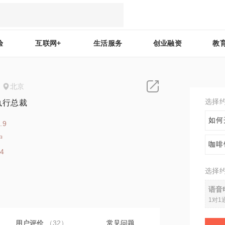
验
互联网+
生活服务
创业融资
教
北京
选择
l 执行总裁
如何
.9
中
咖啡
54
选择
语音
1对1
用户评价
（32）
常见问题