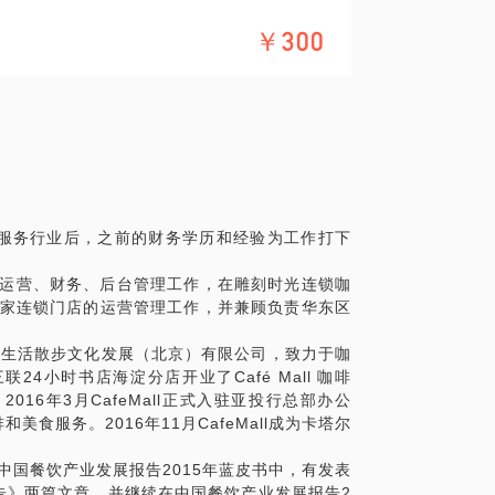
￥300
意与你交流的内容包括：
行业将近8年的工作中，与不同的行业跨界组
具体化。毕竟一小时的谈话只能解决一个小问
精确的准备，提升见面效率。期待与你的见
服务行业后，之前的财务学历和经验为工作打下
的运营、财务、后台管理工作，在雕刻时光连锁咖
0家连锁门店的运营管理工作，并兼顾负责华东区
月成立生活散步文化发展（北京）有限公司，致力于咖
24小时书店海淀分店开业了Café Mall 咖啡
16年3月CafeMall正式入驻亚投行总部办公
食服务。2016年11月CafeMall成为卡塔尔
中国餐饮产业发展报告2015年蓝皮书中，有发表
告》两篇文章。并继续在中国餐饮产业发展报告2