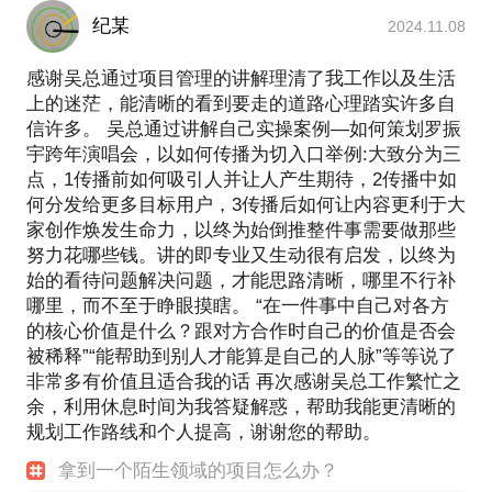
纪某
2024.11.08
感谢吴总通过项目管理的讲解理清了我工作以及生活
上的迷茫，能清晰的看到要走的道路心理踏实许多自
信许多。 吴总通过讲解自己实操案例—如何策划罗振
宇跨年演唱会，以如何传播为切入口举例:大致分为三
点，1传播前如何吸引人并让人产生期待，2传播中如
何分发给更多目标用户，3传播后如何让内容更利于大
家创作焕发生命力，以终为始倒推整件事需要做那些
努力花哪些钱。讲的即专业又生动很有启发，以终为
始的看待问题解决问题，才能思路清晰，哪里不行补
哪里，而不至于睁眼摸瞎。 “在一件事中自己对各方
的核心价值是什么？跟对方合作时自己的价值是否会
被稀释”“能帮助到别人才能算是自己的人脉”等等说了
非常多有价值且适合我的话 再次感谢吴总工作繁忙之
余，利用休息时间为我答疑解惑，帮助我能更清晰的
规划工作路线和个人提高，谢谢您的帮助。
拿到一个陌生领域的项目怎么办？