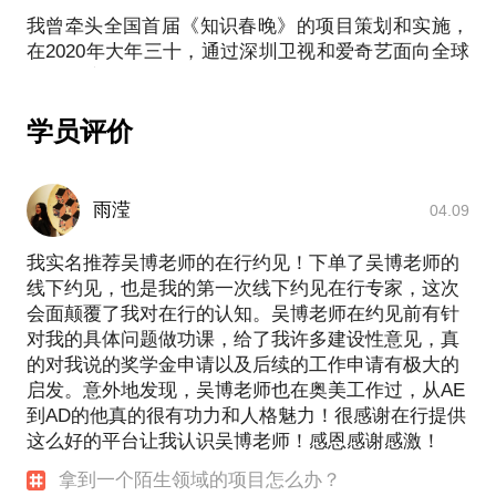
我曾牵头全国首届《知识春晚》的项目策划和实施，
同时，我也希望在见面前，你可以做好以下准备：
在2020年大年三十，通过深圳卫视和爱奇艺面向全球
直播，这场长达10个小时的直播，开创了网台联动的
1，文字说明您所在领域以及项目的基本情况。
春晚新品类和新范式。
学员评价
我曾协助罗振宇老师，在江苏卫视黄金档推出全国首
档硬派知识脱口秀《知识就是力量》，这档季播节目
获得了口碑和商务的双丰收。项目也获得了人民日
雨滢
04.09
报、央广网推荐，广电总局发文表彰。
我实名推荐吴博老师的在行约见！下单了吴博老师的
身为广告人期间，长期服务梅赛德斯·奔驰、红牛、
线下约见，也是我的第一次线下约见在行专家，这次
OPPO、361°、在行、分答等头部品牌，积累了丰富
会面颠覆了我对在行的认知。吴博老师在约见前有针
的品牌建设和商业项目策划经验。例如，在在行担任
对我的具体问题做功课，给了我许多建设性意见，真
品牌负责人期间，我策划、实施了在行APP与滴滴、
的对我说的奖学金申请以及后续的工作申请有极大的
Uber、中关村创业大街等品牌进行联合营销，推出“滴
启发。意外地发现，吴博老师也在奥美工作过，从AE
滴移动图书馆”、“Uber X在行 一键呼叫额滴神”（行家
到AD的他真的很有功力和人格魅力！很感谢在行提供
指路 优人一步）、“创业者都有病”线下问诊快闪店等
这么好的平台让我认识吴博老师！感恩感谢感激！
市场活动。这些项目帮助企业赢得了用户口碑，以较
低的媒介成本换来用户爆发式增长。
拿到一个陌生领域的项目怎么办？