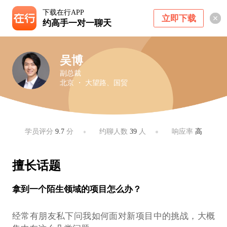
下载在行APP
立即下载
约高手一对一聊天
吴博
副总裁
北京 ・ 大望路、国贸
学员评分
9.7
分
约聊人数
39
人
响应率
高
擅长话题
拿到一个陌生领域的项目怎么办？
经常有朋友私下问我如何面对新项目中的挑战，大概