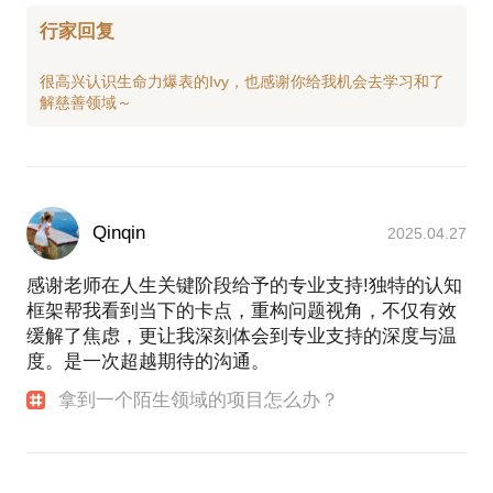
项目塑造了我的个人品牌，我也将这么多年来在项目
行家回复
上积累的经验凝结成了知识成果。2022年，以主要作
者身份，我牵头撰写了《项目管理训练营》这门课
很高兴认识生命力爆表的Ivy，也感谢你给我机会去学习和了
程，对项目管理的实践经验进行了结构化梳理和沉
淀。该课程在得到上线运营期间广受好评（4.9/5），
用户超5000人，在企业侧，也成为京东物流、中铁十
四局、松下电器等名企的培训课件。
Qinqin
2025.04.27
感谢老师在人生关键阶段给予的专业支持!独特的认知
框架帮我看到当下的卡点，重构问题视角，不仅有效
缓解了焦虑，更让我深刻体会到专业支持的深度与温
度。是一次超越期待的沟通。
拿到一个陌生领域的项目怎么办？