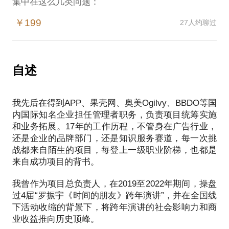
集中在这么几类问题：
￥199
27人约聊过
1. 遇到自己不熟悉领域的项目，该如何着手？
2. 项目计划一变再变，时间一推再推，迟迟不能交付
怎么办？
自述
3. 项目涉及的团队、人员众多，如何平衡他们之间的
我先后在得到APP、果壳网、奥美Ogilvy、BBDO等国
关系，提升项目成功率？
内国际知名企业担任管理者职务，负责项目统筹实施
和业务拓展。17年的工作历程，不管身在广告行业，
如果你在推进项目的过程中也遇到了类似问题，我希
还是企业的品牌部门，还是知识服务赛道，每一次挑
望可以将我积累的经验分享给你。我可以为你提供以
战都来自陌生的项目，每登上一级职业阶梯，也都是
下价值：
来自成功项目的背书。
1. 拿到一个复杂项目，如何开始第一步工作？
我曾作为项目总负责人，在2019至2022年期间，操盘
过4届“罗振宇《时间的朋友》跨年演讲”，并在全国线
2. 针对你遇到的具体问题，给予一些案例参考和实施
下活动收缩的背景下，将跨年演讲的社会影响力和商
业收益推向历史顶峰。
建议。