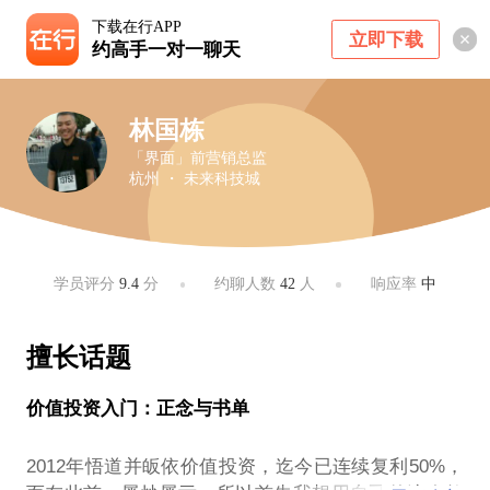
下载在行APP
立即下载
约高手一对一聊天
林国栋
「界面」前营销总监
杭州 ・ 未来科技城
学员评分
9.4
分
约聊人数
42
人
响应率
中
擅长话题
价值投资入门：正念与书单
2012年悟道并皈依价值投资，迄今已连续复利50%，