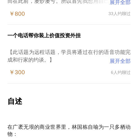
而在此前，屡炒屡亏。所以首先我想用自己的滴血教
展开全部
训告诉你，为什么大多数散户长期亏钱？然后带你找
￥800
33人约聊过
到真正的投资之门。06年底在牛市氛围开户，很快便
遇见疯牛与暴熊；1 0年因急用钱割肉出局，损失毕业
5年的大部分积蓄；这四年时间，尝试过各种方法，一
一个电话帮你装上价值投资外挂
度也以为自己摸着赚钱的法门了，结果还是呵呵。11
年彻底反思、系统学习、海量阅读，彻底摒弃了时下
【此话题为远程话题，学员将通过在行的语音功能完
几种主流的炒股手法，皈依巴门，信仰价值投资——
成和行家的约谈。】
展开全部
没错，投资是一种信仰，正确的投资，才能带来真正
全民理财时代早已到来，你不理财，财不理你；投资
的自由！1.为何叛出技术派——现实中，价格怎么可
￥300
6人约聊过
要从娃娃抓起，时间的复利，天下无敌。
能包含所有信息，显见技术分析的假设前提只在理论
在这样的情况下，投资理财小白容易遭遇：
中成立；2.为何叛出消息派——就算9次消息都像徐翔
给的那么靠谱，只要有1次错手重仓，也能让你回到解
不明白什么是正确的投资
自述
放前；3.为何叛出题材派——这一派都是炒概念，所
不相信价值投资的力量
谓的“主题”，业绩短期内根本没变化，股价却严重背
知道复利却不坚持
离。那么问题来了，什么是真正的价值投资？价值投
资在中国可行吗？如何判断界定安全边际？如何评估
在广袤无垠的商业世界里，林国栋自喻为一只多栖动
我在2006年开户，大牛没赚到钱大熊亏光积蓄；2011
公司内在价值？如何正确看待市场先生？如何分析公
物：
年开始认识价值投资，迄今连续复利，财务自由曙光