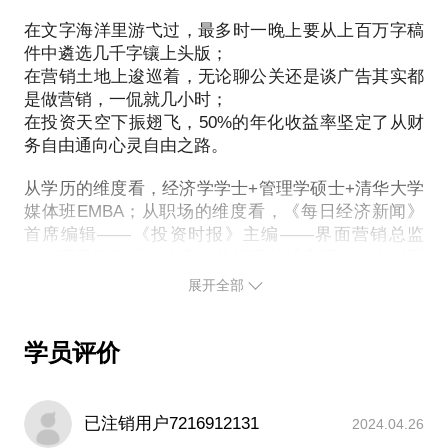
司的护城河？如何循序渐进领悟投资？见面时，我会
初现。
在文字海洋里游弋过，最多时一晚上要从上百万字稿
倾我所知。我确信，沃伦巴菲特之路，对于普普通通
我愿意与你分享的内容包括：
件中遴选几千字镶上头版；
的中国投资者而言，一样可行——你我都行！对于即
在营销土地上逡巡着，无论聊公关还是谈广告其实都
将见面的你，我希望你是抱着寻找价值投资入门处的
将话题“价值投资：正念与书单”进行浓缩
是做营销，一侃就几小时；
心理来的，而不是来找我荐股、诊股，对不起，超出
集中讲几个关键词，集中讲《穷查理宝典》
在投资天空下振翅飞，50%的年化收益率坚定了从财
能力圈的东西我无可奉告。我只想把我在《穷查理宝
务自由通向心灵自由之路。
花最短的时间，弄明白价值投资最核心思维
典》等价值投资经典书籍中领悟到并消化、实践过的
东西，分享给你。这本奇书里有一句话我特别喜欢
从学历的维度看，经济学学士+管理学硕士+清华大学
PS.在选择与我见面前，请把你的问题更具体化。毕
——“我的剑，只留给能够挥舞它的人。”
媒体班EMBA；从职场的维度看，《每日经济新闻》
竟一小时的谈话只能解决一个小问题。请把你的问题
首席编辑——《投资时报》主编——界面营销总监
提前发给我，方便我做更精确的准备，提升见面效
——阿里巴巴营销专家；从经历的维度看，一个书呆
率。期待与你的见面。
子浑浑噩噩却又顺顺利利地完成了升学、保研、升
展开全部
职、加薪，但生活中一些突如其来的变故和挫折，让
以巴菲特为宗，以切身经历为证，手把手带小白走上
【在行郑重提示】：投资及其关联行为存在风险，决
这个呆子开始真正明白什么是“用心眼看世界”，什么
策应需谨慎。此话题内容仅为该行家在理财保险领域
是“人情练达即文章”，情商、逆商得以甩街智商。
学员评价
的个人经验、意见或观点，仅供学员参考所用。本话
他不是名人，最多在一两个小圈子里有点口碑积累，
唯一接受过的采访也只上了报社内刊封面；也不是牛
题内容及行家观点不代表平台观点，平台对话题内容
人，没有什么狂拽炫酷屌炸天的神技能，唯一确信的
不予担保，烦请知悉。
已注销用户7216912131
2024.04.26
是今后只需有网有终端即可生存。