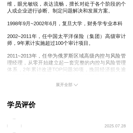
2) 内控、合规是监管机构的强制要求，不是企业自身
维，眼光敏锐，表达流畅，擅长对处于各个阶段的个
难，如何突破瓶颈？
的必然需求。
人或企业进行诊断、制定问题解决和发展方案。
我在四年时间里，从一名内部审计师成功转型为高级
3) 做内控就是贴制度、开大会，做好表面功夫，应对
管理人员（COO），行业横跨保险、通信、商业地
1998年9月~2002年6月，复旦大学，财务学专业本科
上级检查。
产、互联网金融，所经历的挑战极其严峻，经验教训
4) 只有大型的、国际化企业才需要专门做内控，对中
也非常丰富。希望与你分享一些关于个人规划和职业
2002~2011年，任中国太平洋保险（集团）高级审计
小企业来说内控是一种“奢侈品”。
师，9年累计实施超过100个审计项目。
转型的心得：
我拥有超过十年的内控、审计、风险管理专业经验，
如何建立普适的认知系统和超强的学习能力；
职业经历遍布风格迥异的世界500强、超大型上市公
2011~2013年，任华为俄罗斯区域高级内控与风险管
如何选择前景光明的朝阳行业（风口），并找到适合
司、民营企业集团、新兴创业公司，十分熟悉各类内
理经理，从零开始建立起一套完整的内控与风险管理
自己的切入点（敲门砖）；
控理论、工具、方法论，既能帮助大中型企业落地成
体系，2年累计改进TOP问题30项，挽回经济损失逾
如何抓住机遇，提升职业经历含金量；
熟完善的内控体系与架构（如COSO-ERM模型），亦
500万美元， 预防潜在损失至少300万美元。
如何在最短时间内掌握陌生行业的关键要素；
能帮助发展中的小企业或新创公司分析现状、选取适
展开全部
从执行到管理，需要做好的准备和绕过的坑。
2013~2014年，任红星美凯龙内控合规副总监，建立
当的内控建设路径与方法，确保在较长的生命周期
PS.在选择与我见面前，请把你的问题更具体化。毕
覆盖全国分支机构的内控检查与评价体系，建立制度
内，企业管理水平能够跟上业务发展速度，而不会在
流程全生命周期闭环管理体系，主导推行集团“基础管
竟一小时的谈话只能解决一个小问题。请把你的问题
学员评价
某些关键时点（融资、并购、上市等）拖后腿。
理提升”、ERP系统上线及和“服务口碑建设”等项目。
提前发给我，方便我做更精确的准备，提升见面效
我愿意与你分享的内容包括：
1) 简明扼要地阐述内控的意义与实质，正确认识内控
2014~2015年，任麦子金服CEO高级助理兼审计合规
2025.07.28
与经营、管理的关系。
总监。制定战略规划并组织各条线分解实施； 主导完