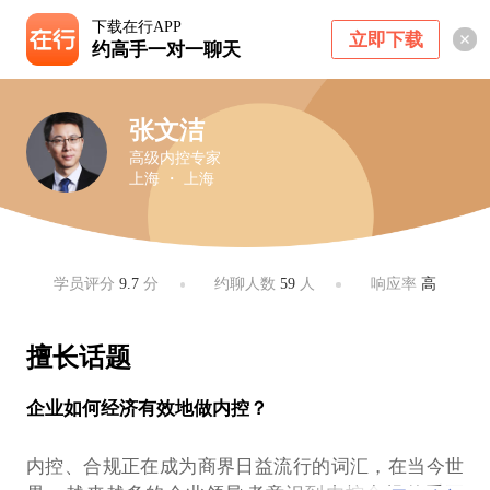
下载在行APP
立即下载
约高手一对一聊天
张文洁
高级内控专家
上海 ・ 上海
学员评分
9.7
分
约聊人数
59
人
响应率
高
擅长话题
企业如何经济有效地做内控？
内控、合规正在成为商界日益流行的词汇，在当今世