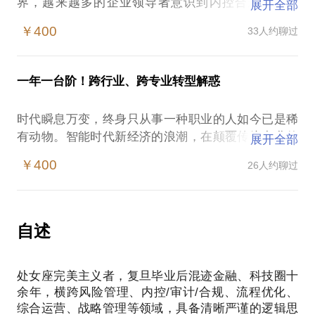
界，越来越多的企业领导者意识到内控合规的重要
展开全部
性，它不仅仅是满足上市、监管的纸面要求（当然这
￥400
33人约聊过
一点也很重要），更深层次的是反映一家公司管理水
平的下限与上限。无论你是否意识到，它每时每刻都
在影响公司的运营、效率、价值、文化。
一年一台阶！跨行业、跨专业转型解惑
而进阶的内控管理，已不仅仅满足于保护企业财产安
全、不受监管处罚，而是渗透进每个流程、每个员
时代瞬息万变，终身只从事一种职业的人如今已是稀
工，成为毛细血管中输送养分、清除垃圾的卫士。毫
有动物。智能时代新经济的浪潮，在颠覆传统产业的
展开全部
不夸张地说，是否真正重视内控、内控能否贯彻执
同时，也重构了公司组织和生产关系。专业限制、技
行，即是一家平庸企业与优秀企业的显著差异。
￥400
26人约聊过
能限制、地域限制皆可打破，建立可自动升级的底层
但在现实中，我们看到更多的是：内控空白的中小企
认知系统才是关键。
业、内控形式化的发展中企业、希望通过内控提升企
你是否面临以下困境：
业价值却不知从何下入手的领导者、因内控合规不专
学无致用，工作只是领一份薪水敲钟度日；
自述
业影响企业正常发展及资本市场运作的备受困扰者。
对工作毫无热情，却又害怕改变，沉没成本越来越
更不用提那些耳熟能详的、因内控漏洞遭受重大损失
高；
甚至公司灭亡的案例。
处女座完美主义者，复旦毕业后混迹金融、科技圈十
希望进入心仪的领域或公司，但隔行如隔山，不得其
对内控的误解普遍有以下几种：
余年，横跨风险管理、内控/审计/合规、流程优化、
门而入；
1) 内控增加企业成本，是一种额外负担。
综合运营、战略管理等领域，具备清晰严谨的逻辑思
年龄越来越大，职场竞争力不升反降，维持现状都