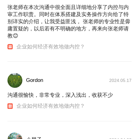
2) 如何通过战略规划、职责分配、业务梳理、流程改
成平台类资产证券化、银行资金存管、保险渠道合
张老师在本次沟通中很全面且详细地分享了内控与内
造，自然把内控要素嵌入日常工作，而不增加额外成
作、A轮融资发布会等公司级项目；联合业务部门完
审工作职责。同时在体系搭建及实务操作方向给了特
成校园O2O、消费金融、APP导流互换等合作项目；
本。
别详实的介绍，让我受益匪浅， 张老师的专业性是毋
联合后台部门完成公司健康检查、产品线研发与扩
3) 在企业发展的不同阶段，如何实事求是、因地制宜
庸置疑的，以后若有不明确的地方，再来向张老师请
展、现金流监控模型、全面预算与投入产出分析、IT
地建设最适合自身的内控体系，以促进企业发展、保
教😊
项目管理机制建立等内部管理项目；运用六西格玛工
卫胜利果实，甚至创造新的业务领域与利润空间。
具推行流程优化、变革与再造，显著提升各项KPI指
企业如何经济有效地做内控？
4) 如何在自身需求与监管要求之间寻求平衡，以最优
标； 统一业务/财务数据源，建立数据应用与管理制
的投入产出比，获得内控实质性建设与书面化建设的
度，出具管理会计（真实损益）报告，推动建立大数
最大效果。
据分析与预测（BI）系统。
PS.在选择与我见面前，请把你的问题更具体化。毕
竟一小时的谈话只能解决一个小问题。请把你的问题
Gordon
2015年~2017年，任上海外滩网信互联网金融COO，
2024.05.17
提前发给我，方便我做更精确的准备，提升见面效
分管产品、运营、技术、市场，兼管内控与风险管
理。开拓供应链金融、消费金融新业务模式，全面提
沟通很愉快，非常专业，深入浅出，收获不少
升交易规模与盈利水平，推行基于数据分析的绩效评
企业如何经济有效地做内控？
估与组织变革，帮助公司向科技金融转型。
2018年~2020年，任点融网高管，主要负责IPO内控建
设与审阅、互金平台合规备案自检与建设、公司整体
风险与运营管理。