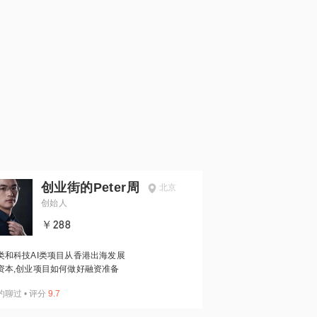
创业街的Peter周
北京
创始人
￥288
类和科技AI类项目从香港出海发展
资本,创业项目如何做好融资准备
约聊过
•
评分
9.7