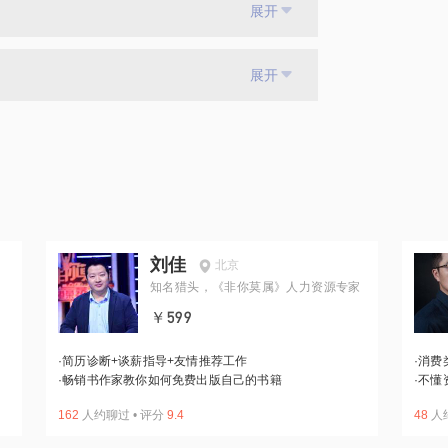
展开
展开
刘佳
北京
知名猎头，《非你莫属》人力资源专家
￥599
·
简历诊断+谈薪指导+友情推荐工作
·
消费
·
畅销书作家教你如何免费出版自己的书籍
·
不懂
162
人约聊过
•
评分
9.4
48
人