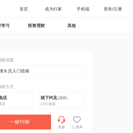
首页
成为行家
手机端
登录/注册
育学习
投资理财
其他
约聊话题
潜水员入门指南
约聊方式
电话
线下约见
(
深圳
)
通话
1对1面谈
一键约聊
客服
心愿单