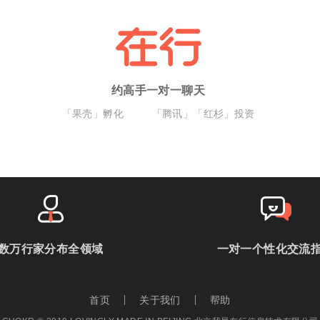
约高手一对一聊天
「果壳」孵化
「腾讯」「红杉」投资
数万行家分布全领域
一对一个性化交流
首页
关于我们
帮助