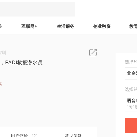
验
互联网+
生活服务
创业融资
教
深圳
选择
员，PADI救援潜水员
业余
高
选择
2
语音
1对1
用户评价
（2）
常见问题