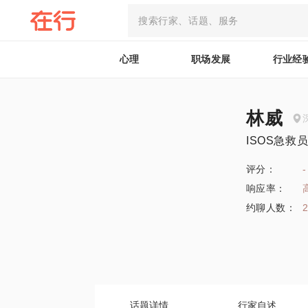
心理
职场发展
行业经
林威
ISOS急救
评分：
-
响应率：
约聊人数：
话题详情
行家自述