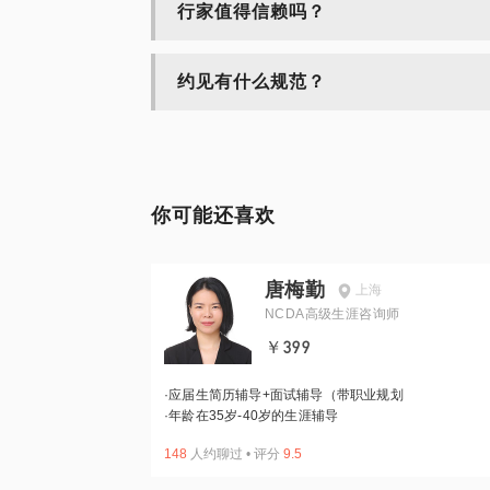
行家值得信赖吗？
约见有什么规范？
你可能还喜欢
唐梅勤
上海
NCDA高级生涯咨询师
￥399
·
应届生简历辅导+面试辅导（带职业规划
·
年龄在35岁-40岁的生涯辅导
148
人约聊过
•
评分
9.5