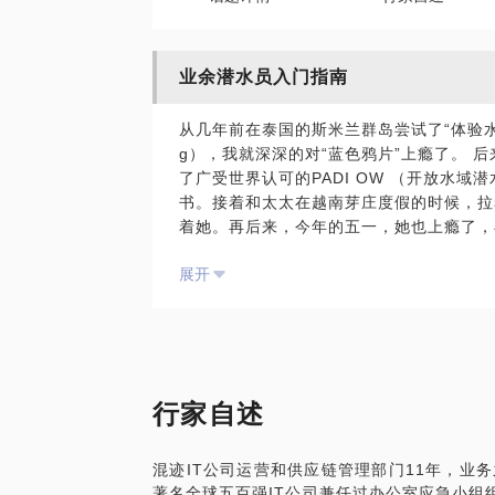
业余潜水员入门指南
从几年前在泰国的斯米兰群岛尝试了“体验水肺潜水”（
g），我就深深的对“蓝色鸦片”上瘾了。 
了广受世界认可的PADI OW （开放水域
书。接着和太太在越南芽庄度假的时候，拉
着她。再后来，今年的五一，她也上瘾了，在
我也考取了PADI的Rescue（救援潜水
展开
是“迈向专业人士”成为潜水长（Dive Ma
一起在菲律宾的薄荷（Bohol）岛尽情的享
很愿意和有兴趣的朋友分享我潜水的经历，
在海底世界遨游是怎样的一种体验；
潜水之前的准备；
一些老生常谈的问题的个人见解（比如是否
行家自述
考到怎样的级别就好，潜到几十米的海底耳
好，选择中文教练还是英文教练这样的问题
混迹IT公司运营和供应链管理部门11年，业
著名全球五百强IT公司兼任过办公室应急小组组长8年