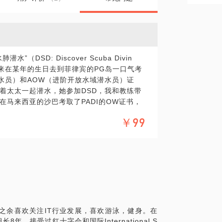
DSD: Discover Scuba Divin
后来在某年的生日去到菲律宾的PG岛一口气考
潜水员）和AOW（进阶开放水域潜水员）证
着太太一起潜水，她参加DSD，我和教练带
马来西亚的沙巴考取了PADI的OW证书，
员）证书。这个是业余潜水的最高级别了，也
￥99
ster）的必经之路。刚过去的端午节假期和太太
受了水肺潜水SCUBA带来的乐趣。
比如：
需要懂得游泳，OW和AOW是否要一起考，
朵不会很痛吗，在国内还是国外考OW比较
）。
务之余喜欢关注IT行业发展，喜欢游泳，健身。在
，接受过红十字会和国际International S