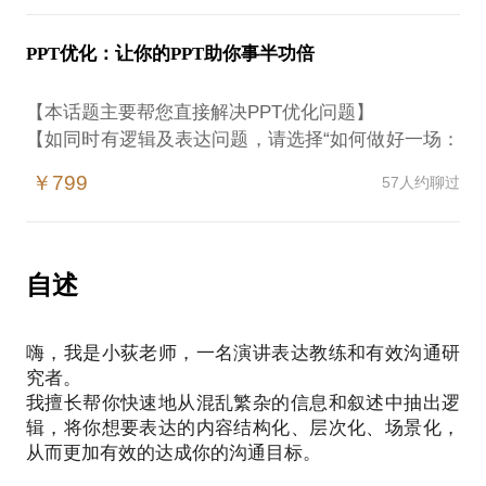
2.有一个关键人物需要“搞定”，缺乏策略；
在约见开始之前，请你提前思考你希望解决什么样的
1.希望改变现状，可是不知道要做什么以及怎么做；
3.有一件原本习惯的事发生了变革，需要重建秩序；
PPT优化：让你的PPT助你事半功倍
问题。
2.希望更加优秀，但总觉得自己做不到；
4.反正脑子很乱，需要梳理；
另外，这涉及对于自我的探寻，一定会涉及少量隐
3.非常羡慕某人或某类人，希望改变个性；
……
【本话题主要帮您直接解决PPT优化问题】
私，如果是线下约见，我会尽量挑选公共但相对私密
4.和某人或某类人难以和平相处，想要找到解决办
【如同时有逻辑及表达问题，请选择“如何做好一场：
的场所，保证你的隐私安全，并承诺未经允许不会擅
法；
我可以帮助你。
汇报丨演讲丨路演丨授课”话题】
5.发生了一些让自己非常难受的事情，心绪难平；
￥799
57人约聊过
6.与某人关系不佳，希望得到改善；
构建一个好逻辑；
假如你遇到了以下问题，本话题将非常适合你：
7.想要进行一项学习，但不知道是不是适合自己；
设计一个好故事；
8.对未来一片茫然，不知道要成为什么样的人。
发掘一个好讲法；
1.有很多内容不知道放进PPT；
自述
获得一个好效果。
2.有一个很重要的PPT要做，但毫无头绪；
DISC是一种“人类行为语言”，现在已发展成全世界最
3.做了一个PPT但总觉得不够高端大气上档次；
为广泛采用的性格测评工具之一。
在约见开始之前，请你提前思考你希望达成的最终效
嗨，我是小荻老师，一名演讲表达教练和有效沟通研
4.做的PPT被（领导、客户、投资人）要求修改，但
它将会帮助你对自己有更深入、具体、完整而客观的
果。
究者。
改了他还是不满意；
了解。
我擅长帮你快速地从混乱繁杂的信息和叙述中抽出逻
另外，表达的改善是一件需要长期训练才能获得成果
5.做好了PPT，但无法很好的配合自己的讲解，觉得
作为报告解读顾问，我将帮助你更加清晰的获知报告
辑，将你想要表达的内容结构化、层次化、场景化，
的事情，假如你只是想获得和一个临时的提升，以快
PPT不趁手，不好用；
展现出的信息，并且提供建议。
从而更加有效的达成你的沟通目标。
速应对某个突发场景，请在约见时告知，我会为你针
6.说不出来，反正就觉得哪里不好。
对性设计方案。