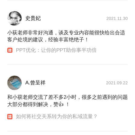
当然，如果你是从零开始，希望系统学习演讲表达，
我也可以帮助你一起设定适合你的训练方法。
史贵妃
2021.11.30
更多的信息，欢迎百度：小荻老师。
公众号、微博、知乎、小红书同名。
小荻老师非常好沟通，谈及专业内容能很快给出合适
客户处境的建议，经验丰富绝绝子！
PPT优化：让你的PPT助你事半功倍
A.曾呈祥
2021.09.22
和小获老师交流了差不多2小时，很多之前遇到的问题
大部分都得到解决，赞👍 ！
如何将社交关系转为你的私域流量？