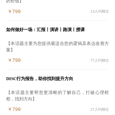
的价值】
￥799
13人约聊过
假如您希望有以下方面的提升，本话题将非常适合
你：
如何做好一场：汇报丨演讲丨路演丨授课
1.有若干微信或QQ好友，但不熟悉，希望了解他们或
和他们合作，但不知道从哪开始；
【本话题主要为您提供最适合您的逻辑及表达改善方
2.想认识某个特定的人，但不知道通过什么渠道实
案】
现；
3.进入一项新的事业，希望身边的亲朋好友支持，不
￥799
77人约聊过
假如你遇到了以下问题，本话题将非常适合你：
知道如何开口；
4.面临重大的人生转折点，遭受到来自社交关系的阻
1.有一个重要报告，不知道要怎么讲；
碍，希望破局。
DISC行为报告，助你找到提升方向
2.有一个临时演讲，完全没有经验；
3.有一个商业计划书，希望优化；
我们会用大概45分钟-1小时的时间，来帮你解决这些
【本话题主要帮您更清晰的了解自己，打破心理桎
4.有一系列复杂内容要整合成一个文档，没有头绪。
困惑。
梏，找到方向】
如果你有其它关于社交或者关系需要破冰的困惑，也
或者是：
￥799
27人约聊过
可以下单本话题。
假如你遇到了以下问题，本话题将非常适合你：
1.有一个课程要讲，希望更出彩；