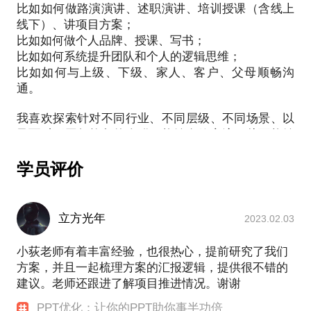
比如如何做路演演讲、述职演讲、培训授课（含线上
你将获得：
我们会用大概1小时的时间，来帮你解决这些问题。
线下）、讲项目方案；
一份专业的DISC测评及报告；
比如如何做个人品牌、授课、写书；
一次现场报告解读；
在约见开始之前，请你提前思考该PPT的具体使用场
比如如何系统提升团队和个人的逻辑思维；
一份后续解读报告，或来自顾问团队的多角度解读
比如如何与上级、下级、家人、客户、父母顺畅沟
景，假如在约见的时候，可以明确告诉我你遇到的问
（如需）。
通。
题，我将可以更好的帮助你。
例：我需要做一个路演的PPT，目前的主要问题是1、
请你了解：
我喜欢探索针对不同行业、不同层级、不同场景、以
3、4。
每个人的行为风格有所不同，这是大多数误会产生的
及面对不同年龄段的人群，能够有效交流，从而能够
根源；
成功的说服、激励或者教育，展现影响力的方法。
每个人在不同的时期和环境，面对不同的人，其实需
也身体力行的去践行，已经八年。
学员评价
【适用（包括但不限于）路演、汇报、演讲、课程的
为此，我构建了沟通TOP模型，这是一个实用操作模
要不同的状态；
型，我将主要的理论体系都写进了《破冰》一书之
虽然行为风格已经根植于我们的身上，但这其实是可
中。
立方光年
以变化的。
2023.02.03
我有15 年课程开发、授课的经验，一对一的咨询案例
小荻老师有着丰富经验，也很热心，提前研究了我们
在约见开始之前，请你提前思考你希望解决什么样的
有2000+人次，听过我课程和受到我直接影响的人群
方案，并且一起梳理方案的汇报逻辑，提供很不错的
问题。
已经超过200W人。
建议。老师还跟进了解项目推进情况。谢谢
另外，对于自我的探寻一定会涉及少量隐私，我会尽
同时，我也是喜马拉雅平台沟通类付费专辑开发者，
量挑选公共但相对私密的场所，保证你的隐私安全，
PPT优化：让你的PPT助你事半功倍
PCT教练式培训师国内首批认证师，AACTP国际注册