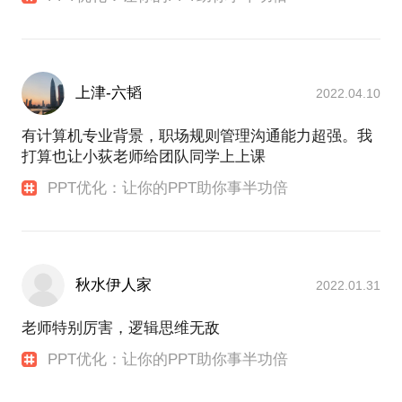
培训师，BITAC英国在华国际培训师协会导师，4D领
导力系统教练及授权导师以及DISC社群联合创始人及
认证授权讲师。
上津-六韬
2022.04.10
我服务过的人群包罗万象，年龄层从12岁到66岁，涵
盖了各种类型和行业、各种职位的人员，甚至还有少
有计算机专业背景，职场规则管理沟通能力超强。我
量国际友人。
打算也让小荻老师给团队同学上上课
我当然不懂这么多的行业，但我深谙演讲表达和人们
接受事物的规律，当我们帮他们按照规律构建好逻辑
PPT优化：让你的PPT助你事半功倍
的时候，他们会自行补齐专业的部分，迅速做出有效
的变化，特别令人惊讶。
最快的一位咨询者，只用了30分钟，她的演讲就已经
有了翻天覆地的变化，她的这一次演讲让她在供应商
秋水伊人家
2022.01.31
面前有了一个非常精彩的展示，她本人也获得了上级
的嘉奖。
老师特别厉害，逻辑思维无敌
PPT优化：让你的PPT助你事半功倍
大多数人在行业上已经足够专业，不需要我的指点，
我只需要在思维上帮他们打通，他们马上就会提升。