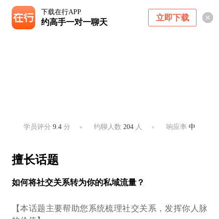
下载在行APP
立即下载
约高手一对一聊天
小荻老师
《破冰》作者，演讲表达教练，新生代社交关系研究
者
杭州 ・ 滨江区、西湖区
学员评分
9.4
分
约聊人数
204
人
响应率
中
擅长话题
如何将社交关系转为你的私域流量？
【本话题主要帮助您系统梳理社交关系，发挥你人脉