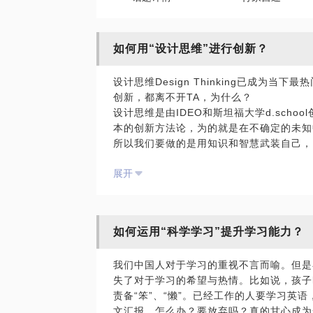
如何用“设计思维”进行创新？
设计思维Design Thinking已成为
创新，都离不开TA，为什么？
设计思维是由IDEO和斯坦福大学d.school
本的创新方法论，为的就是在不确定的未知
所以我们要做的是用知识和智慧武装自己，
在这样的情况下，教育工作者，创业者，企
展开
对设计思维整体不了解，认为设计思维是万
对设计思维具体操作步骤、细节不了解，
对从事设计思维的专家不了解，很容易就被
我愿意与你分享的内容包括：
如何运用“科学学习”提升学习能力？
帮助你了解最正宗的Stanford Universi
针对你的情况，为你定制符合你需求的设计
我们中国人对于学习的重视不言而喻。但是
提供、实施设计思维Talk, 工作坊Worksh
失了对于学习的希望与热情。比如说，孩子
PS. 在选择与我见面前，请把你的问题更
责备“笨”、“懒”。已经工作的人要学习英
题。请把你的问题提前发给我，方便我做更
文汇报。怎么办？要放弃吗？真的甘心成为
面。