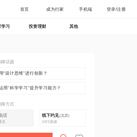
首页
成为行家
手机端
登录/注册
育学习
投资理财
其他
约聊话题
用“设计思维”进行创新？
运用“科学学习”提升学习能力？
约聊方式
电话
线下约见
(
北京
)
通话
1对1面谈