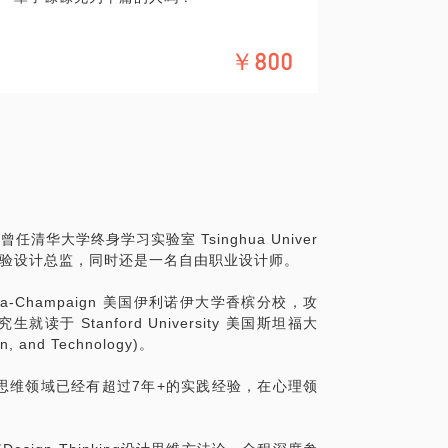
径”真的是在印证我们的“笨”和“懒”吗？
￥800
学习方法的运用。只要方法对了，付出努力
的效果。你不妨思考以下，自己上了几十年
知。所以，一旦做到学而有法，我相信每一
变成过去式。
清华大学终身学习实验室 Tsinghua Univer
什么出路会截然不同？排除运气出身的成
g 的创新学习体验设计总监，同时还是一名自由职业设计师。
了正确的方法就走在了一条光明大道上，而
t Urbana-Champaign 美国伊利诺伊大学香槟分校，攻
 Stanford University 美国斯坦福大
（The ABCs of How We Lear
and Technology)。
Dan Schwartz教授，书中的学习方法都
法。其实这本书源自于斯坦福一门名为"人类
思维领域已经有超过7年+的实践经验，在心理领
不同背景的学生，如律师、物理学家、工程
供不应求，足以见证聪明人的选择。