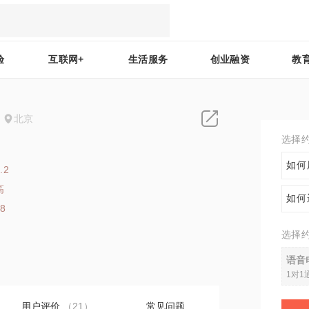
验
互联网+
生活服务
创业融资
教
北京
选择
如何
.2
高
如何
28
选择
语音
1对1
用户评价
（21）
常见问题