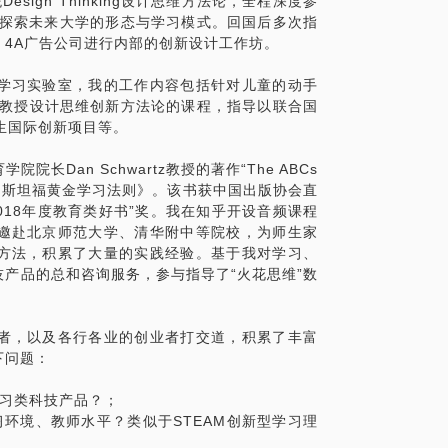
esign Thinking设计思维方法论，全程深度参
法的实践者、受益者。在之前，我收到很多
划的制定，探索未来大学的形态与学习模式。回国后多次指
纸上得来终觉浅，绝知此事要躬行”，所以我
4A广告公司进行内部的创新设计工作坊。
同的人群：学生、家长、老师、终身学习
分精力、每一块钱都能换来实实在在的效果。
学习实验室，我的工作内容包括针对儿童的动手
BA教授设计思维创新方法论的课程，指导以联合国
生国际创新项目等。
Dan Schwartz教授的著作“The ABCs
学学习：斯坦福黄金学习法则》。该书获中国出版协会直
018年度教育类好书”奖。我在知乎开设音频课程
邀赴北京师范大学、清华附中等院校，为师生家
方法，积累了大量的实践经验。基于我对学习、
产品的总和咨询服务，参与指导了“火花思维”数
者，以及各行各业的创业者打交道，积累了丰富
下问题：
学习类科技产品？；
环境、教师水平？类似于STEAM创新型学习理