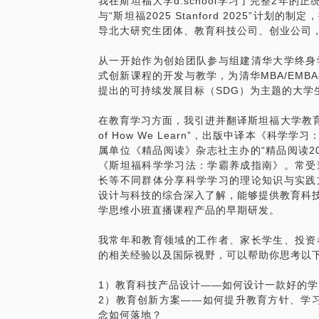
我在斯坦福大学d.school学习了完整2年的正统D
我是这本书的中文版译者，也是科学学习方
与“斯坦福2025 Stanford 2025”计
读者的来信说，这本书内容相当好，但是“
导北大研究生团体、教育科技公司、创业公司，
开设了更多的学习课程，希望能够帮助到不
者。 我衷心希望大家在学习上投入的每一
从一开始作为创始团队参与组建清华大学终身
式创新课程的开发与教学，为清华MBA/EM
提出的可持续发展目标（SDG）为主题的大学
在教育学习方面，我引进并翻译斯坦福大学教育学院院长
of How We Learn”，出版中译本《科
属单位《精品阅读》杂志社主办的“精品阅读2
《斯坦福科学学习法：学霸养成指南》。常受
长等不同群体分享科学学习的理论知识与实践
设计与科技的综合深入了解，能够提供教育科技
学思维小班直播课程产品的早期研发。
我常年和教育领域的工作者、家长学生、投资
的相关经验以及国际视野，可以帮助你思考以
1）教育科技产品设计——如何设计一款好的
2）教育创新方案——如何提升教育方针、学习
念如何落地？