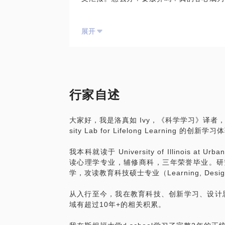
那些道理，“学海无涯苦作舟，书山有路勤为
展开
不。
这其中我们忽略了一条最重要的，就是对于
将不再是一地鸡毛，得到的一定是立竿见影
的学，但是对于学习是什么可能完全一无所
行家自述
个人都能找到自己攀登的捷径，笨和懒都会
大家好，我是洛真如 Ivy，《科学学习》译者，曾任
大部分的人其实生来都是差不多的，那么为
sity Lab for Lifelong Learnin
分，能够在自己手心中掌握的就是方法，用
运用错误的方法，就只能蹉跎一生。
我本科就读于 University of Illinois a
读心理学专业，辅修商科，三年荣誉毕业。研究生就读于
这是为什么我引进《科学学习：斯坦福黄金学习法则》
学，攻读教育科技硕士专业（Learning, Design, 
n）这本书，首作者为斯坦福大学教育学院院长
是经过实验证明的适用于所有人的普世学习
从入行至今，我在教育科技、创新学习、设计
核心学习机制"的课程，因为这门课吸引了
域有超过10年+的相关积累。
师、商业管理者、教师、教育科技工作者，