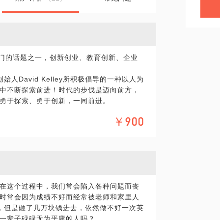
当下最热门的话题之一，创新创业、教育创新、企业
创始人David Kelley所积极倡导的一种以人为
中不断探索前进！时代的步伐是迈向前方，
勇于探索、勇于创新，一同前进。
业容易遭遇：
￥900
能的，或者不知道如何应用于本土环境；
丢掉了细节中的哲学；
表象迷惑。
ty d.school设计思维，启用正确的打开方式；
思维学习方案；
在这个过程中，我们常会陷入各种问题而丧
op。
时常会因为成绩不好而经常被老师和家里人
具体化。毕竟一小时的谈话只能解决一个小问
语，但是砸了几万块钱进去，依然做不好一次英
精确的准备，提升见面效率。期待与你的见
一辈子碌碌无为平庸的人吗？