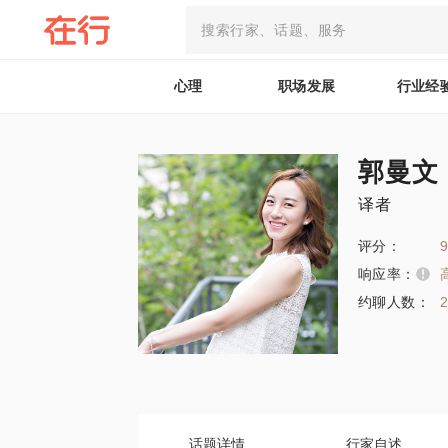
心理
职场发展
行业经
郭曼文
译者
评分：
9
响应率：
约聊人数：
话题详情
行家自述