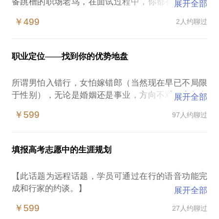
备跳槽的职场老鸟，在面试过程中，你都有可能会为
展开全部
这些问题感到困扰：
￥499
2人约聊过
HR在面试中到底要考察什么？
“自我介绍”该说什么不该说什么？
薪资问题怎么聊？
职业定位——找到你的优势地盘
“自己的优势”实在是找不到啊，问到“劣势”的时候怎么
避重就轻？
所谓男怕入错行，女怕嫁错郎（当然现在早已不局限
“为什么要来本单位”我该怎么回答？
于性别），无论是婚姻还是事业，方向不对，十年白
展开全部
“三到五年的职业规划”没想过怎么办？
费。不清晰的职业定位，带来的就是 “我知道金钱、
这些问题都是面试中常见而又关键的问题。针对你的
￥599
97人约聊过
时间和精力至少有一半被浪费掉了，但问题是，我不
个人背景和实际情况，我们来聊聊那些面试中的关键
知道究竟是哪一半。”
很多人都不清楚自己真正想做什么、能够做什么，工
填报高考志愿中的生涯规划
作上的努力往往是追求理想的工资，但这样的结果往
往是对工作提不起兴趣，也很难得到很好的成长。
【此话题为远程话题，学员可通过在行的语音功能完
如果你是一位求职者，如果你准备去见一个可能支持
成和行家的约谈。】
展开全部
自己的贵人，那么首先问问自己：
作为人生的一次重大决策，高考志愿填报的结果直接
我能让对方快速明白我的需求吗？
￥599
27人约聊过
影响了之后考生四年的学习生活进而决定了其进入职
我能让对方很清晰地了解我的价值吗？