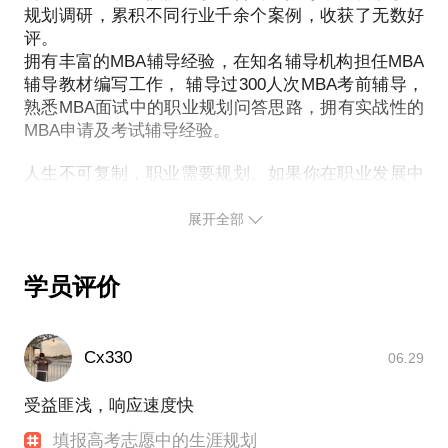
附：部分学科分类列表
规划调研，累积不同行业千余个案例，收获了无数好
职业发展之路遇到了瓶颈……静下心来，给自己和我1
我会帮您：
评。
1、理科类专业：数学、物理、化学、生物、地理、天
个小时。我将通过一些简单易懂的小工具，帮助你在1
1.找到家庭教育的最优方案；
拥有丰富的MBA辅导经验，在知名辅导机构担任MBA
文学、地球物理、大气科学、力学、统计学、环境科
个小时内作出切实有用的职业发展“起点、终点、路
2.切实改善亲子关系；
辅导教材编写工作， 辅导过300人次MBA考前辅导，
学、心理学、统计学等专业
3.把话说到孩子的心里去，实现高效亲子沟通；
熟悉MBA面试中的职业规划问答思路，拥有实战性的
2、工科类专业：力学、自动化类、计算机类、能源动
4.树立孩子积极向上的学习动力；
MBA申请及考试辅导经验。
力类、建筑学、土木工程、电气工程、车辆工程等工
5.发现并消除厌学、叛逆、网瘾、早恋等问题的根
程技术类专业。
人生不可复制，职业需要规划。如果你在职业发展中
源；
3、文史类专业：像汉语言文学、外国语、新闻学、历
遇到任何困惑，我都愿意为你拨开迷雾，寻找前行的
史性、法学、考古学、图书馆学、民族性等专业
展开全部
让孩子更温暖，更有责任感，更愿意和家长平静交
4、社科类专业：如哲学、社会学、社会工作、政治学
流。
与行政学、宗教性、国际政治等专业
让家长在家庭教育中，能抓到最关键，最核心的点，
学员评价
5、经管类专业：工商管理、人力资源管理、国际经济
与贸易、市场营销、行政管理等专业
6、医护类专业：临床医学类、口腔医学类、公共卫生
Cx330
06.29
与预防医学类、药学类、法医学类、护理学类
7、农学类专业：植物生产类、自然保护与环境生态
受益匪浅，响应速度快
类、动物生产类、动物医学类、林学类
填报高考志愿中的生涯规划