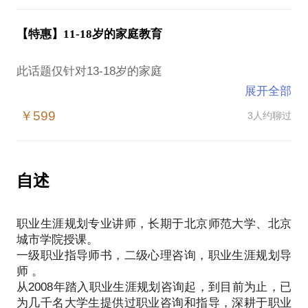
业环境时的起点平台和自身状态。
我希望在对方心中扮演的角色是什么？
虽然“三分成绩，七分志愿”的说法有些过了，但是志
在校生、职场新人容易遇到的问题：
【特惠】11-18岁的家庭教育
愿填报确实是在拿着高考的成绩进行一次重要的人生
大学时光刚刚开始，如何才能更有效率地利用大学时
投资。
光？
此话题仅针对13-18岁的家庭
即将要走入职场，我该怎么选择形形色色的职业？
展开全部
如何平衡分数、学校、专业、天赋、性格、费用、生
在就业问题上，父母与我的意见有矛盾，我应该怎么
那些令青春期父母抓狂的问题：
活状态、就业环境，考生与家长必须认真对待。
￥599
3人约聊过
办？
参加工作有一段时间了，但是总会感觉工作不适合自
厌学、倦学、学习动力低下；
作为一名常年在北京各大高校进行学生生涯指导的生
己，我能做什么？
沉迷手机、早恋；
涯规划师，我可以为你提供:
茫然是必然经历的人生状态，在很多阶段我们都会有
不交流，不听话， 不知感恩；
自述
茫然无措的感受，作为专业的职业规划师，我会通过
焦虑、暴怒，情绪不稳定；
高考志愿填报的生涯发展策略
自身的专业优势和职场经历，统合多个行业、职业、
不知为何学习，迷茫无助。
如何从考生未来职业发展角度选择学校与专业
企业类型的知识，综合来自家庭、兴趣、特长、学历
职业生涯规划专业讲师，长期于北京师范大学、北京
专业的就业实际情况和行业发展的形势
等多方面的考量，摒弃掉无益的思维束缚，为你找到
城市学院授课。
如果您苦恼于这些问题，不知从何做起，
家长与考生的意见发生矛盾时，不同的“正确”标准 (志
一级职业指导师书，二级心理咨询，职业生涯规划导
自身的市场价值与能够发挥自身优势的职场角色，给
或者忙于工作，不能长时间陪伴孩子，又希望和孩子
向、就业、深造、录取、兼顾）
师 。
出清晰的脉络，咨询时间是短暂的，但相信带给你有
保持亲密关系，
从2008年踏入职业生涯规划咨询起，到目前为止，已
效的思考方式是延展在生活中的。
甚至是父母之间，与长辈之间的教育意见不能统一。
为几千名大学生提供过职业咨询和指导，深耕于职业
如果你正在发愁找怎样的工作，纠结要不要换工作，