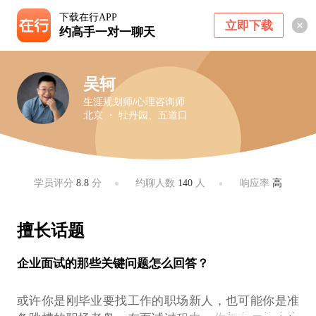
下载在行APP
立即下载
约高手一对一聊天
吴轲
生涯规划师/心理咨询师
北京 ・ 牡丹园、五道口
学员评分
8.8
分
约聊人数
140
人
响应率
高
擅长话题
企业面试的那些关键问题怎么回答？
或许你是刚毕业要找工作的职场新人，也可能你是准