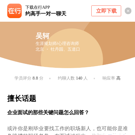
下载在行APP
立即下载
约高手一对一聊天
吴轲
生涯规划师/心理咨询师
北京 ・ 牡丹园、五道口
学员评分
8.8
分
约聊人数
140
人
响应率
高
擅长话题
企业面试的那些关键问题怎么回答？
或许你是刚毕业要找工作的职场新人，也可能你是准