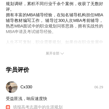
附：部分学科分类列表
规划调研，累积不同行业千余个案例，收获了无数好
职业发展之路遇到了瓶颈……静下心来，给自己和我1
我会帮您：
评。
1、理科类专业：数学、物理、化学、生物、地理、天
个小时。我将通过一些简单易懂的小工具，帮助你在1
1.找到家庭教育的最优方案；
拥有丰富的MBA辅导经验，在知名辅导机构担任MBA
文学、地球物理、大气科学、力学、统计学、环境科
个小时内作出切实有用的职业发展“起点、终点、路
2.切实改善亲子关系；
辅导教材编写工作， 辅导过300人次MBA考前辅导，
学、心理学、统计学等专业
3.把话说到孩子的心里去，实现高效亲子沟通；
熟悉MBA面试中的职业规划问答思路，拥有实战性的
2、工科类专业：力学、自动化类、计算机类、能源动
4.树立孩子积极向上的学习动力；
MBA申请及考试辅导经验。
力类、建筑学、土木工程、电气工程、车辆工程等工
5.发现并消除厌学、叛逆、网瘾、早恋等问题的根
程技术类专业。
人生不可复制，职业需要规划。如果你在职业发展中
源；
3、文史类专业：像汉语言文学、外国语、新闻学、历
遇到任何困惑，我都愿意为你拨开迷雾，寻找前行的
史性、法学、考古学、图书馆学、民族性等专业
展开全部
让孩子更温暖，更有责任感，更愿意和家长平静交
4、社科类专业：如哲学、社会学、社会工作、政治学
流。
与行政学、宗教性、国际政治等专业
让家长在家庭教育中，能抓到最关键，最核心的点，
学员评价
5、经管类专业：工商管理、人力资源管理、国际经济
与贸易、市场营销、行政管理等专业
6、医护类专业：临床医学类、口腔医学类、公共卫生
Cx330
06.29
与预防医学类、药学类、法医学类、护理学类
7、农学类专业：植物生产类、自然保护与环境生态
受益匪浅，响应速度快
类、动物生产类、动物医学类、林学类
填报高考志愿中的生涯规划