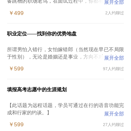
备跳槽的职场老鸟，在面试过程中，你都有可能会为
展开全部
这些问题感到困扰：
￥499
2人约聊过
HR在面试中到底要考察什么？
“自我介绍”该说什么不该说什么？
薪资问题怎么聊？
职业定位——找到你的优势地盘
“自己的优势”实在是找不到啊，问到“劣势”的时候怎么
避重就轻？
所谓男怕入错行，女怕嫁错郎（当然现在早已不局限
“为什么要来本单位”我该怎么回答？
于性别），无论是婚姻还是事业，方向不对，十年白
展开全部
“三到五年的职业规划”没想过怎么办？
费。不清晰的职业定位，带来的就是 “我知道金钱、
这些问题都是面试中常见而又关键的问题。针对你的
￥599
97人约聊过
时间和精力至少有一半被浪费掉了，但问题是，我不
个人背景和实际情况，我们来聊聊那些面试中的关键
知道究竟是哪一半。”
很多人都不清楚自己真正想做什么、能够做什么，工
填报高考志愿中的生涯规划
作上的努力往往是追求理想的工资，但这样的结果往
往是对工作提不起兴趣，也很难得到很好的成长。
【此话题为远程话题，学员可通过在行的语音功能完
如果你是一位求职者，如果你准备去见一个可能支持
成和行家的约谈。】
展开全部
自己的贵人，那么首先问问自己：
作为人生的一次重大决策，高考志愿填报的结果直接
我能让对方快速明白我的需求吗？
￥599
27人约聊过
影响了之后考生四年的学习生活进而决定了其进入职
我能让对方很清晰地了解我的价值吗？