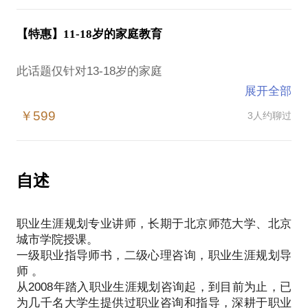
业环境时的起点平台和自身状态。
我希望在对方心中扮演的角色是什么？
虽然“三分成绩，七分志愿”的说法有些过了，但是志
在校生、职场新人容易遇到的问题：
【特惠】11-18岁的家庭教育
愿填报确实是在拿着高考的成绩进行一次重要的人生
大学时光刚刚开始，如何才能更有效率地利用大学时
投资。
光？
此话题仅针对13-18岁的家庭
即将要走入职场，我该怎么选择形形色色的职业？
展开全部
如何平衡分数、学校、专业、天赋、性格、费用、生
在就业问题上，父母与我的意见有矛盾，我应该怎么
那些令青春期父母抓狂的问题：
活状态、就业环境，考生与家长必须认真对待。
￥599
3人约聊过
办？
参加工作有一段时间了，但是总会感觉工作不适合自
厌学、倦学、学习动力低下；
作为一名常年在北京各大高校进行学生生涯指导的生
己，我能做什么？
沉迷手机、早恋；
涯规划师，我可以为你提供:
茫然是必然经历的人生状态，在很多阶段我们都会有
不交流，不听话， 不知感恩；
自述
茫然无措的感受，作为专业的职业规划师，我会通过
焦虑、暴怒，情绪不稳定；
高考志愿填报的生涯发展策略
自身的专业优势和职场经历，统合多个行业、职业、
不知为何学习，迷茫无助。
如何从考生未来职业发展角度选择学校与专业
企业类型的知识，综合来自家庭、兴趣、特长、学历
职业生涯规划专业讲师，长期于北京师范大学、北京
专业的就业实际情况和行业发展的形势
等多方面的考量，摒弃掉无益的思维束缚，为你找到
城市学院授课。
如果您苦恼于这些问题，不知从何做起，
家长与考生的意见发生矛盾时，不同的“正确”标准 (志
一级职业指导师书，二级心理咨询，职业生涯规划导
自身的市场价值与能够发挥自身优势的职场角色，给
或者忙于工作，不能长时间陪伴孩子，又希望和孩子
向、就业、深造、录取、兼顾）
师 。
出清晰的脉络，咨询时间是短暂的，但相信带给你有
保持亲密关系，
从2008年踏入职业生涯规划咨询起，到目前为止，已
效的思考方式是延展在生活中的。
甚至是父母之间，与长辈之间的教育意见不能统一。
为几千名大学生提供过职业咨询和指导，深耕于职业
如果你正在发愁找怎样的工作，纠结要不要换工作，