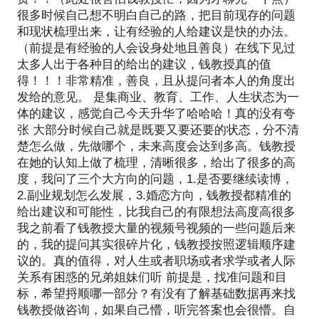
很多时候自己想不明白自己的路，把目前现存的问题
和现状梳理出来，让有经验的人给建议是快的办法。
（前提是有经验的人会设身处地且善良）在线下见过
太多人出于各种目的给出的建议，钱教授真的值
得！！！非常精准，善良，且从提问者本人的角度出
发给的意见。 是集商业、教育、工作、人生状态为一
体的建议，感觉自己今天升华了哈哈哈！真的没有夸
张 大部分时候自己就是既要又要还要的状态，分不清
楚怎么做，先做哪个，未来高度会达到多高。钱教授
在她的认知上做了梳理，清晰很多，给出了很多的高
度，我问了三个大方向的问题，1.是否要继续读博，
2.副业规划怎么发展，3.婚恋方向，钱教授都精准的
给出建议和可能性，比我自己的有限想法高度高很多
我之前看了钱教授大量的视频号视频的一些问题后来
的，我的提问其实很碎片化，钱教授按照逻辑顺序建
议的。真的值得，对人生或者职场或者求学或者人际
关系有困惑的兄弟姐妹们听 前提是，找准问题和目
标，希望捋顺哪一部分？有没有了解基础数据再来找
钱教授做咨询，如果自己懵，听完答案也会很懵。自