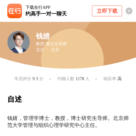
下载在行APP
立即下载
约高手一对一聊天
钱婧
教授 博士生导师
北京 ・ 北京
学员评分
9.3
分
约聊人数
1178
人
响应率
高
自述
钱婧，管理学博士，教授，博士研究生导师。北京师
范大学管理与组织心理学研究中心主任。