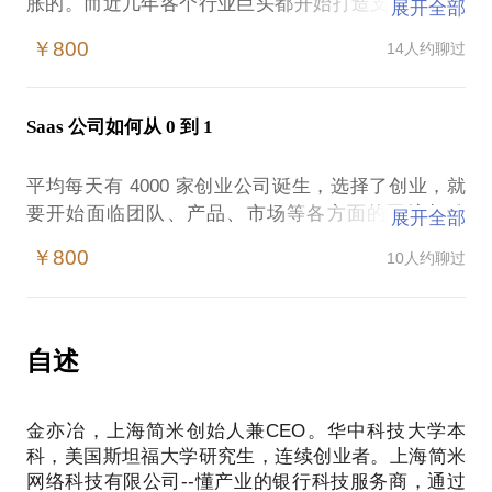
胀的。而近几年各个行业巨头都开始打造支付体系，
展开全部
表面看起来是支付行业火了，背后其实是一场互联网
￥800
14人约聊过
格局的天山王之战。
对于 IM 或者 SNS 型的公司，游戏是最为常见的变现
模式，而且利润颇丰，比如现在的腾讯游戏和曾经的
Saas 公司如何从 0 到 1
Zynga。但这种盈利模式的结构性脆弱也在某种程度
上制约了公司的进一步发展和资本市场的长线看好。
平均每天有 4000 家创业公司诞生，选择了创业，就
于是寻找新的爆发点，成为了这类公司的重要议题，
要开始面临团队、产品、市场等各方面的困境与难
展开全部
而这次大家似乎都把眼光投向了支付行业。微信支付
题。因此诸多创业公司的创始人或 CEO往往容易遭遇
的横空出世挑战了支付宝在国内支付行业的地位。去
￥800
10人约聊过
这些问题：
年「打的大战」的后面其实是两家支付产品的短兵相
创业公司首批员工该招什么样的人才？
接。而一个微信红包让那些从来不绑卡消费的人瞬间
在产品有一个雏形后，怎样开始分辨客户的强需求和
成为微信支付的用户，也让人们见识了 IM 病毒传播
伪需求？
自述
的威力。
不懂怎样去开拓市场。
我在移动支付领域浸润多年，可以从全局的角度来看
我从斯坦福毕业后，一直在支付行业创业。2014 年从
待目前的移动支付市场——
金亦冶，上海简米创始人兼CEO。华中科技大学本
0 开始做 Ping++，这是一个 To B 的产品，2 年内服
iOS 和 Android 在移动领域的比拼：Apple Pay，
科，美国斯坦福大学研究生，连续创业者。上海简米
务了 9000 家签约客户，对创业公司从 0 到 1 再到
Google Wallet；
网络科技有限公司--懂产业的银行科技服务商，通过
100 的过程有丰富的理论和实战经验。我可以在约见