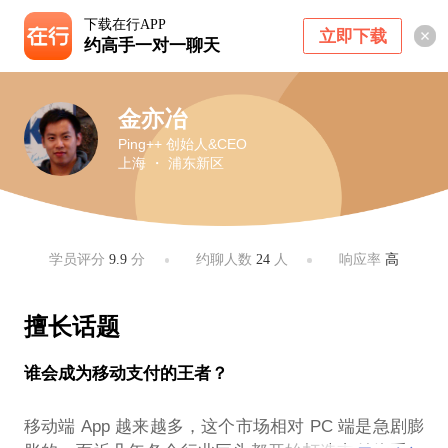
下载在行APP
立即下载
约高手一对一聊天
金亦冶
Ping++ 创始人&CEO
上海 ・ 浦东新区
学员评分
9.9
分
约聊人数
24
人
响应率
高
擅长话题
谁会成为移动支付的王者？
移动端 App 越来越多，这个市场相对 PC 端是急剧膨