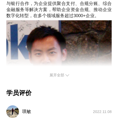
怎样看待从电商拆分出来的宝们？
与银行合作，为企业提供聚合支付、合规分账、综合
中与你分享：
IM 集体转向支付的野心，从微信，Facebook，
金融服务等解决方案，帮助企业资金合规、推动企业
教你核心团队的组建该按什么标准来招每一个人；
Twitter，Snapchat说起；
教你通过哪几点来得到真实的客户需求；
零售商在支付领域的反击：星巴克、沃尔玛、万
Saas 公司怎么从 0 开始做市场。
达……；
PS.在选择与我见面前，请把你的问题更具体化。毕
支付行业的颠覆者：Square， Stripe，Affirm，
竟一小时的谈话只能解决一个小问题。请把你的问题
提前发给我，方便我做更精确的准备，提升见面效
展开全部
学员评价
琪敏
2022.11.08