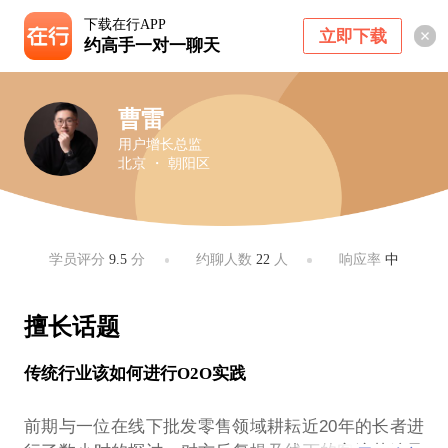
下载在行APP
立即下载
约高手一对一聊天
曹雷
用户增长总监
北京 ・ 朝阳区
学员评分
9.5
分
约聊人数
22
人
响应率
中
擅长话题
传统行业该如何进行O2O实践
前期与一位在线下批发零售领域耕耘近20年的长者进