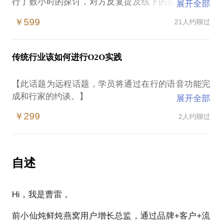
行了数小时的探讨，对方反复提及线下的客流萎缩导
展开全部
致销售增长达不到预期，租金与人工成本逐步走高，
￥599
21人约聊过
盈利水平下降。抛开商场越开越多分散了客流这个话
题不说，我们都明显的感受到网络销售对于实体零售
的冲击。同时我们也看到，在 2014年很多传统企业
传统行业该如何进行O2O实践
视“触网”为一根救命稻草，更有所谓“O2O是找死，不
O2O是等死”的言论广为流传。
【此话题为远程话题，学员将通过在行的语音功能完
关于O2O的定义众说纷纭。通过多年线下零售与B2C
成和行家的约谈。】
展开全部
的经验总结，我认为，通过互联网的便利性获取对品
前期与一位在线下批发零售领域耕耘近20年的长者进
牌感兴趣的人群的关注，进而搭建活跃的大会员社
￥299
2人约聊过
行了数小时的探讨，对方反复提及线下的客流萎缩导
区，最终设计基于移动互联网技术的各种线上线下场
致销售增长达不到预期，租金与人工成本逐步走高，
景（过去我们叫接触点）达成销售或口碑传播，才应
盈利水平下降。抛开商场越开越多分散了客流这个话
该是所谓O2O的精华所在。在这背后还蕴含着整个供
题不说，我们都明显的感受到网络销售对于实体零售
自述
应链数字化的问题，所以O2O也是实现大数据的一个
的冲击。同时我们也看到，在 2014年很多传统企业
重要手段。
视“触网”为一根救命稻草，更有所谓“O2O是找死，不
传统企业在享受了多年来高速增长的人口红利之后，
Hi，我是曹雷，
O2O是等死”的言论广为流传。
目前已经开始明白基于数据的精益化运营的重要性，
关于O2O的定义众说纷纭。通过多年线下零售与B2C
所以我认为接下来始势必会迎来一波传统企业大力进
前小仙炖鲜炖燕窝用户增长总监，通过品牌+客户+流
的经验总结，我认为，通过互联网的便利性获取对品