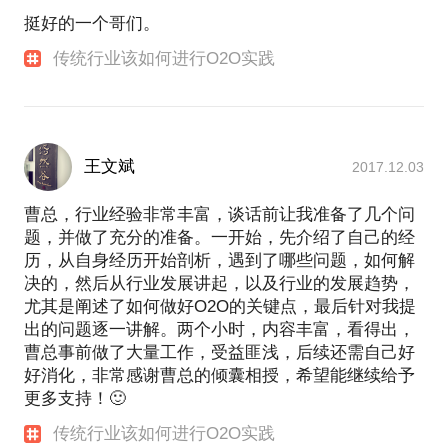
家能够在沃尔玛使用微信支付，就是我们团队经过艰
挺好的一个哥们。
根据您的产品或服务，跟您共同来策划基于互联网的
苦努力的成果。
运营方式；
传统行业该如何进行O2O实践
如果合适，我甚至可以提供一些跨界合作的人脉或资
两家目标人群完全不同，在各自领域处于顶端的零售
源。
企业，让我对零售有了深刻的理解和体验。创业让我
通过不断实战和试错参悟到了线上线下融合的痛点和
希望您已经把自己在O2O中想要达到的目的思考的比
突破点。
较清楚，我们高效沟通；也希望您是一个有意思，或
王文斌
2017.12.03
我一直认为用心做好顾客需要的好产品才是真正能够
传播爱与美的事业，能够让内心得到平静。希望也能
曹总，行业经验非常丰富，谈话前让我准备了几个问
遇到抱有相同想法的你。
题，并做了充分的准备。一开始，先介绍了自己的经
历，从自身经历开始剖析，遇到了哪些问题，如何解
决的，然后从行业发展讲起，以及行业的发展趋势，
尤其是阐述了如何做好O2O的关键点，最后针对我提
出的问题逐一讲解。两个小时，内容丰富，看得出，
曹总事前做了大量工作，受益匪浅，后续还需自己好
好消化，非常感谢曹总的倾囊相授，希望能继续给予
更多支持！🙂
传统行业该如何进行O2O实践