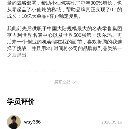
军O2O市场的时期。
量的战略部署，帮助小仙炖实现了每年300%增长，也
牌感兴趣的人群的关注，进而搭建活跃的大会员社
如果您是传统企业的市场销售管理人员，正在苦苦推
从零起盘了小仙炖的私域，帮助品牌真正实现了0-1的
区，最终设计基于移动互联网技术的各种线上线下场
进自己的线上线下融合相关的项目；
成长：10亿大单品+客户稳定复购。
景（过去我们叫接触点）达成销售或口碑传播，才应
如果您是企业负责人，现在希望在线上做一些尝试，
该是所谓O2O的精华所在。在这背后还蕴含着整个供
我此前先后供职于中国大陆规模最大的名表零售集团
乃至基于互联网进行转型；
应链数字化的问题，所以O2O也是实现大数据的一个
亨吉利世界名表中心以及世界500强第一沃尔玛。再
如果您希望基于O2O进行一番创业；
后来一个创业的机会摆在我的面前，喜欢折腾的我选
重要手段。
我可以为您提供这些帮助：
择了挑战，并且用3年时间将公司的品牌做到品类第一
传统企业在享受了多年来高速增长的人口红利之后，
汇总过去接触过的案例跟自己在O2O实施过程中走过
之后退出。
目前已经开始明白基于数据的精益化运营的重要性，
的弯路，帮您跳过一些大坑和雷区；
所以我认为接下来始势必会迎来一波传统企业大力进
根据您的产品或服务，跟您共同来策划基于互联网的
军O2O市场的时期。
我喜欢跟人打交道，喜欢交不同的朋友，本打算从事
运营方式；
如果您是传统企业的市场销售管理人员，正在苦苦推
HR相关的工作，结果却误打误撞的走进了销售管理领
如果合适，我甚至可以提供一些跨界合作的人脉或资
展开全部
进自己的线上线下融合相关的项目；
域。在亨吉利接近6年的时光，我先后负责了300家门
源。
如果您是企业负责人，现在希望在线上做一些尝试，
店的会员管理、实体门店管理、微信公众号运营、新
希望您已经把自己在O2O中想要达到的目的思考的比
品牌孵化、电子商务等业务，最后全面负责搭建集团
乃至基于互联网进行转型；
学员评价
较清楚，我们高效沟通；也希望您是一个有意思，或
基于腕表售后市场的O2O平台。
如果您希望基于O2O进行一番创业；
我可以为您提供这些帮助：
后来在沃尔玛，主要负责沃尔玛大卖场的智慧零售解
汇总过去接触过的案例跟自己在O2O实施过程中走过
wsy366
2018.05.16
决方案与数字化营销创新。举个小小的例子，今天大
的弯路，帮您跳过一些大坑和雷区；