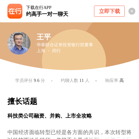
下载在行APP
立即下载
约高手一对一聊天
王平
华泰联合证券投资银行部董事
上海 ・ 闵行
学员评分
9.6
分
约聊人数
11
人
响应率
高
擅长话题
科技类公司融资、并购、上市全攻略
中国经济面临转型已经是各方面的共识，本次转型将