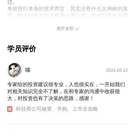
中，如何对企业组织结构、股权结构等进行调整，新
过。
单就投行本身的技术而言，其实没有什么太神秘的东
三板挂牌后，如何通过IPO或并购与创业板和主板衔
西，刚入行的年轻人积累个两三年，技术层面的东西
接；
基本也就知道了。以后靠的主要是经验和积累，更重
首次公开发行（IPO）：结合证券市场监管取向以及
展开全部
要的还是为人处世，能否得到他人的认可，能否帮助
资本市场整体状况，为企业IPO提供建议，例如怎样
企业家整合各方面的金融资源。
选择合适的上市板块，怎样选择发行时机，IPO前怎
所谓“问道有先后”，作为一个先一步“问道”的投行老
样引入战略投资者；
学员评价
并购：根据证券市场对各类企业的认知，以及各个行
业的实际情况，为收购方或被收购方提供专业意见，
例如怎样设计交易结构，怎样避免交易条款中可能存
喵
2024.08.12
在的陷阱，怎样设计业绩对赌条款；
专家给的投资建议很专业，人也很实在，一开始我们
再融资：着眼于资本市场的资金状况，以及上市公司
对相关知识完全不了解，在和专家的沟通中收获很
的实际需求，为上市后的后续融资提供建议，例如怎
大，对投资也有了决策的思路，感谢！
样寻找潜在投资者，怎样设计融资方案，怎样选择发
行时机。
科技类公司融资、并购、上市全攻略