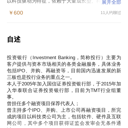
以科技驱动为特征，依赖于大量成长型、科技类公司
展开全部
的蓬勃发展。这些公司的基本特征是轻资产、高投
￥600
11人约聊过
入、高风险、高回报，更加适合利用资本市场所提供
的各种工具进行融资和并购活动，也是资本市场所青
睐的理想投资标的。
本人于2005年开始从事投资银行业务，曾经主持多家
自述
公司的IPO、并购及再融资项目，所服务的客户以科
技类公司为主，目前任职于华泰联合证券投资银行部
投资银行（Investment Banking，简称投行）主要为
TMT行业组。在从事投资银行业务之前，曾任职于国
客户提供与资本市场相关的各类金融服务，具体业务
内知名软件公司，对科技类公司具有直接的工作经
包括IPO、并购、再融资等，目前国内迅速发展的新
验。
三板也是投行业务的重点之一。
我可以在以下方面与你分享我的经验：
本人于2005年加入国信证券投资银行部，于2015年加
整体资本规划：涵盖企业全生命周期，分析企业在不
入华泰联合证券投资银行部，目前为TMT行业组董
同阶段所应进行的金融活动，例如怎样引入不同偏好
事。
的投资者，怎样设计融资架构，怎样为未来不同阶段
曾担任多个融资项目保荐代表人；
的资本运作打好基础；
曾主持多个IPO、并购、上市公司再融资项目，所完
新三板挂牌：根据企业目前实际经营情况，为新三板
成的项目以科技类公司为主，包括软件、硬件及互联
挂牌及后续资本运作提供建议，例如新三板挂牌过程
网公司，其中多个项目获得证监会发审会无条件通