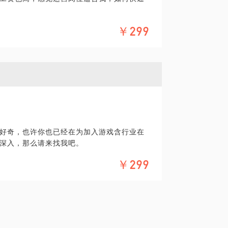
运营相关题目我不知如何回答怎么办？
￥299
和我想的不一样呢，感觉好迷茫怎么办？
意为每一位同学解决，初入职场岗位的选择
我的建议你可能会重新认知运营或者有了新
好奇，也许你也已经在为加入游戏含行业在
深入，那么请来找我吧。
￥299
讨。