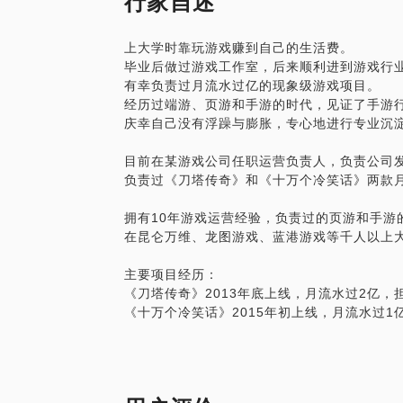
行家自述
目前正在从事其他岗位，想转行游戏行业，
受别人委托，调研游戏产业链相关信息。
上大学时靠玩游戏赚到自己的生活费。
投资游戏公司及相关产业探讨。
毕业后做过游戏工作室，后来顺利进到游戏行
等等......
有幸负责过月流水过亿的现象级游戏项目。
经历过端游、页游和手游的时代，见证了手游
你的问题我一定知无不言，希望您能通过和
庆幸自己没有浮躁与膨胀，专心地进行专业沉
目前在某游戏公司任职运营负责人，负责公司
负责过《刀塔传奇》和《十万个冷笑话》两款
拥有10年游戏运营经验，负责过的页游和手游
在昆仑万维、龙图游戏、蓝港游戏等千人以上
主要项目经历：
《刀塔传奇》2013年底上线，月流水过2亿，
《十万个冷笑话》2015年初上线，月流水过1