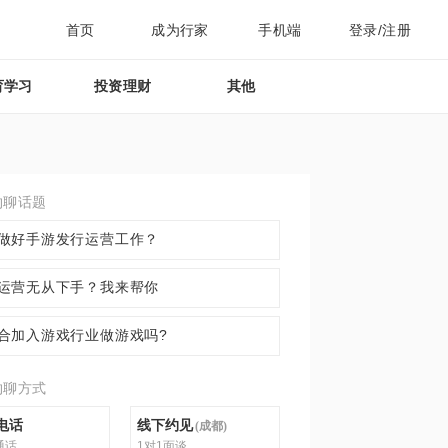
首页
成为行家
手机端
登录/注册
育学习
投资理财
其他
约聊话题
做好手游发行运营工作？
运营无从下手？我来帮你
合加入游戏行业做游戏吗?
约聊方式
电话
线下约见
(
成都
)
通话
1对1面谈