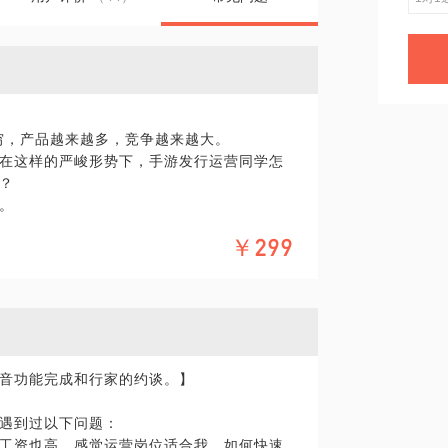
穷，产品越来越多，竞争越来越大。
在这样的严峻形势下，手游发行运营同学怎
？
。
￥299
？
音功能完成和行家的约谈。】
化一下：）。毕竟，一小时的谈话只能解决一个
遇到过以下问题：
我，方便我做更充足的准备，提升见面效
工资也高，感觉运营岗位适合我，如何快速