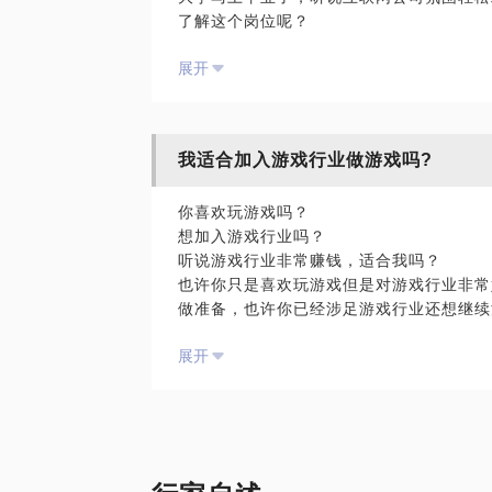
了解这个岗位呢？
去心仪的公司面试运营岗位时，面试官问我
展开
终于开始运营岗位实习了，为什么运营岗位
那就请找我吧。
我适合加入游戏行业做游戏吗?
以上的问题在我以往工作中都遇到过并且乐
至关重要，运营岗位究是不是适合你，听了
你喜欢玩游戏吗？
的启发。
想加入游戏行业吗？
听说游戏行业非常赚钱，适合我吗？
此话题，我将为你提供以下方面的解答：
也许你只是喜欢玩游戏但是对游戏行业非常
互联网运营基础职责及日常工作普及。
做准备，也许你已经涉足游戏行业还想继续
求职互联网运营如何快速了解及学习。
互联网公司运营面试题目拆解分析。
展开
我将为你解答：
初入运营，迷茫期指导及合理化建议。
喜欢玩游戏究竟适不适合进入游戏行业。
运营岗位如何系统化的学习及成长。
游戏公司职业发展和未来空间。
一般游戏公司的管理架构是怎样的。
游戏行业如今产业链分布及未来发展趋势探
或者，