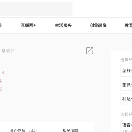
验
互联网+
生活服务
创业融资
教
成都
选择
怎样
.8
高
想做
62
我适
选择
语音
用户评价
（44）
常见问题
1对1