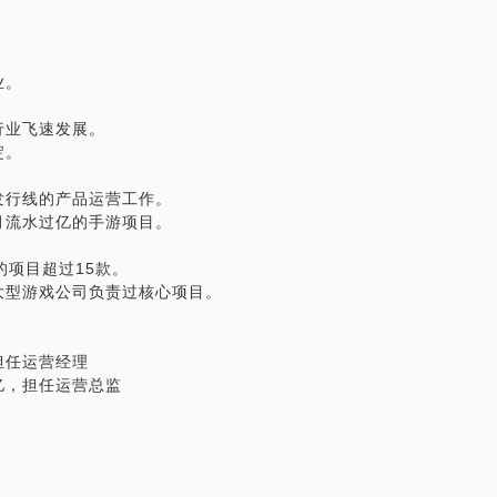
寻求一些有效建议。
业。
行业飞速发展。
我的沟通能够加深游戏行业的了解。
淀。
发行线的产品运营工作。
月流水过亿的手游项目。
的项目超过15款。
大型游戏公司负责过核心项目。
担任运营经理
亿，担任运营总监