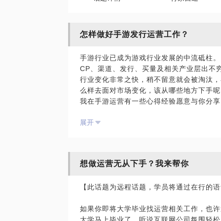
怎样做好手游发行运营工作？
手游行业已成为游戏行业发展的中流砥柱。
CP、渠道、发行、买量及相关产业层出不
行业变化非常之快，稍不留意就会被淘汰，
么样去面对市场变化，该从哪些地方下手呢
我在手游运营有一些心得经验愿意与你分享
展开
愿意与你分享的内容包括：
发行运营如何对手游选品及评测？
如何制定运营计划？
如何规划版本运营、活动运营以及数据运营
想做运营无从下手？我来帮你
怎样做好游戏精细化运营？
其他与手游运营相关的内容。
【此话题为远程话题，学员将通过在行的语
PS.在选择与我见面前，请把你的问题细
如果你即将大学毕业找运营相关工作，也许
小问题。如果可以，请把你的问题提前发给
大学马上毕业了，听说互联网公司氛围轻松
率。期待与您的见面。