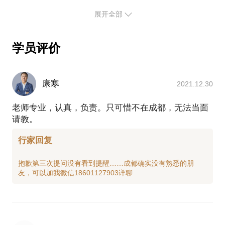
巴西柔术的本质是什么，它为什么能成为最强徒手格
事。
展开全部
斗术；
如果你决定参与此课程，我希望你：
练习巴西柔术对于身体有哪些要求，你是否适合训练
身体健康，没有传染病和心血管疾病；
巴西柔术；
学员评价
不排斥身体接触；
重点：巴西柔术的整个技术体系的系统讲解，带你浏
穿着没有坚硬和尖锐部件的、便于运动的服装（例如
览The big picture，为你规划未来的学习路径（这也是
T恤+运动短裤/长裤，不能有拉链）。
你在训练馆学不到的），保证你在后续的学习中始终
康寒
2021.12.30
另外，欢迎搭伴前来，最多三人，不额外收费。如果
保有明确的目标和计划；
选择我提供的场地，地点在北京市朝阳区望京东园七
老师专业，认真，负责。只可惜不在成都，无法当面
在正式开始训练之前你需要具备的前置技能；
区7-6。
请教。
基础的攻防体系和具有代表性的降服技术；
其它在训练馆学不到的个人经验、教训以及有趣的故
行家回复
事。
如果你决定参与此课程，我希望你：
抱歉第三次提问没有看到提醒……成都确实没有熟悉的朋
身体健康，没有传染病和心血管疾病；
不排斥身体接触；
穿着没有坚硬和尖锐部件的、便于运动的服装（例如
T恤+运动短裤/长裤，不能有拉链）。
虽然我不可能用一两个小时的时间就让你成为巴西柔