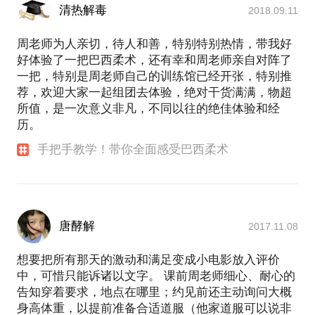
清热解毒
术的高手，但我可以保证的是，你能在这节课上获得
2018.09.11
对于巴西柔术最准确直观的认识，并且如果你有志于
周老师为人亲切，待人和善，特别特别热情，带我好
在这门武术上深入学习，这节课会给你节约大量的时
好体验了一把巴西柔术，还有幸和周老师亲自对阵了
间和精力，避免你走我曾经走过的弯路。
一把，特别是周老师自己的训练馆已经开张，特别推
荐，欢迎大家一起组团去体验，绝对干货满满，物超
所值，是一次意义非凡，不同以往的绝佳体验和经
历。
手把手教学！带你全面感受巴西柔术
唐酵解
2017.11.08
想要把所有那天的激动和满足变成小电影放入评价
中，可惜只能诉诸以文字。 课前周老师细心、耐心的
告知穿着要求，地点在哪里；约见前还主动询问大概
身高体重，以提前准备合适道服（他家道服可以说非