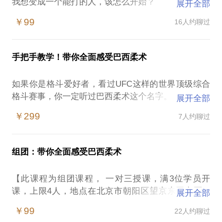
我想变成一个能打的人，该怎么开始？
展开全部
防身自卫学什么格斗技能最有效？
￥99
16人约聊过
散打和泰拳谁厉害，练泰拳会折寿吗？
楼下健身房的散打课能去吗？是不是骗人的？
我身体瘦弱/是个胖子，我还能练格斗吗？
手把手教学！带你全面感受巴西柔术
……
对于普通人来说，想要得到这些问题的答案其实是挺
如果你是格斗爱好者，看过UFC这样的世界顶级综合
困难的，网络上的信息零散不成体系，现实中又存在
格斗赛事，你一定听过巴西柔术这个名字。
展开全部
很多利用信息不对等欺骗新人的教练。除非身边有一
如果你曾经好奇巴西柔术是什么，那你一定知道巴西
个真正懂行的朋友，否则踏入这个圈子的第一次尝试
￥299
7人约聊过
柔术是如何在早期无限制格斗比赛中大杀四方，横扫
很可能会「摸错门」。
一切武术流派的。
作为一个长期练习现代格斗技术的人，我带领我身边
但是当你真正想去了解、学习的时候，又会发现有很
很多朋友接触了格斗圈，其中也有不少人就此开始训
组团：带你全面感受巴西柔术
多问题：
练，成为了这项运动的深度爱好者。同样的，如果你
不确定这项运动是否真的适合自己；
也有同样的需求，我可以帮助你（包括但不限于以下
【此课程为组团课程， 一对三授课，满3位学员开
国内的场馆教练良莠不齐，不知道应该去哪一家；
内容）：
课，上限4人，地点在北京市朝阳区望京东园七区7-
展开全部
国内柔术教练基本全是外国人，巴西柔术的术语又非
解答你关于武术格斗的各种疑惑，澄清关于武术格斗
6】
常多，语言不通，上课听不懂；
￥99
22人约聊过
的各种流言；
如果你是格斗爱好者，看过UFC这样的世界顶级综合
大部分训练馆不会单独给新人安排入门课程，跟着老