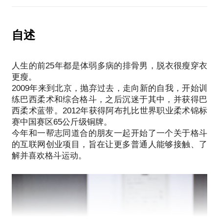
教你看懂格斗比赛，欣赏各种流派比赛的精彩之处；
格斗赛事，你一定听过巴西柔术这个名字。
学员一起上课，学得云里雾里；
针对不同目的，给你推荐与之相匹配的格斗技能，为
如果你曾经好奇巴西柔术是什么，那你一定知道巴西
……
你推荐适合的训练馆，确保你在习武之路上少走弯
柔术是如何在早期无限制格斗比赛中大杀四方，横扫
自述
总之，如果你对巴西柔术有强烈的好奇，或者你已经
路。
一切武术流派的。
打算要深入学习，甚至是你已经开始在某馆训练，但
但是当你真正想去了解、学习的时候，又会发现有很
是每次上课都有一种摸不着头脑的感觉，那这节课就
人生的前25年都是体弱多病的排骨男，脱衣很瘦穿衣
多问题：
非常适合你，我会在一个半小时到两个小时的时间内
更瘦。
不确定这项运动是否真的适合自己；
通过亲身演示来讲解：
2009年来到北京，抛弃过去，走向新的自我，开始训
国内的场馆教练良莠不齐，不知道应该去哪一家；
巴西柔术的本质是什么，它为什么能成为最强徒手格
练巴西柔术和综合格斗，之后沉迷于其中，并获得巴
国内柔术教练基本全是外国人，巴西柔术的术语又非
斗术；
西柔术蓝带。2012年获得阿布扎比世界职业柔术锦标
常多，语言不通，上课听不懂；
练习巴西柔术对于身体有哪些要求，你是否适合训练
赛中国赛区65公斤级铜牌。
大部分训练馆不会单独给新人安排入门课程，跟着老
巴西柔术；
今年和一帮志同道合的朋友一起开始了一个关于格斗
学员一起上课，学得云里雾里；
的互联网创业项目，旨在让更多普通人能够接触、了
重点：巴西柔术的整个技术体系的系统讲解，带你浏
……
解并喜欢格斗运动。
览The big picture，为你规划未来的学习路径（这也是
总之，如果你对巴西柔术有强烈的好奇，或者你已经
你在训练馆学不到的），保证你在后续的学习中始终
打算要深入学习，甚至是你已经开始在某馆训练，但
保有明确的目标和计划；
是每次上课都有一种摸不着头脑的感觉，那这节课就
在正式开始训练之前你需要具备的前置技能；
非常适合你，我会在一个半小时到两个小时的时间内
基础的攻防体系和具有代表性的降服技术；
通过亲身演示来讲解：
其它在训练馆学不到的个人经验、教训以及有趣的故