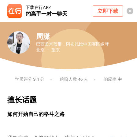
下载在行APP
立即下载
约高手一对一聊天
周潇
巴西柔术蓝带，阿布扎比中国赛区铜牌
北京 ・ 望京
学员评分
9.4
分
约聊人数
46
人
响应率
中
擅长话题
如何开始自己的格斗之路