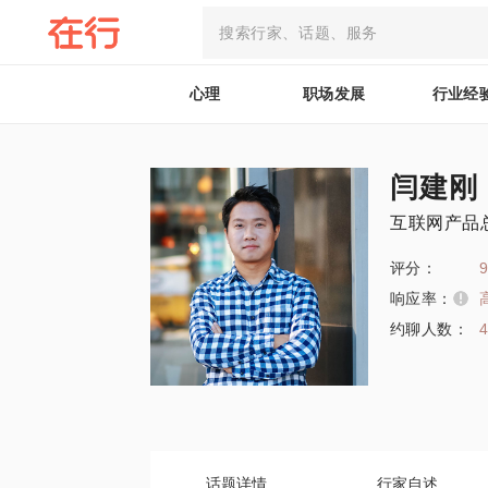
心理
职场发展
行业经
闫建刚
互联网产品
评分：
9
响应率：
约聊人数：
话题详情
行家自述