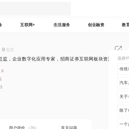
验
互联网+
生活服务
创业融资
教
北京
选择
总监，企业数字化应用专家，招商证券互联网板块资深顾问
传统
.6
高
汽车
43
关于
除了
一个
用户评价
（26）
常见问题