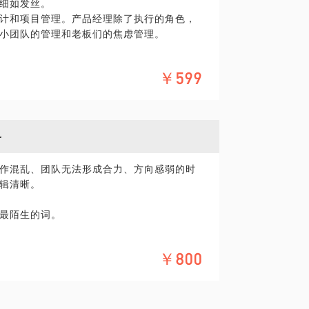
细如发丝。
计和项目管理。产品经理除了执行的角色，
小团队的管理和老板们的焦虑管理。
￥599
时间都不算多。
，客观评估。
略
作混乱、团队无法形成合力、方向感弱的时
辑清晰。
最陌生的词。
略？
作
￥800
有其他办法了吗？
问题，也导致了企业的一些现状：部门工作
策略