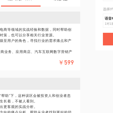
选择
语音
1对1
电商等领域的实战经验和数据，同时帮助创
对策，也可以分享相关行业资源。
级至用户的角色，寻找行业的需求痛点和产
营商业务、应用商店、汽车互联网数字营销产
经验，熟知产品规划、开发流程和运营模型。
￥599
计完整的产品和业务路线。4年运营商增值业
深度参与多项中国电信3G业务手机客户端产
验，熟悉办事处的筹备和管理。3年音乐互联网
模式。3年汽车行业数字营销和产品经验，熟
营销需求。
积累的人沟通，这样的沟通效率会更高。
“帮助”下，这种误区会被投资人和创业者忽
生长着，不被人看到。
出更客观的实战分析。
方向的痛点分析，帮助从业者找到更好的切