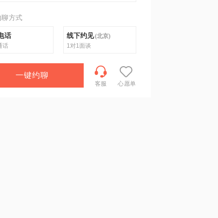
约聊方式
电话
线下约见
(
北京
)
通话
1对1面谈
一键约聊
客服
心愿单