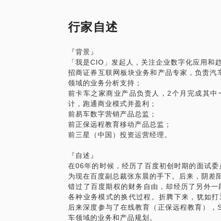
每每遇到这个情况的时候，请先审视下，公
行家自述
我会从一个众人皆知的历史故事讲起，告诉
制定战略、拆解战略、并完成战略落地的；
『背景』
「我是CIO」发起人，关注企业数字化应用和
我还会用一张表，帮助您掌握战略的设计和
招商证券互联网板块业务和产品专家，负责汽车
领域的业务分析支持；
我通过这个战略模型，已帮助农机通、卡家
前卡车之家商业产品负责人，2个月完成其中
通了商业模式，帮助正保远程教育建立了移
计，跑通商业模式并盈利；
找到了业务切入点。
前易车数字营销产品总监；
前正保远程教育移动产品总监；
切记，战略、策略是老板的事。因为老板才
前三星（中国）投资运营经理。
如果老板从策略开始，就交给各个部门的负
『自述』
复推倒重来。因为，多数人会站在自己的视
在06年的时候，经历了百度初创时期的面试委员
为现在百度副总裁张东晨的手下。后来，阴差
世界变化很快，也许我们都不是马云那种战
错过了百度期权的财务自由，却经历了另外一
看一年。如果把一年的战略做好，一步一个
各种业务模式的换代过程。折腾下来，犹如打
后来深度参与了在线教育（正保远程教育），S
车领域的业务和产品规划。