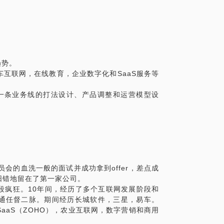
司的战略是否明确和逻辑清晰。
您什么是战略，看看历史中的角色，是如何
趋势。
落地。
互联网，在线教育，企业数字化和SaaS服务等
二手车等多家互联网企业完成业务规划并跑
一条业务线的打法设计、产品调整和运营模型设
动产品战略，帮助ZOHO中国在中国市场上
是知道公司全局资源的人。
责人去做，你会发现，资源不够用，规划反
角而非公司视角去看待自己的规划。
会的血洗一般的面试并成功拿到offer，差点成
阳错地留在了第一家公司。
略天才，无法看到更远的未来，但至少可以
段疯狂。10年间，经历了多个互联网发展阶段和
脚印，也未尝不是一种成长。
通任督二脉。期间经历长城软件，三星，易车。
aaS（ZOHO），农业互联网，数字营销和商用