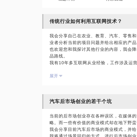
传统行业如何利用互联网技术？
我会分享自己在农业、教育、汽车、零售和
业者分析当前的项目问题并给出相应的产品
也欢迎您和我探讨其他行业的内容，我会降
品路线。
我有10年多互联网从业经验，工作涉及运
品规划和在线教育。8年互联网和无线产品
展开
擅长挖掘和识别用户本质需求，并基于此设
务和移动项目经验，了解运营商业务模式，
品规划和业务运营经验。3年运营商BD经
行业经验，了解音乐版权、艺人经纪等业务
汽车后市场创业的若干个坑
悉数字广告代理业务模式和汽车行业的数字
我希望与创业者或者有一定工作经验和行业
当前的后市场创业存在各种误区，在媒体的
略。而一些有价值的商业模式却在地下野蛮
我会分享目前汽车后市场的商业模式，并给
我将通过场景回归的方式，进行后市场创业