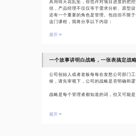
具用得天花乱坠，你也许对项目进度的把控
但，产品经理不仅仅等于需求分析、原型设
还有一个重要的角色是管理。包括但不限于
这门课程，我将分享以下内容：
产品团队和相关支撑团队的管理，这包括：
展开
团队认知的一致性：在认知一致上花费多少
团队的评估和筛选：有情有理，方能治军。
执行过程管理的要求：目标明确，把控节奏
一个故事讲明白战略，一张表搞定战
老板的焦虑管理
公司创始人或者老板每每在发愁公司部门工
老板为什么会焦虑
候，请先审视下，公司的战略是否明确和逻
老板的焦虑会带来哪些后果
如何管理老板的焦虑，并让焦虑变成支撑
战略是每个管理者都知道的词，但又可能是
协作部门的对接管理
什么是战略？战略如何落地？谁负责制定战
根源在哪里：为什么一直推动不了跨部门协
展开
办法在哪里：除了撕破脸找老板，难道就没
这是战略的三个最让人头疼的问题。这三个
对策在哪里：态度决定一切。沟通&姿态的
混乱、团队无法形成合力、方向感弱。