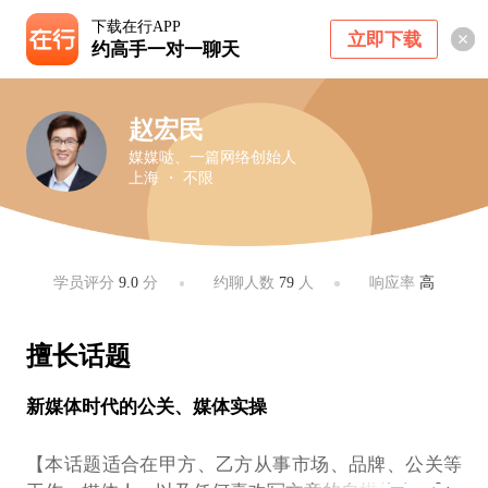
下载在行APP
立即下载
约高手一对一聊天
赵宏民
媒媒哒、一篇网络创始人
上海 ・ 不限
学员评分
9.0
分
约聊人数
79
人
响应率
高
擅长话题
新媒体时代的公关、媒体实操
【本话题适合在甲方、乙方从事市场、品牌、公关等