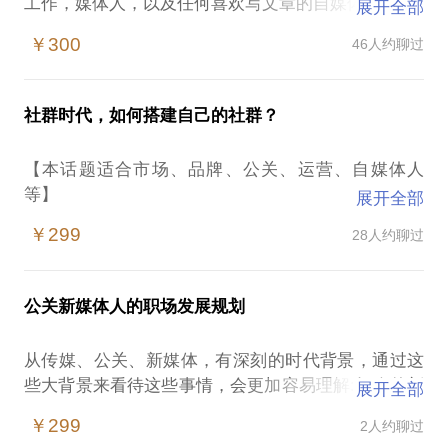
工作，媒体人，以及任何喜欢写文章的自媒体人。】
展开全部
做编辑记者的时候，通过和业内人士的沟通发现，公
￥300
46人约聊过
关的工作离不开媒体，媒体也需要和公关相乘才算完
整。然而现实是两者存在很多问题和误区：
媒体是发稿的，公关是帮助媒体发稿和删稿的？
社群时代，如何搭建自己的社群？
公关和媒体对立的？
把媒体伺候好，公关工作就算完成了？
【本话题适合市场、品牌、公关、运营、自媒体人
公关是媒体转型的唯一出路？
等】
展开全部
【学员通过约见可以获得怎样的提升】
你在几个微信群里吗？相信这个问题一定是多余的，
我希望通过经验分享，让公关和媒体两个群体的关系
￥299
28人约聊过
你一定在许许多多的微信群里。社群已经成为人与人
渐入佳境，更能让大家的工作技能陡增。
沟通的重要途径。可以说，一个没有属于自己社群的
【约见前你需要准备什么】
机构或者品牌，是不完整的。
如果您想约见，希望您梳理一下自己的工作中的问
公关新媒体人的职场发展规划
【学员通过约见可以获得怎样的提升】
题、个人的思考，有针对性的沟通，毕竟，这行业太
我会主要分享几个经验：
大。
从传媒、公关、新媒体，有深刻的时代背景，通过这
独家原创社群的概念；
此致，感谢。
些大背景来看待这些事情，会更加容易理解:如今的新
展开全部
社群≠微信群，这是让你的社群永葆青春的理论基础；
媒体和未来的新媒体等事物。
具体如何搭建一个社群；
￥299
2人约聊过
在这样的情况下，职场人士容易遭遇：
如何运营一个社群；