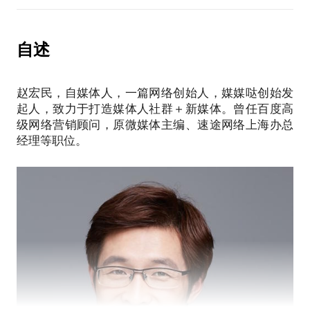
不知道何为新媒体？人云亦云；
通过社群盈利的一些机会。
看不透未来媒体公关的趋势，优柔寡断。
相信通过沟通，你会具备一个搭建和运营一个社群的
我在速途网络（新媒体生态运营商）上海办总经理，
自述
基本思路和功力。
【约见前你需要准备什么】
PR媒体 （公关媒体广告营销人的社群+新媒体）创始
如果您想约见，希望您梳理一下自己的工作中的问
赵宏民，自媒体人，一篇网络创始人，媒媒哒创始发
人。
题、个人的思考，更要熟悉你的社群目标用户。
起人，致力于打造媒体人社群＋新媒体。曾任百度高
我愿意与你分享的内容包括：
级网络营销顾问，原微媒体主编、速途网络上海办总
我希望结合自己9年的经历，得出什么是新媒体？
经理等职位。
再结合最近几年的发展，得出媒体的未来。
PS.在选择与我见面前，请把你的问题更具体化。毕
竟一小时的谈话只能解决一个小问题。请把你的问题
提前发给我，方便我做更精确的准备，提升见面效