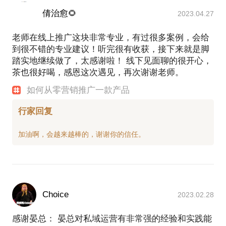
2️⃣ 实战方法论：基于15年甲乙方经验，服务大中小品
倩治愈🌻
2023.04.27
牌跨领域的经验，给出可落地的策略。
3️⃣ 资源对接：如需执行支持，可推荐可靠工具、团队
老师在线上推广这块非常专业，有过很多案例，会给
或服务商。
到很不错的专业建议！听完很有收获，接下来就是脚
踏实地继续做了，太感谢啦！ 线下见面聊的很开心，
茶也很好喝，感恩这次遇见，再次谢谢老师。
为保证沟通效果，请提前2天给我问题
如何从零营销推广一款产品
可线下（杭州）或线上视频交流
如果你需要一位“实战派”专家，而非纸上谈兵的理论
行家回复
Choice
2023.02.28
感谢晏总： 晏总对私域运营有非常强的经验和实践能