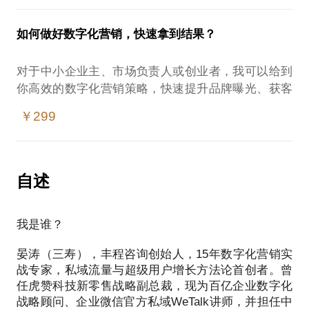
长的体系。
我曾是中国私域行业头部saas服务商虎赞科技的合伙
我的独特优势在于：
人兼新零售战略VP
如何做好数字化营销，快速拿到结果？
我在2016年就利用“超级用户模式”，帮助淘宝服装卖
我还在2020年出版了《超级用户增长—低成本实现私
▸ 复合背景：15年甲方（操盘品牌百万用户社区）、
家用2.4万名VIP用户实现一年2500万的销售，第二年
域流量持续复购》
对于中小企业主、市场负责人或创业者，我可以给到
乙方（百亿企业顾问）、技术方（营销SaaS）三重经
它增长到3000万。
这本书是由吴晓波老师出版发行及推荐
你高效的数字化营销策略，快速提升品牌曝光、获客
验
我还是企业微信官方私域WeTalk讲师
转化和业绩增长。一次约见，你将获得从策略到可落
▸ 全行业验证：服务覆盖母婴、快消、家居、电动车
类似的案例，在2019年帮助一位母婴电商企业，把它
￥299
地执行方案的建议，避免盲目试错，在短时间内看到
等行业，从千万级到百亿级企业
从单一私域运营升级到超级用户模式，一年之后它的
我做过很多私域运营案例，服务过很多品牌（看介绍/
营销效果。
▸ 结果导向：所有方法论均经过实战验证，拒绝纸上
销售从1200万增加到3500万。最后在2023年它依靠仅
或网络搜晏涛）
谈兵
仅9000名超级用户实现近1亿的销售。
比如：
自述
4年实现从几百万收入增长到3亿营收；
我曾帮助一家本地教育机构在3个月内实现线上咨询量
一次约见，你将带走。
2022年一家年销售几十亿的品牌，我们再帮它推出超
30万粉丝，1年销售从1200万增长到3500万
增长200%
这些方面的问题答案：
级用户体系后，不到半年，渠道经销商的动销翻了3倍
更神奇的通过私域把一个创业团队从死亡边缘救活，
我是谁？
帮助保健品企业建立年度的数字化营销策略和计划，
多。这些立竿见影的成效都说明了超级用户模式的威
仅仅15天，实现社群单日1w销售
并设计年度营销活动日历
1️⃣ 战略诊断：
力。
晏涛（三寿），丰程咨询创始人，15年数字化营销实
2年时间，我的私域咨询项目收费，从30万涨到300万
帮助一家饰品品牌，构建公域（小红书）——私域
战专家，私域流量与超级用户增长方法论首创者。曾
（社群）——电商（天猫）的业务闭环，并规划数字
• 你的业务适合从社群、私域、会员还是小程序切
毋庸置疑，超级用户就是企业的超级资产，印钞机。
任虎赞科技新零售战略副总裁，现为百亿企业数字化
我说过 构建私域流量，只是一个开始。
化营销传播策略和年度营销活动。
入？
从私域流量，再到超级用户模式，这是零售企业持续
战略顾问、企业微信官方私域WeTalk讲师，并担任中
我不仅总结了私域流量6步法，还提出了超级用户增长