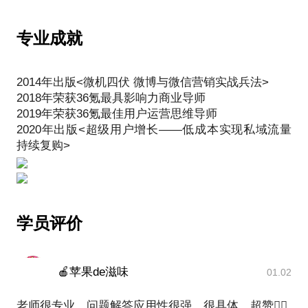
※避坑指南——揭露数字化营销中常见的误区，帮你
私域用户持续复购》，这本书由吴晓波推荐，还受到
5️⃣ 资源对接：
少走弯路。
中国十大营销策划人孔繁任，吴晓波频道总顾问，正
• 如需执行支持，可推荐已验证的工具、服务商及团
专业成就
见品牌CEO崔洪波，钟薛高联合创始人庄毅，微盟董
队搭建方案 （根据行业）
事局主席孙涛勇等行业大咖亲自推荐。
如果你希望用最短的时间让营销投入产生回报，欢迎
2014年出版<微机四伏 微博与微信营销实战兵法>
这本书是国内第一本定义了私域流量和超级用户，完
适合约见的企业：
2018年荣获36氪最具影响力商业导师
整提出私域运营和超级用户增长方法论的实战指南，
• 年营收3000万以上，面临增长瓶颈
2019年荣获36氪最佳用户运营思维导师
是我过去4年服务百亿企业私域运营的实战总结，也是
• 已尝试数字化但效果不佳
2020年出版<超级用户增长——低成本实现私域流量
对中国品牌企业未来5-10年如何通过超级用户驱动增
• 需要系统性方案而非碎片化建议
长的思考和指南。这本书成为健合集团，安利，雅
培，物产中大，RIO鸡尾酒等知名企业内部学习的教
科书。
唯信任，难辜负！我竭尽所能分享经验，欢迎你约我
服务的企业？
学员评价
包括：雅培、安利、贝亲、RIO鸡尾酒、美的集团、
顾家家居、全棉时代、澳优集团、百果园、汾酒集
团、新希望、老板电器、中国移动、克徕帝、健合集
🍎苹果de滋味
01.02
团、灵山集团、锐澳鸡尾酒、物产中大集团、3M、新
西兰贸发局、徽商银行、返利网、京东等企业。
老师很专业，问题解答应用性很强，很具体，超赞👍🏻