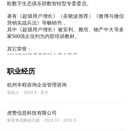
• 如何平衡短期ROI与长期用户资产积累？
欧数字生态俱乐部数智转型专委委员。
增长的必经之路。
的方法论。
我还为某电商品牌搭建私域流量池，通过企业微信
+社群运营，复购率提升25%。
著有《超级用户增长》（吴晓波推荐）《微博与微信
2️⃣ 闭环设计：
2020年我出版了实践和理论的结晶——《超级用户增
所以在我们的约聊中，我不仅能解答你私域增长的困
营销实战兵法》等畅销书，
过去5年，我构建了一套从公域引流到私域留存转化的
长—低成本实现私域流量持续复购》这本书，也受到
惑，还能从超级用户，企业经营视角帮你解答增长问
其中《超级用户增长》被安利、雅培、物产中大等多
业务闭环，帮助中小企业真正实现低成本的营销增
• 公域引流（投流/直播/线下）→私域沉淀（企微/社
吴晓波老师的倾力推荐。
家500强企业列为内部培训教材。
长，如何以最小成本拿到最优结果。
群）→超级用户裂变的全链路打法
又过了5年，我对超级用户模式有了更深入更多实践应
其它荣誉：
你跟我的约见，我将围绕以下核心方法帮助你快速见
3️⃣ 组织落地：
用，它是帮助企业锁定忠诚用户，低成本增长的最好
2018年36氪最具影响力商业导师
效：
2019年36氪最佳用户思维导师
模式之一。
• 需要什么团队结构？市场、运营、IT如何协同？
吴晓波新匠人学院，混沌大学特邀分享嘉宾
职业经历
※精准定位目标用户——如何找到高转化人群，避免
• 如何制定3-6个月可量化的里程碑？
全棉时代，贝亲，CRD，返利网等私域增长战略顾问
我同样可以借助超级用户增长5步法，快速帮你解答：
营销预算浪费。
中欧浙江校友会管理专委委员
超级用户对企业有何价值？
杭州丰程咨询企业管理咨询
※高效渠道组合——哪些数字化营销渠道ROI最高？
2024年度中欧浙江杰出校友
4️⃣ 避坑指南：
企业如何打造超级用户体系？
创始人 2019.8 - 至今
如何搭配使用？
如何设计付费会员机制？
※数据驱动优化——通过关键指标分析，快速调整策
• 90%企业失败的共性原因：盲目追求流量、忽视用
如何培养，筛选超级用户？
2014年出版《微机四伏-微博与微信营销实战兵法》，
略，提升转化率。
户分层、缺乏数据中台支撑
虎赞信息科技有限公司
如何持续保持超级用户活跃？
是国内第一本微博和微信运营的实战指南。
※低成本裂变技巧——利用社交裂变和私域运营，持
• 如何避免“私域=加微信发广告”的误区？
新零售战略副总裁 2018.10 - 2019.9
续放大流量。
2020年11月出版了《超级用户增长———低成本实现
相信，我跟你的约聊中能给你带来新的思路和答案~