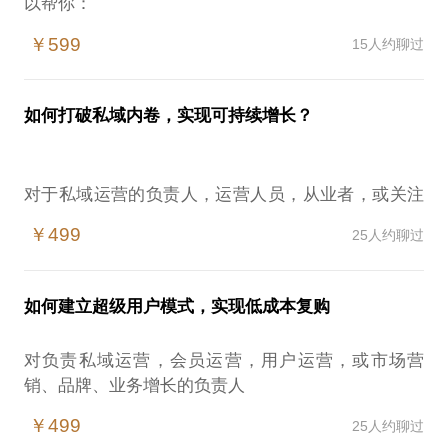
以帮你：
￥599
15人约聊过
✅ 少走弯路——规避消费者数字化中80%企业踩过的
坑
✅ 精准破局——明确你的业务最该优先解决的数字化
如何打破私域内卷，实现可持续增长？
问题
✅ 快速见效——设计从公域引流到私域复购的全域闭
环，3-6个月实现可量化的增长**
对于私域运营的负责人，运营人员，从业者，或关注
私域业务的老板们
在存量竞争时代，我曾帮助：
￥499
25人约聊过
我可以帮助你们解答：
🔸 某奶粉品牌：3个月搭建私域闭环，单客贡献新增
1、从私域起源，本质，发展阶段以及未来趋势
2700万，潜客转化率提升3倍
2、从私域运营的方法技巧到私域运营的工具软件
🔸 母婴连锁企业：1年培养6000名超级用户，直接带
如何建立超级用户模式，实现低成本复购
3、从私域的生意模式到私域的组织架构
来3000万增量销售
4、从私域到公域的企业全链路增长闭环
🔸 行业头部品牌：15天完成门店私域试点（原团队8
对负责私域运营，会员运营，用户运营，或市场营
个月未果），30天全国复制，单月转化30万+
销、品牌、业务增长的负责人
为什么我可以帮助到你?
🔸 电商卖家：仅用2.4万粉丝实现年销3500万，通过
我可以帮助你建立一套低成本，持续增长，既能创
我是最早给私域流量行业定义的人
￥499
25人约聊过
社群+超级用户分层运营
收，又能提升忠诚度的营销模式。那就是超级用户增
我是私域运营5步法的首创者