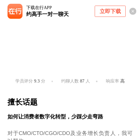
下载在行APP
立即下载
约高手一对一聊天
晏涛
数字化营销实战专家、《超级用户增长》作者
杭州 ・ 西湖、拱墅
学员评分
9.3
分
约聊人数
87
人
响应率
高
擅长话题
如何让消费者数字化转型，少踩少走弯路
对于CMO/CTO/CGO/CDO及业务增长负责人，我可