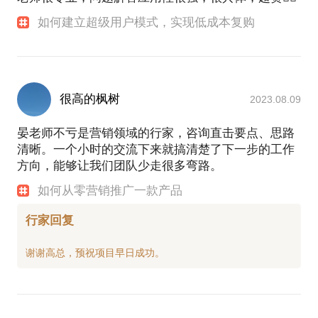
如何建立超级用户模式，实现低成本复购
我做过一线运营，也干过副总裁，合伙人，兼具甲方
乙方视角，横跨营销与技术。出过书，讲过课，创业
过业。
如果你正面临：
很高的枫树
2023.08.09
✅ 流量贵、转化低——投了很多广告，但ROI不理
晏老师不亏是营销领域的行家，咨询直击要点、思路
想？
清晰。一个小时的交流下来就搞清楚了下一步的工作
✅ 私域难运营——用户加了微信/社群，但活跃度低、
方向，能够让我们团队少走很多弯路。
复购差？
✅ 增长遇瓶颈——传统营销失效，不知如何转型数字
如何从零营销推广一款产品
化？
✅ 缺乏系统方法——想做公域/私域/，但不知从何下
行家回复
手？
我能为你提供：
1️⃣ 诊断+解决方案：1小时深度沟通，直击你的业务增
长核心问题。