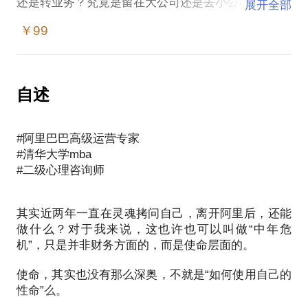
还是转业务？究竟是留在大公司还是去小公司？
展开全部
￥99
作为心理学专业背景的互联网人，又有过创业经历，
我帮助过许多入职3到5年的职场人群，寻找自己真正
喜爱并且擅长的事情。
自述
#从心理学专业角度，根据个体性格特点，帮助探索你
内心的渴望和擅长的事情；
#阿里巴巴高级运营专家
#大学6年的执教经历，客观评估个体的优势，目标和
#清华大学mba
机会；
#二级心理咨询师
#互联网从业十几年的经验，经历设计，产品，运营等
各个部门，帮助分析职业发展的匹配度。
其实近两年一直在灵魂拷问自己，离开阿里后，还能
做什么？对于我来说，这也许也可以叫做“中年危
机”，只是并非财务方面的，而是使命层面的。
使命，其实也没有那么深奥，不就是“如何使用自己的
性命”么。