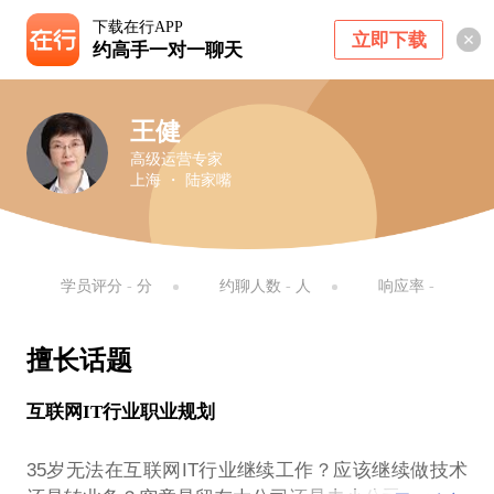
下载在行APP
立即下载
约高手一对一聊天
王健
高级运营专家
上海 ・ 陆家嘴
学员评分
-
分
约聊人数
-
人
响应率
-
擅长话题
互联网IT行业职业规划
35岁无法在互联网IT行业继续工作？应该继续做技术