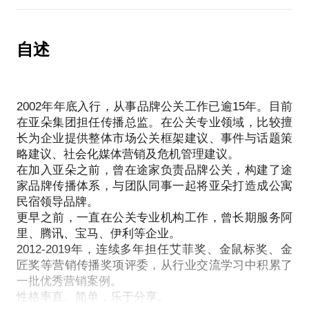
危机管理是公共关系工作中最具挑战的一项系统工
已执行案例，欢迎约见。
作，尤其是社会化媒体时代。在这个话题下，我会分
享：
自述
危机管理的体系；
社会化媒体时代的危机管理要点与原则；
介绍艾菲奖获奖案例以及评奖过程中碰到的一些奇葩
2002年年底入行，从事品牌公关工作已逾15年。目前
具体实际操作的案例。
在亚朵集团担任传播总监。在公关专业领域，比较擅
长为企业提供整体市场公关框架建议、事件与话题策
略建议、社会化媒体营销及危机管理建议。
在加入亚朵之前，曾在途家负责品牌公关，构建了途
家品牌传播体系，与团队同事一起将亚朵打造成公寓
民宿领导品牌。
更早之前，一直在公关专业机构工作，曾长期服务阿
里、腾讯、宝马、伊利等企业。
2012-2019年，连续多年担任艾菲奖、金鼠标奖、金
匠奖等营销传播奖项评委，从行业交流学习中积累了
一批优秀营销案例。
性格率直、简单，乐于分享。