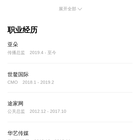
----
想对我了解更多，想预知话题“聊效”，欢迎来「分
展开全部
答」向我提问！
（app用户第一步：截屏保存带有此二维码的页面；
职业经历
第二步：在微信“扫一扫”中打开相册；第三步，选中
刚刚截屏的图片，即可进入我的分答页面）
亚朵
传播总监 2019.4 - 至今
世鳌国际
CMO 2018.1 - 2019.2
途家网
公关总监 2012.12 - 2017.10
华艺传媒