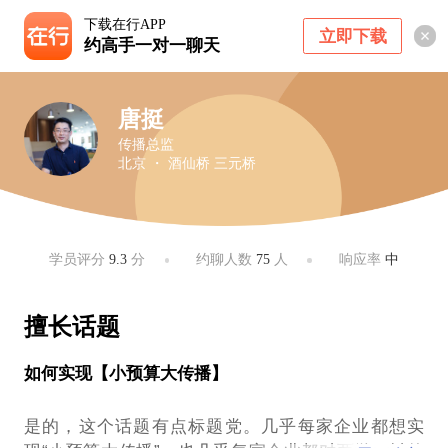
下载在行APP
立即下载
约高手一对一聊天
唐挺
传播总监
北京 ・ 酒仙桥 三元桥
学员评分
9.3
分
约聊人数
75
人
响应率
中
擅长话题
如何实现【小预算大传播】
是的，这个话题有点标题党。几乎每家企业都想实