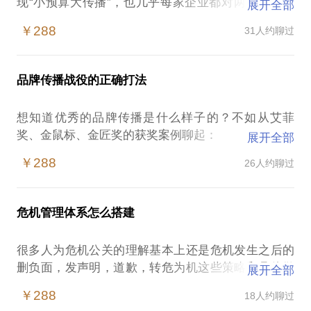
现“小预算大传播”，也几乎每家企业都对两微一抖的
展开全部
传播运营挖空心思怎么做得更好。很多企业做新媒体
￥288
31人约聊过
运营，有一个很严重的误区——从企业的视角出发，
稍微好一点的从用户的视角出发，但还是运营的马马
虎虎。我可以分享的是——社会化媒体传播要洞察网
品牌传播战役的正确打法
络情绪；1小时到12小时的热点话题制造；如何实现
媒体联动；内容怎么生产，在不同渠道怎么使用；社
想知道优秀的品牌传播是什么样子的？不如从艾菲
会化媒体传播效果怎么跟踪在这个话题下，我会分享
奖、金鼠标、金匠奖的获奖案例聊起：
展开全部
我自己操作过的案例，也会分享我跟踪观察的案例。
总而言之，不是单纯的方法论，而是一种思路。
￥288
26人约聊过
我从2012年开始，连续多年担任艾菲奖、金鼠标、金
P.S. 如果时间充分，我还会分享基于社会化媒体时代
匠奖的评委，从行业交流学习中积累了一批优秀营销
的危机管理的规范做法。
案例，也愿意与你分享我自己的经验与体会：
危机管理体系怎么搭建
从目标设定到用户洞察；
很多人为危机公关的理解基本上还是危机发生之后的
从策略设定到具体执行；（含具体方法论）
很多企业做微博微信运营存在严重的误区——从企业
删负面，发声明，道歉，转危为机这些策略和具体做
展开全部
从执行过程管理到效果跟踪评估。
法。实际上，并不那么简单。其中的策略、方法和要
￥288
18人约聊过
点，不是仅靠理论可以掌握。
这些案例不乏知名品牌及BAT这样的互联网大企业的