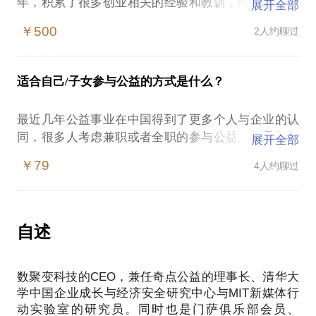
年，积累了很多创业相关的经验和教训，经常为有创
展开全部
业想法的朋友提供一些咨询建议（商业与公益的都
￥500
2人约聊过
有，以拍砖为主，接近100个），帮朋友改进商业计
划书（超过50例），介绍投资人（几十次），也在几
家公司和公益组织担任IT与互联网相关的顾问。
适合自己/子女参与公益的方式是什么？
这些经验让我逐渐形成了一个比较有效率的讨论结
最近几年公益事业在中国得到了更多个人与企业的认
构，可以在1个多小时的时间内，对创业思路与创业故
同，很多人考虑兼职或者全职的参与公益。但是如何
展开全部
事进行清晰化，找出项目的关键优势与欠缺，创业作
结合自己的背景与意愿，采用最适合的方式参与？
为创始人的人生与职业选择本身的意义等问题进行一
￥79
4人约聊过
次梳理。
我从2012年开始以志愿者的身份参与公益，2013年发
起成立奇点公益的前身组织力社会服务中心开始为其
我会用严谨不婉转的方式进行提问并指出问题，对不
他公益机构提供以信息化管理为核心的咨询服务，
自述
足与风险点（一般为3~7个问题）进行逐条质疑，希
2015年和张博一起发起成立的正式在北京市民政局注
望学员能给出答案。这个过程是学员将来面对投资人
册的奇点公益致力于推动公益领域的开放协作与开放
与其他合作伙伴面对质疑的一次演练。同时，对前潜
数聚变科技的CEO，兼任奇点公益的理事长、清华大
数据建设，提供咨询与数据应用服务。
在创业者来说，思考这些问题找到解决方案也是创业
学中国企业成长与经济安全研究中心与MIT新媒体行
的必经之路。我将对回答进行点评与建议，并就学员
动实验室的研究员。同时也是门萨俱乐部会员、
我的经验可以在以下两个方面帮助到学员：