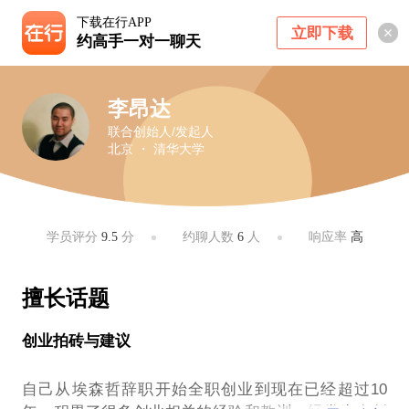
下载在行APP
立即下载
约高手一对一聊天
李昂达
联合创始人/发起人
北京 ・ 清华大学
学员评分
9.5
分
约聊人数
6
人
响应率
高
擅长话题
创业拍砖与建议
自己从埃森哲辞职开始全职创业到现在已经超过10