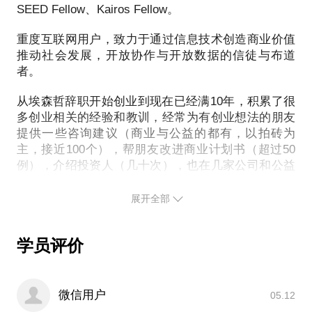
的思路进行讨论，一起找到更好的解决方案。
SEED Fellow、Kairos Fellow。
一、如果学员考虑公益创业，我可以帮助优化项目计
在对话结束前也会就对方在回答问题中的表现给出评
重度互联网用户，致力于通过信息技术创造商业价值
划书
推动社会发展，开放协作与开放数据的信徒与布道
价与建议。我有很大可能性给出建议暂时不要考虑全
项目计划书是创始人创业思考的结晶，我将结合自己
者。
职创业做这个项目的建议，但如果创始人、项目与时
的经验，和学员就项目计划书表达的内容进行讨论，
机真的合适，我也愿意提供一些后续的支持。
从埃森哲辞职开始创业到现在已经满10年，积累了很
对其中的逻辑进行梳理，给出优化建议。并提供一些
多创业相关的经验和教训，经常为有创业想法的朋友
参考案例供参考。若学员还没有计划书，则可以就学
提供一些咨询建议（商业与公益的都有，以拍砖为
员已有的创业想法与模式进行讨论。
主，接近100个），帮朋友改进商业计划书（超过50
例），介绍投资人（几十次），也在几家公司和公益
二、如果学员考虑全职／兼职参与公益
组织担任IT与互联网相关的顾问。
我将结合自己的经验，针对学员的能力背景与兴趣，
展开全部
对学员采用兼职的方式参与公益给出一些建议，或者
知识背景比较杂，理文工商法领域都有接触，曾经清
就在公益领域全职工作的学员的职业发展给出建议。
华大学基础科学班学习物理、清华大学经管学院学习
经济金融与技术创新哲学、在中科院地理所学习公共
学员评价
三、如果学员在思考如何让自己的子女接触公益
政策，还在和君商学院、北京大学创业训练营、
SEED进行过学习，并通过自学获得了法律职业证
我可以结合他们的兴趣爱好与综合目标，推荐一些合
书。
微信用户
05.12