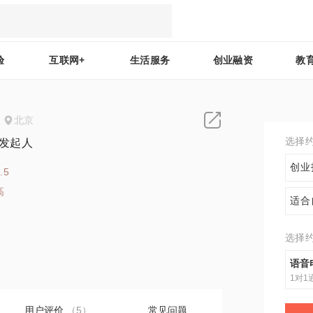
验
互联网+
生活服务
创业融资
教
北京
选择
/发起人
创业
.5
高
适合
6
选择
语音
1对1
用户评价
（5）
常见问题