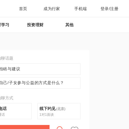
首页
成为行家
手机端
登录/注册
育学习
投资理财
其他
约聊话题
拍砖与建议
自己/子女参与公益的方式是什么？
约聊方式
电话
线下约见
(
北京
)
通话
1对1面谈