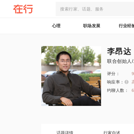
心理
职场发展
行业经
李昂达
联合创始人
评分：
9
响应率：
约聊人数：
话题详情
行家自述