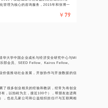
化管理为核心的咨询服务，2015年和张博一
，但如果创始人、项目与时机真的合适，我
点公益致力于推动公益领域的开放协作与开
￥79
化项目计划书
结合自己的经验，和学员就项目计划书表达
给出优化建议。并提供一些参考案例供参
有的创业想法与模式进行讨论。
清华大学中国企业成长与经济安全研究中心与MI
SEED Fellow、Kairos Fellow。
与兴趣，对学员采用兼职的方式参与公益给
业价值推动社会发展，开放协作与开放数据的信
学员的职业发展给出建议。
公益
积累了很多创业相关的经验和教训，经常为有创业
荐一些合适的机构与项目。
有，以拍砖为主，接近100个），帮朋友改进商
），也在几家公司和公益组织担任IT与互联网相