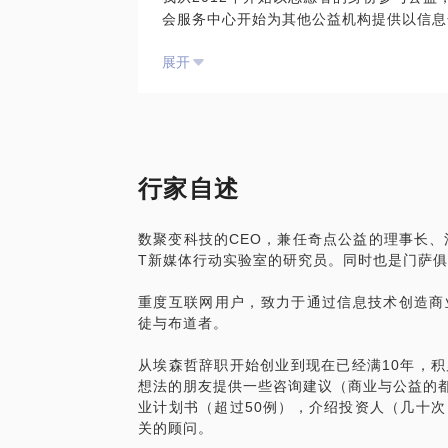
会服务中心开始为其他公益机构提供以信息
议暂时不要考虑全职创业做这个项目的建议
起发起成立的正式在北京市民政局注册的奇
展开
放数据建设，提供咨询与数据应用服务。
我的经验可以在以下两个方面帮助到学员：
一、如果学员考虑公益创业，我可以帮助优
项目计划书是创始人创业思考的结晶，我将
行家自述
的内容进行讨论，对其中的逻辑进行梳理，
考。若学员还没有计划书，则可以就学员已
数聚变科技的CEO，兼任奇点公益的理事长、
T新媒体行动实验室的研究员。同时也是门萨俱乐部会员、
二、如果学员考虑全职／兼职参与公益
我将结合自己的经验，针对学员的能力背景
重度互联网用户，致力于通过信息技术创造商
出一些建议，或者就在公益领域全职工作的
徒与布道者。
三、如果学员在思考如何让自己的子女接触
从埃森哲辞职开始创业到现在已经满10年，
我可以结合他们的兴趣爱好与综合目标，推
想法的朋友提供一些咨询建议（商业与公益的都
业计划书（超过50例），介绍投资人（几十次
关的顾问。