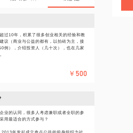
超过10年，积累了很多创业相关的经验和教
建议（商业与公益的都有，以拍砖为主，接
50例），介绍投资人（几十次），也在几家
。
讨论结构，可以在1个多小时的时间内，对创
￥500
关键优势与欠缺，创业作为创始人的人生与
题，对不足与风险点（一般为3~7个问题）
？
过程是学员将来面对投资人与其他合作伙伴
者来说，思考这些问题找到解决方案也是创
企业的认同，很多人考虑兼职或者全职的参
，并就学员的思路进行讨论，一起找到更好
采用最适合的方式参与？
，2013年发起成立奇点公益的前身组织力社
现给出评价与建议。我有很大可能性给出建