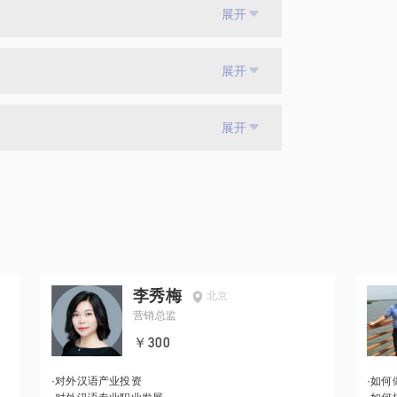
展开
展开
展开
李秀梅
北京
营销总监
￥300
·
对外汉语产业投资
·
如何