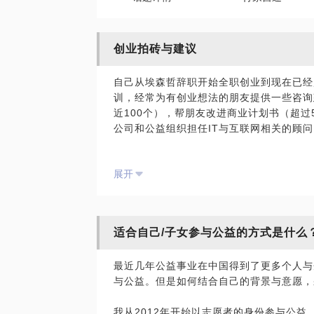
创业拍砖与建议
自己从埃森哲辞职开始全职创业到现在已经
训，经常为有创业想法的朋友提供一些咨询
近100个），帮朋友改进商业计划书（超过
公司和公益组织担任IT与互联网相关的顾问
这些经验让我逐渐形成了一个比较有效率的
展开
业思路与创业故事进行清晰化，找出项目的
职业选择本身的意义等问题进行一次梳理。
我会用严谨不婉转的方式进行提问并指出问
适合自己/子女参与公益的方式是什么
进行逐条质疑，希望学员能给出答案。这个
面对质疑的一次演练。同时，对前潜在创业
最近几年公益事业在中国得到了更多个人与
业的必经之路。我将对回答进行点评与建议
与公益。但是如何结合自己的背景与意愿，
的解决方案。
我从2012年开始以志愿者的身份参与公益
在对话结束前也会就对方在回答问题中的表