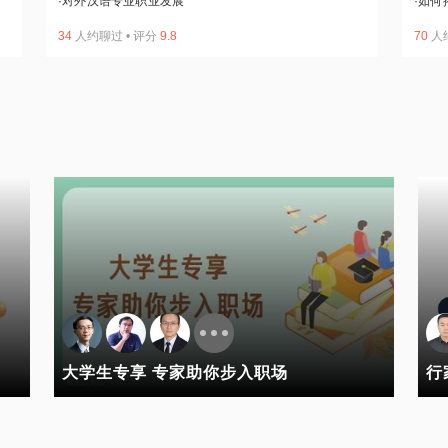
·
对外汉语专业职业发展
·
如何
34
人约聊过
•
评分
9.8
70
人
大学生专享 专家助你步入职场
行