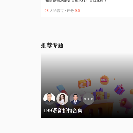
·
量身解析您是否合适入行广告优化师？
98
人约聊过
•
评分
9.6
推荐专题
199语音折扣合集