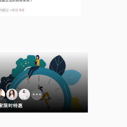
搭建企业的财务体系？
约聊过
•
评分
9.6
家限时特惠