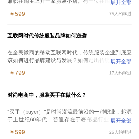
兼职在淘宝上开一家服装小店。有一位在淘宝上开店
展开全部
的朋友奉劝我：“不要开了，现在的淘宝竞争很激烈，
￥599
75人约聊过
不好做。”那个时候，工作并不轻松，创业心态也不够
积极，因为她的那句话，淘宝开店的想法戛然而止。
2012年，我放弃在深圳的高薪职位，转投电商大军，
互联网时代传统服装品牌如何逆袭
前往广州与人合伙在天猫创立女装品牌。深入到这个
行业，才发现女装类目销售前50名的C店，几乎都创
在全民微商的移动互联网时代，传统服装企业到底应
立于2006-2008年。写这样一段小小的经历，是想分
该如何进行品牌建设与发展？如何走出传统、打破思
展开全部
享我的创业心得：在创业的路上，积极的人看到的是
维界限，主动改造同时避免盲目跟随？
机会，保守的人看到的是风险。
￥799
17人约聊过
10年从事线下服装品牌市场、商品管理工作的经验，
服装是消费品中第一大类目，2014年服装类产品网购
2012年前往广州创业，打造高端电商女装品牌，出任
市场规模达到了4500亿元，传统线下服装品牌受到了
品牌总经理，进行全盘商品企划、品牌运营、形象指
严重冲击。如果你选择服装行业进行创业，互联网是
时尚电商中，服装买手在做什么？
导，并兼任主品牌的商品、生产总监。2015年回归深
一个更具机遇的阵地。在创业过程中，你需要拥有哪
圳，开始运作时尚女装品牌“薇芬后座
些资源支撑起你的服装项目？需要规避哪些风险？如
“买手（buyer）”是时尚潮流最前沿的一种职业，起源
（WELLFAIR）”移动互联网端项目。我认为，传统服
何进行人员配置？我可以与你一起分享我的创业经
于上世纪60年代，普遍存在于奢侈品行业和服装行
展开全部
装品牌思考的重点不是互联网，而是回归商业本质，
验：
业。几年前，在人们的观念里，“买手（buyer）”还是
必须明确客户的需求是什么、正在发生着怎样的变化
￥599
25人约聊过
如何在红海中理性分析市场、竞争对手，找到属于自
一个陌生的词语，随着中国服装时尚产业的发展，时
以及如何去满足这样的需求。