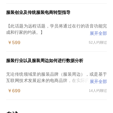
己的定位；
尚买手这个职业越来越趋于成熟，并逐渐成为品牌背
也许经营多年传统服装品牌的你正在困局中，我可以
如何与工厂、供应商进行合作，优化供应链；
后的灵魂人物。
分享多年的经验心得，与你一起聊聊：
服装创业及传统服装电商转型指导
如何打造吸引眼球的视觉页面、提升转化率；
近年来电商迅猛发展，服装成为网购的第一大类目商
传统服装品牌的优势；
如何选择适合自己的平台运营：天猫、京东、唯品
品。过去，买手只是线下零售的一种形式，随着人们
移动互联网端的趋势与影响；
【此话题为远程话题，学员将通过在行的语音功能完
会、聚美优品、麦考林、当当、凡客V+等平台的客
对品质生活的不断追求，买手制也开始和电商融合。
如何按照消费者的需求改造线上线下购物流程；
成和行家的约谈。】
展开全部
淘宝女装金冠店“小虫米子”，500元均单价高排全网第
如何利用微信商城与消费者互动、增加消费者粘性；
10年从事线下服装品牌市场、商品管理工作的经验，
一。其采用的模式就是服装买手制，2014年销售额超
￥599
52人约聊过
2012年前往广州创业，打造高端电商女装品牌，出任
过5亿元；韩装买手品牌“韩都衣舍”的成长，同样是
品牌总经理，进行全盘商品企划、品牌运营、形象指
将“团队买手”发挥到极致。韩都衣舍的模式是模仿
导，并兼任主品牌的商品、生产总监。2015年回归深
ZARA的快时尚——多批少量不做爆款。依靠大量买
服装行业以及服装周边如何进行数据分析
圳，开始运作女装品牌移动互联网端项目。我认为，
手队伍，专门寻找和采购不知名的品牌，收集各种款
服装品牌思考的重点不是互联网，而是回归商业本
式，快速响应市场潮流，之后打上“韩都衣舍”的标
无论传统领域里的服装品牌（服装周边），或是基于
质，必须明确客户的需求是什么、正在发生着怎样的
签。韩都衣舍2014年全网销售额约20亿。
互联网技术发展起来的电商品牌，在实际的经营过程
展开全部
变化以及如何去满足这样的需求。
在买手身上有许多的光环与标签，“时尚”、“时装
中，数据能够使经营者更理性化和系统化地进行决
服装是消费品中第一大类目，2014年服装类产品网购
￥699
14人约聊过
周”、“奢侈品”、“欧洲”，而真实的电商买手日常工作
策。
市场规模达到了4500亿元，传统线下服装品牌受到了
要做什么？做为一名优秀的买手需要具备哪些素质和
在销售管理过程中：
严重冲击。传统服装企业应该如何走出传统、打破思
专业能力？
常用的销售分析指标有哪些？
维界限，主动改造同时避免盲目跟随？
我们可以一起探讨：
销售是如何追踪出来的？