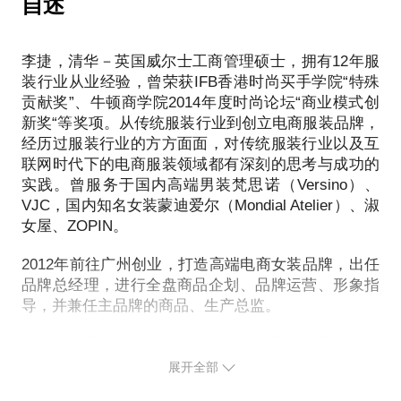
自述
如果你选择服装行业进行创业，互联网是一个更具机
采购与数据分析——看秀、采购并不是买手工作的全
如何提高销售额的杜邦分析图？
遇的阵地。在创业过程中，你需要拥有哪些资源支撑
部，大量的数据分析才是工作常态。数据分析在买手
在商品管理过程中：
起你的服装项目？需要规避哪些风险？如何进行人员
环节中尤其关键，有效的数据分析能够帮助买手进行
李捷，清华－英国威尔士工商管理硕士，拥有12年服
常用的商品分析指标是什么？
配置？
理性决策；
装行业从业经验，曾荣获IFB香港时尚买手学院“特殊
什么是商品分析逻辑？
我可以与你一起分享：
贡献奖”、牛顿商学院2014年度时尚论坛“商业模式创
如何做一份有意义的商品企划书——商品企划是品牌
常用的商品分析方法有哪些？
如何根据消费者的需求改造线上线下购物流程；
新奖“等奖项。从传统服装行业到创立电商服装品牌，
经营的核心，需要理性的分析与结构，站在行销角度
如何对商品库存进行管理？
如何在红海中理性分析市场、竞争对手，找到属于自
经历过服装行业的方方面面，对传统服装行业以及互
推出具有行销力商品的行销企划概念，能够为企业的
电商品牌的电商数据分析指标有哪些？电子商务有传
己的定位；
联网时代下的电商服装领域都有深刻的思考与成功的
近期经营目标及长期发展战略提供帮助；
统零售数据分析的区别是什么？
如何与工厂、供应商进行合作，优化供应链；
实践。曾服务于国内高端男装梵思诺（Versino）、
视觉营销与形象策略——视觉营销的核心是，体现产
在精细化管理的过程中，数据已经成为企业竞争力
VJC，国内知名女装蒙迪爱尔（Mondial Atelier）、淑
如何打造吸引眼球的视觉页面、提升转化率；
品在同类产品中的特点打造产品的“注意力”，视觉营
的“核心”。由于时间有限，在以上销售、商品、电商
女屋、ZOPIN。
如何选择适合自己的平台运营：天猫、京东、唯品
销关键点在于店铺整体设计和宝贝详情页的完善，充
三项中，请自选一项。约见前，请提前整理您的问题
会、聚美优品、麦考林、当当、凡客V+等平台的客
分利用视觉冲击、色彩调和、页面布局等来吸引消费
2012年前往广州创业，打造高端电商女装品牌，出任
以及目前的数据分析资料，以便于我们更加效率地解
流、销售特点分析。
品牌总经理，进行全盘商品企划、品牌运营、形象指
为了更高效地完成本次约见，请您提前准备以下资
导，并兼任主品牌的商品、生产总监。
料：
1.目前的项目运营状况（品牌名称、业绩、销售平
服装行业是一个时尚行业、传统行业、刚需消费行
台、风格、店铺数量等）；
业。在这个行业中永远存在机会，但在红海中脱颖而
展开全部
2.初创或转型所拥有的资源（服装设计能力、电商运
出，需要专业、勤奋以及与时代接轨的思维。李捷愿