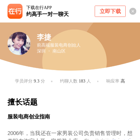
下载在行APP
立即下载
约高手一对一聊天
李捷
前高端服装电商创始人
深圳 ・ 南山区
学员评分
9.3
分
约聊人数
183
人
响应率
高
擅长话题
服装电商创业指南
2006年，当我还在一家男装公司负责销售管理时，想