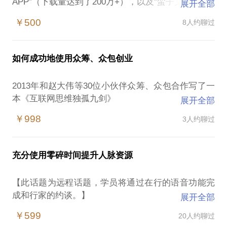
APP”（下载量达到了200万+），以及“蛮子文摘”、“元
展开全部
六鸿远”在内的4款新品推荐APP。
￥500
8人约聊过
能快速帮助创业者理出项目核心和方向，写作商业计
划书。
如何成功地使用众筹、众包创业
2013年和赵大伟等30位小伙伴众筹、众包合作写了一
本《互联网思维独孤九剑》
展开全部
2014年5月和易欢欢等小伙伴众筹了互联网金融CEO
￥998
3人约聊过
班，班级学员包括30多位互联网金融创业公司CEO，
20多位传统金融公司高管，10多为上市公司的董高
监。
充分使用零碎时间提升人脉资源
互联网金融大数据CEO班
游学
【此话题为远程话题，学员将通过在行的语音功能完
成和行家的约谈。】
展开全部
http://www.ifc1000.org/act/2014/0519/130253297.html
快速和你需要联系的人建立并保持良好的合作关系是
2015年众筹了全国第一个工商注册的众创
￥599
20人约聊过
我的特殊技能。我自己不擅长社交，组局，但我总能
空间。