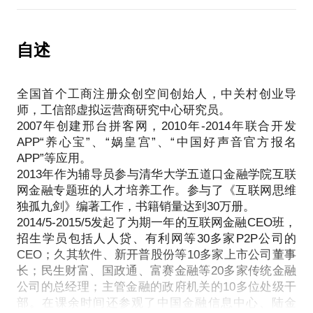
在酒会，聚会上快速获得自己所需要的人脉，并且让
河北新闻联播：
获得的人脉为自己创业、投资、公关等工作中发挥了
邢台众创空间开始营业了！
不可估量的作用。
自述
中国日报网：
例如：一面之缘就让我和互联网第一批成名的程序员
“一百零八将”众筹开餐厅 大学生股东“抱团取暖”
简晶成了好朋友，并且联合投资创建了北京乐智科技
全国首个工商注册众创空间创始人，中关村创业导
有限公司。一个培训会议上，和国家机关工委领导成
师，工信部虚拟运营商研究中心研究员。
为忘年交，在厦门的一次酒会上和私募一姐王茹远成
2007年创建邢台拼客网，2010年-2014年联合开发
为了姐弟，并由他推荐和IDG的李丰，经纬创投的张
APP“养心宝”、“娲皇宫”、“中国好声音官方报名
颖等一起演讲。
APP”等应用。
http://mp.weixin.qq.com/s?
2013年作为辅导员参与清华大学五道口金融学院互联
__biz=MjM5NDAwNjcwNw==&mid=209417710&idx=1&sn=
网金融专题班的人才培养工作。参与了《互联网思维
为了更好地服务好这些朋友，我把这些朋友聚合到了
独孤九剑》编著工作，书籍销量达到30万册。
一起，由四家上市公司和董事长众筹了乐智科技，由
2014/5-2015/5发起了为期一年的互联网金融CEO班，
十几位朋友联合成立了乐智众创基金。相信这些技能
招生学员包括人人贷、有利网等30多家P2P公司的
在你的工作中会发挥不一样的功用，如果你也想掌握
CEO；久其软件、新开普股份等10多家上市公司董事
这些，我可以无保留的分享给你；在圈层决定效率的
长；民生财富、国政通、富赛金融等20多家传统金融
公司的总经理；主管金融的政府机关的10多位处级干
社会，相信拥有了这项本领，在你的创业和金融领域
部。在课余时间还参观了中国金融信息中心、陆金