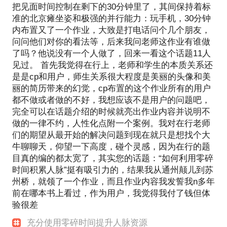
把见面时间控制在剩下的30分钟里了，其间保持着标
准的北京瘫坐姿和极强的并行能力：玩手机，30分钟
内布置又了一个作业，大致是打电话问个几个朋友，
问问他们对你的看法等，后来我问老师这作业有谁做
了吗？他说没有一个人做了，回来一看这个话题11人
见过。 首先我觉得在行上，老师和学生的本质关系还
是是cp和用户，师生关系很大程度是美丽的头像和美
丽的简历带来的幻觉，cp布置的这个作业所有的用户
都不做或者做的不好，我想应该不是用户的问题吧，
完全可以在话题介绍的时候就亮出作业内容并说明不
做的一律不约，人性化点附一个案例。我对在行老师
们的期望从最开始的解决问题到现在就只是想找个大
牛聊聊天，仰望一下高度，碰个灵感，因为在行的题
目真的编的都太宽了，其实您的话题：“如何利用零碎
时间积累人脉”挺有吸引力的，结果我从通州颠儿到苏
州桥，就领了一个作业，而且作业内容我发誓我n多年
前在哪本书上看过，作为用户，我觉得我付了钱但体
验很差
充分使用零碎时间提升人脉资源