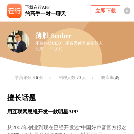
下载在行APP
立即下载
约高手一对一聊天
薄胜 Senber
乐智科技CEO，乐智天使基金创始人
北京 ・ 中关村
学员评分
8.6
分
约聊人数
70
人
响应率
高
擅长话题
用互联网思维开发一款明星APP
从2007年创业到现在已经开发过“中国好声音官方报名