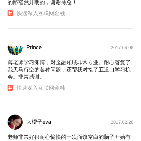
互联网金融与风险管理暨金融工程学科建设研讨会：
的路豁然开朗的，谢谢薄总！
学校召开互联网金融与风险管理暨金融工程学科建设
快速深入互联网金融
研讨会
互联网金融工程硕士：
互联网金融工程硕士招生
金融时报：
存款已成银行“紧箍咒” 流动性面临考验
Prince
2017.04.08
薄老师学习渊博，对金融领域非常专业。耐心答复了
我天马行空的各种问题，还帮我对接了五道口学习机
会。非常感谢。
快速深入互联网金融
大橙子eva
2017.02.28
老师非常好很耐心愉快的一次面谈空白的脑子开始有