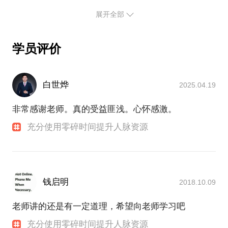
所、快钱等企业；在乌镇世界大会会址游学；并且组
展开全部
织了第二届全球互联网金融的大会。
2014年创建北京乐智科技有限公司，立志于互联网
+人才孵化,培养具有互联网思维的创新型人才,围绕人
学员评价
才孵化开设包括创业大赛、技能大赛等各类人才大
赛、众筹众创空间，为A股上市公司定向孵化移动互
联网人才和创业项目。
白世烨
2025.04.19
公司股东包括上市公司新开普电子股份有限公司、连
续创业者简晶、中恒电气（SZ002364）联合创始人张
非常感谢老师。真的受益匪浅。心怀感激。
永浩、安硕信息(SZ300380)CEO高勇、 《互联网思
维“独孤九剑”》作者赵大伟、 亿微数据CEO王玉等业
充分使用零碎时间提升人脉资源
内人士。
-相关报道-
关于基金和众创：
乐智简介
钱启明
2018.10.09
中国经济网：
总理考察中关村创业街：笑谈"折腾" 解读大众创业精
老师讲的还是有一定道理，希望向老师学习吧
髓
充分使用零碎时间提升人脉资源
邢台科协：