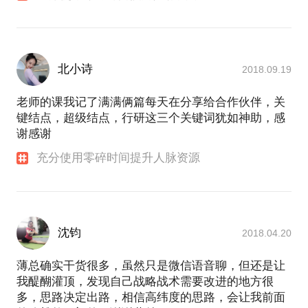
互联网+众创开启县域经济新时代
沧州科协：
我对沧州众创空间的2点建议
河北日报、河北新闻网：
北小诗
2018.09.19
河北创业氛围渐浓 呼唤拥有自己的“梦想者集市”
中国之声：
老师的课我记了满满俩篇每天在分享给合作伙伴，关
“一百零八将”众筹开餐厅 大学生股东“抱团取暖”
键结点，超级结点，行研这三个关键词犹如神助，感
河北新闻联播：
谢感谢
邢台众创空间对外开放
河北日报：
充分使用零碎时间提升人脉资源
回家乡，圆创业梦
雷锋网：
移动医疗 拿什么说服医院和医生？
网易财经：
沈钧
移动互联网金融突起：“APP”搅动“金融江湖”
2018.04.20
海外网：
广州举办互联网金融高峰论坛
薄总确实干货很多，虽然只是微信语音聊，但还是让
新浪财经：
我醍醐灌顶，发现自己战略战术需要改进的地方很
银行互联网金融突起折射转型方向
多，思路决定出路，相信高纬度的思路，会让我前面