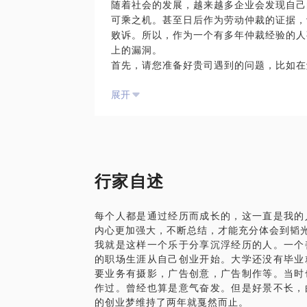
随着社会的发展，越来越多企业会发现自己
胸。另外，大量的实践经验让我能更有信心
可乘之机。甚至日后作为劳动仲裁的证据，
有空您找我聊聊。您一定不会失望。
败诉。所以，作为一个有多年仲裁经验的人
上的漏洞。
首先，请您准备好贵司遇到的问题，比如在
其次，公司所准备的相关证据，我帮你甄别
展开
的。
再次，我会分析遇到这样的情况，公司应该
最后，为了杜绝此类现象，我会建议公司规
我不是律师，但我是人事。两者的区别在于
你会发现其实法条要落实到实际操作是非常
的那个衔接点。
行家自述
每个人都是通过经历而成长的，这一直是我的
内心更加强大，不断总结，才能充分体会到韬
我就是这样一个乐于分享沉浮经历的人。一个
的职场生涯从自己创业开始。大学还没有毕业
要业务有摄影，广告创意，广告制作等。当时
作过。曾经也算是意气奋发。但是好景不长，
的创业梦维持了两年就戛然而止。