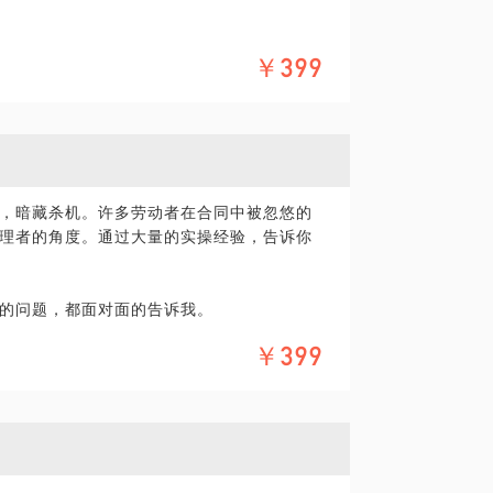
陷阱——企业根据自己的需求，在选择人才
结合，使之运用起来得心应手；
己企业所最需要的人才是每个HR的责任。那
￥399
之路。
试者手足无措呢？我可以教你，不但绕开陷
性往往都存在于细枝末节之中，只要一不注
路转，彻底玩转每一次面试。
的经验，让你在面试中不被暗礁击中。从反
者取得最好的效果。
历方面存在的缺陷；
进行模拟面试；
进行沟通以及调整；
，暗藏杀机。许多劳动者在合同中被忽悠的
，以帮助你在面试中发挥的更加出色。
理者的角度。通过大量的实操经验，告诉你
信条。我卖的就是你没有的那段经历。
的问题，都面对面的告诉我。
准备的各类证据。如果你已经有证据了，我
￥399
，哪些证据是无用的。
仲裁员你该如何应对。如何通过谈话的技巧
位仍旧不执行，你该何去何从。
）
何才能信任你。但是我可以很自信的告诉
法律，这是我的吃饭家伙，所以早就了然于