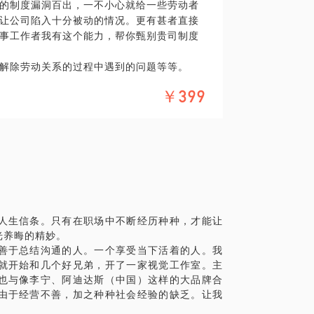
的制度漏洞百出，一不小心就给一些劳动者
的告诉你，你要赢，你就得这样做。
让公司陷入十分被动的情况。更有甚者直接
事工作者我有这个能力，帮你甄别贵司制度
解除劳动关系的过程中遇到的问题等等。
哪些证据是有利于公司的，哪些证据是无用
￥399
从哪个切入点进入。才会有更大的胜算。
章制度应该如何调整。
一个偏向法条，一个偏向实践。很多时候，
难的。那你咨询我，就是找到了法条和实践
人生信条。只有在职场中不断经历种种，才能让
光养晦的精妙。
善于总结沟通的人。一个享受当下活着的人。我
就开始和几个好兄弟，开了一家视觉工作室。主
也与像李宁、阿迪达斯（中国）这样的大品牌合
由于经营不善，加之种种社会经验的缺乏。让我