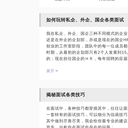
如何玩转私企、外企、国企各类面试
我在私企、外企、国企三种不同模式的企业
还是在外企的企划部，亦或是现在的国企H
创业的工作室阶段，团队中的每一位成员都
时期，从最初的企划部只有2个人发展到1
的；现在担任国企的ＨＲ，每年招聘的应届
各大院校针对面试技巧进行讲课，截止目前
展开
业需要怎样的人才是我最有发言权的。
从三类企业的性质进行分析，找出三类企业
方式的不同，决定了三类企业对于人才的需
广度，俗称复合型人才；外企更需要的是人
揭秘面试各类技巧
重的是人才的长度，俗称职业规划以及对企
的企业模式，是需要做到有的放矢的。而我
在面试中，各种技巧都穿插其中，往往让面
针对三类企业不同的需求，如何调整简历的
一套特有的面试技巧，可以细分为信函技巧
面存在不同，那么在简历内容方面就应该有
其中做到尽善尽美，我会给你最专业的建议
浪费大把的机会，而且每一次失败的面试经
首先，分析你在面试中存在的问题；
所以我会针对不同类型的企业，帮助你重新