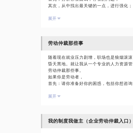
其次，从中找出最关键的一点，进行强化；
三类企业在面试环节往往会布下怎样的面试
再次，将我的面试技巧与你自身的特点进行
方面会显得小心翼翼。如何在面试中得到自
展开
最后，用最直接的方式，为你开启面试成功
在面试中，他们又会布下怎样的陷阱，让面
面试其实存在着偶然和侥幸，但是这些偶然
阱，而且能让HR的所有问题都围绕你的思
意就成为公司拒绝你的理由。我希望根据我
约见时的具体流程：
馈的信息来看，的确能最直接地帮助到应聘
首先，我会从一个HR的角度，分析你在简
劳动仲裁那些事
其次，我会根据每个你不同的特点，对他们
再次，会根据你在模拟面试中存在的问题，
随着现在就业压力剧增，职场也是狼烟滚滚
最后，教授一些面试中经常会用到的小技巧
昏天黑地。就让我从一个专业的人力资源管
在分享中进步，在分享中完善，一直是我的
劳动仲裁那些事。
如果你是劳动者，
首先：请你准备好你的困惑，包括你想咨询
其次：我会告诉你仲裁的流程，已经你需要
展开
会根据你的证据帮你梳理哪些证据是必须的
再次：会告诉你在仲裁过程中，遇到不同的
给自己赢得更多的胜算。
最后：会教你如何在裁决书下达后，用人单
我的制度我做主（企业劳动仲裁入口
虽然，有人会说，你不是专业的律师，我如
你，单就《劳动法》《劳动合同法》这两部