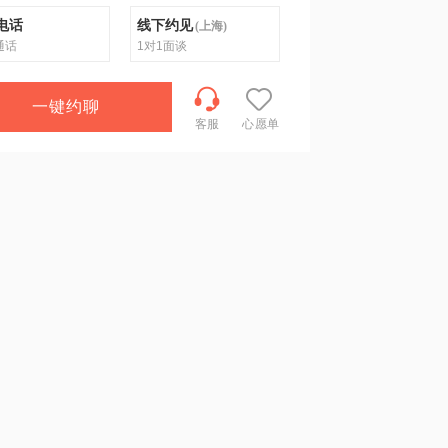
电话
线下约见
(
上海
)
通话
1对1面谈
一键约聊
客服
心愿单