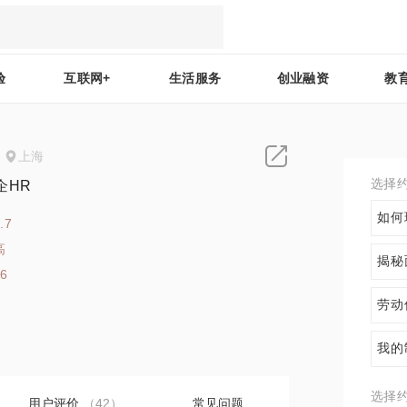
验
互联网+
生活服务
创业融资
教
上海
选择
企HR
如何
.7
高
揭秘
86
劳动
我的
选择
用户评价
（42）
常见问题