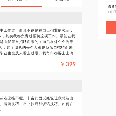
语音
1对1
中工作过，而且不论是在自己创业的私企，
R，其实我都负责过招聘这项工作。最初在我
是由我亲自招聘而来的；而后在外企企划部
5人，这个团队的每个人都是我亲自招聘而来
毕业生也从未看走过眼。我每年都要去上海
为止，已达数十场。所以对于不同类型的企
￥399
分别需要怎样的人才模式——由于注册资金
求是不经相同的。比如，私企更讲究人才的
才的深度，俗称的行业领军人物；国企更侧
业的忠诚度。所以在面试时，针对三类不同
可以为你逐一揭晓这些面试背后的真相。
试者应接不暇。丰富的面试经验让我总结出
内容——既然知道了三类企业在人才需求方
、着装技巧、举止技巧和谈话技巧。如何在
所区别，千篇一律的简历复印件不但会使你
。
历都会让你倍感挫败，不利于下一场面试。
调整简历的内容，让你立于不败之地。