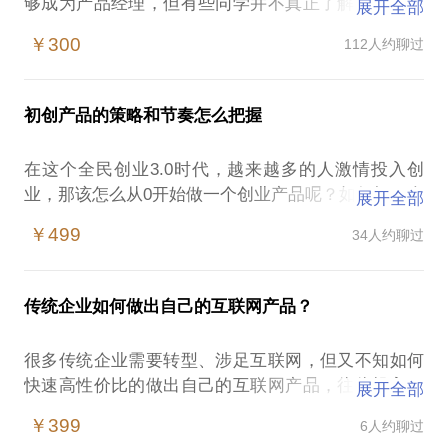
够成为产品经理，但有些同学并不真正了解产品经理
展开全部
这个职位的真正含义——有些同学不知道该如何入
￥300
112人约聊过
门，有些新晋产品同学面对产品问题焦头烂额无从下
手。对此，我会从一个过来人角度给出建议。
本话题适合想从事产品工作的在校学生，和0-3岁的已
初创产品的策略和节奏怎么把握
经工作但对职业规划迷茫的产品同学。
本话题可以帮你分析：
在这个全民创业3.0时代，越来越多的人激情投入创
业，那该怎么从0开始做一个创业产品呢？如何把一个
展开全部
自己是否适合做产品方面工作；
idea变成一个产品？怎样让这个产品从0到1？如何确
哪方面的细分产品会更适合你；
￥499
34人约聊过
定产品切入点、产品定位？如何制定产品策略和产品
了解各类产品经理的日常工作、核心价值；
规划？本话题适合创业者，以及加入创业公司、创业
了解产品的基本技能和方法论，拿到面试敲门砖；
项目和初创产品的产品同学。本话题将从产品立项分
引导你找到自己的产品进阶之路，逐渐树立自己的产
传统企业如何做出自己的互联网产品？
析、产品策略、产品设计规划、产品定位、产品差异
品观。
化、产品需求转化、生存、开发迭代、发布与灰度发
很多传统企业需要转型、涉足互联网，但又不知如何
布等方面帮你找到自己的产品定位和切入点，并设计
快速高性价比的做出自己的互联网产品，往往投入了
展开全部
和开发出可以承载你梦想的创业产品。
很多时间和资本却没有很好的结果
￥399
6人约聊过
在这样的情况下，传统企业主、公司负责人容易遭