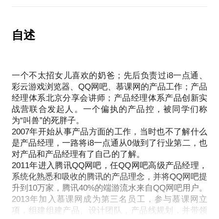
遇：
越来越多的人激情投入创业，那该怎么从0开始做一个
想要转型涉足互联网不知如何开始；
自述
不知道如何制定互联网产品和业务的规划并落地；
不知道如何组建和管理互联网团队。
一个不太招女儿喜欢的奶爸；先后负责过i8一点通、
我在互联网及产品领域从业11年，近3年帮助传统企
彩云游戏浏览器、QQ网吧、慕课网的产品工作；产品
业成功孵化互联网产品“慕课网”及其他几个正在进行
经理体系北京分享会讲师；产品经理体系产品创新实
中的项目，常年为转型互联网的传统企业提供产品顾
战营联合发起人。一个偏执的产品控，被同学们称
问服务
为“叫兽”的死胖子。
我愿意与你分享的内容包括：
2007年开始从事产品方面的工作，当时也不了解什么
是产品经理，一路将i8一点通从0做到了行业第二，也
分析您的企业是否需要和如何转型到互联网；
对产品和产品经理有了自己的了解。
该组建怎样的产品和互联网团队；
2011年进入腾讯QQ网吧，任QQ网吧高级产品经理，
系统化熟悉和吸收的腾讯的产品理念，并将QQ网吧提
如何保障互联网产品能够尽快有效的落地。
升到10万家，腾讯40%的端游流水来自QQ网吧用户。
2013年加入慕课网成为第三名员工，参与慕课网立
PS.在选择与我见面前，请把你的问题更具体化。毕
项，组建组建产品、设计团队，产品线规划，并带领
竟两小时的谈话只能解决一个小问题。请把你的问题