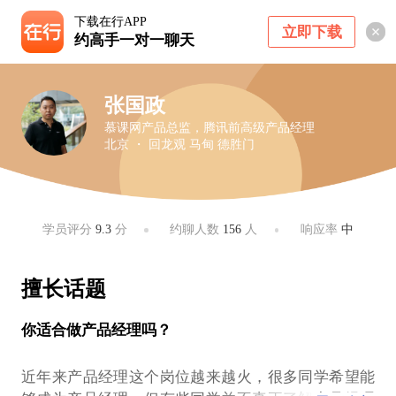
下载在行APP
立即下载
约高手一对一聊天
张国政
慕课网产品总监，腾讯前高级产品经理
北京 ・ 回龙观 马甸 德胜门
学员评分
9.3
分
约聊人数
156
人
响应率
中
擅长话题
你适合做产品经理吗？
近年来产品经理这个岗位越来越火，很多同学希望能